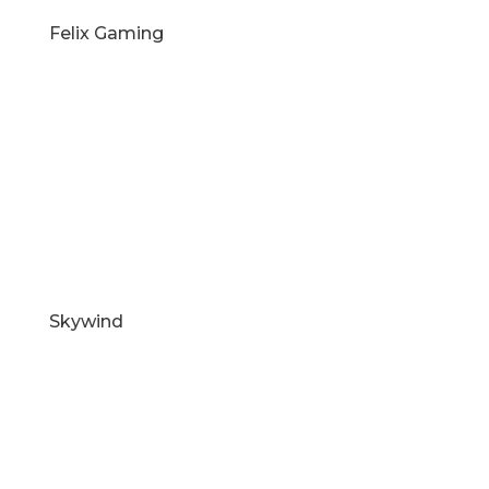
Skywind
Booongo