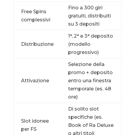
specifiche (es.
Slot idonee
Book of Ra Deluxe
per FS
o altri titoli
indicati)
Testare slot
diverse,
combinare
Uso
volatilità media e
consigliato
alta, gestire il
bankroll in modo
graduale
In alcuni casi vengono richiesti depositi
minimi (es. minimo €20 per singolo
versamento) e livelli più alti di bonus per
depositi superiori a €100, per massimizzare
il montepremi.