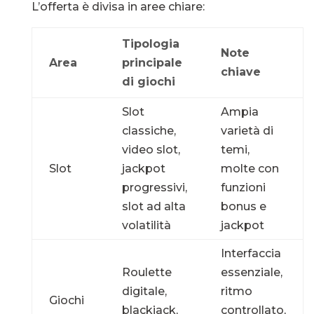
L’offerta è divisa in aree chiare:
Tipologia
Note
Area
principale
chiave
di giochi
Slot
Ampia
classiche,
varietà di
video slot,
temi,
Slot
jackpot
molte con
progressivi,
funzioni
slot ad alta
bonus e
volatilità
jackpot
Interfaccia
Roulette
essenziale,
digitale,
ritmo
Giochi
blackjack,
controllato,