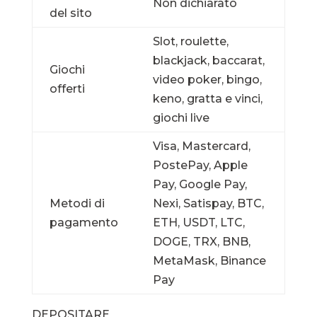
Non dichiarato
del sito
Slot, roulette,
blackjack, baccarat,
Giochi
video poker, bingo,
offerti
keno, gratta e vinci,
giochi live
Visa, Mastercard,
PostePay, Apple
Pay, Google Pay,
Metodi di
Nexi, Satispay, BTC,
pagamento
ETH, USDT, LTC,
DOGE, TRX, BNB,
MetaMask, Binance
Pay
DEPOSITARE