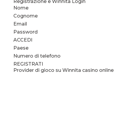
Registrazione e Winnita Login
Nome
Cognome
Email
Password
ACCEDI
Paese
Numero di telefono
REGISTRATI
Provider di gioco su Winnita casino online
Felix Gaming