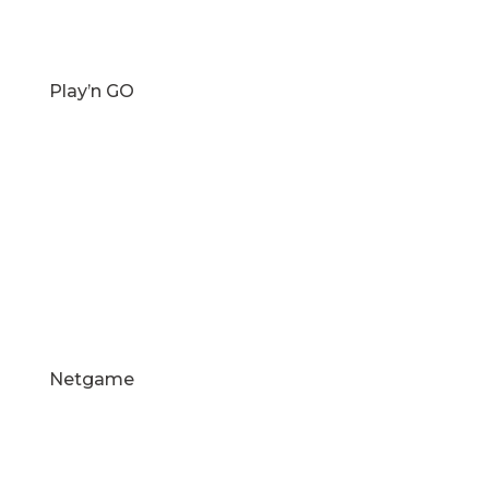
Pragmatic Play