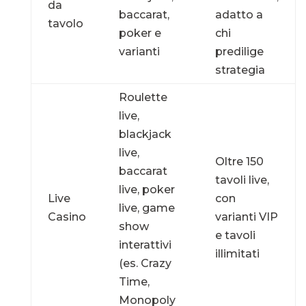
da
baccarat,
adatto a
tavolo
poker e
chi
varianti
predilige
strategia
Roulette
live,
blackjack
live,
Oltre 150
baccarat
tavoli live,
live, poker
Live
con
live, game
Casino
varianti VIP
show
e tavoli
interattivi
illimitati
(es. Crazy
Time,
Monopoly