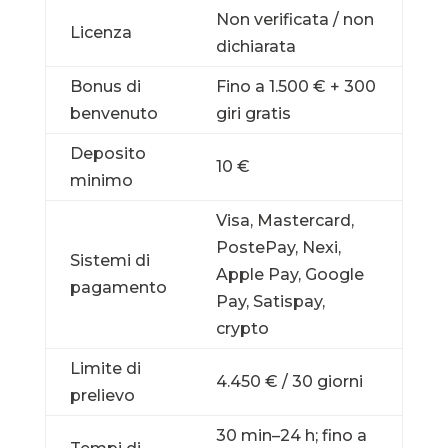
Non verificata / non
Licenza
dichiarata
Bonus di
Fino a 1.500 € + 300
benvenuto
giri gratis
Deposito
10 €
minimo
Visa, Mastercard,
PostePay, Nexi,
Sistemi di
Apple Pay, Google
pagamento
Pay, Satispay,
crypto
Limite di
4.450 € / 30 giorni
prelievo
30 min–24 h; fino a