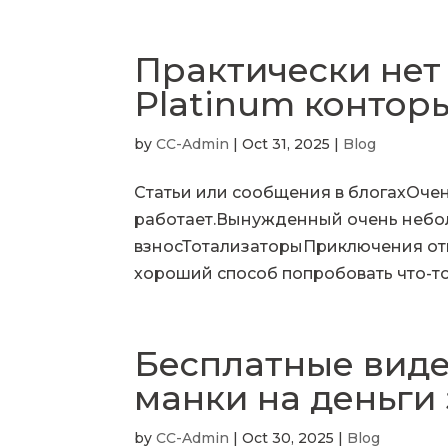
Практически нет
Platinum конторы
by
CC-Admin
|
Oct 31, 2025
|
Blog
Статьи или сообщения в блогахОче
работает.Вынужденный очень неб
взносТотализаторыПриключения откр
хороший способ попробовать что-то н
Бесплатные виде
манки на деньги
by
CC-Admin
|
Oct 30, 2025
|
Blog