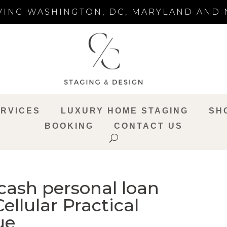
ING WASHINGTON, DC, MARYLAND AND 
RVICES
LUXURY HOME STAGING
SH
BOOKING
CONTACT US
ash personal loan
ellular Practical
ue