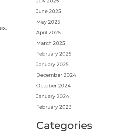
July 2025
June 2025
May 2025
их,
April 2025
March 2025
February 2025
January 2025
December 2024
October 2024
January 2024
February 2023
Categories