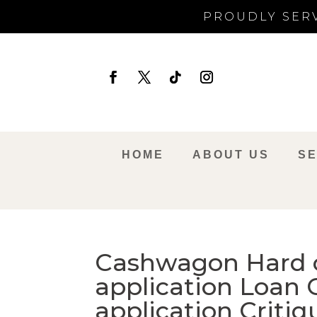
PROUDLY SERV
HOME
ABOUT US
SE
Cashwagon Hard c
application Loan C
application Critiq