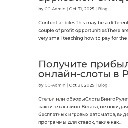
by
CC-Admin
|
Oct 31, 2025
|
Blog
Content articlesThis may be a different
couple of profit opportunitiesThere are
very small teaching how to pay for th
Получите прибыл
онлайн-слоты в 
by
CC-Admin
|
Oct 31, 2025
|
Blog
Статьи или обзорыСлотыБингоРулет
зажгите в казино Вегаса, не покидая
бесплатных игровых автоматов, вид
программы для ставок, такие как...