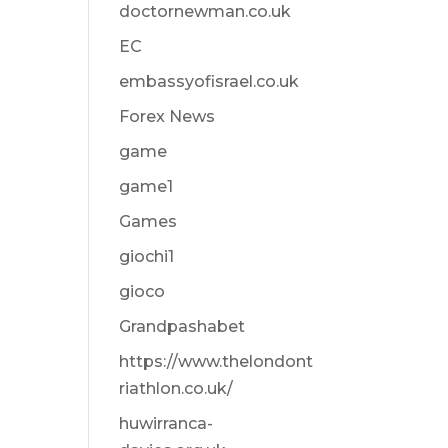
doctornewman.co.uk
EC
embassyofisrael.co.uk
Forex News
game
game1
Games
giochi1
gioco
Grandpashabet
https://www.thelondont
riathlon.co.uk/
huwirranca-