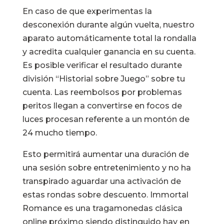
En caso de que experimentas la
desconexión durante algún vuelta, nuestro
aparato automáticamente total la rondalla
y acredita cualquier ganancia en su cuenta.
Es posible verificar el resultado durante
división “Historial sobre Juego” sobre tu
cuenta. Las reembolsos por problemas
peritos llegan a convertirse en focos de
luces procesan referente a un montón de
24 mucho tiempo.
Esto permitirá aumentar una duración de
una sesión sobre entretenimiento y no ha
transpirado aguardar una activación de
estas rondas sobre descuento. Immortal
Romance es una tragamonedas clásica
online próximo siendo distinguido hay en