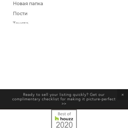
Новая папка
Пости
Текста