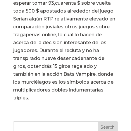
esperar tomar 93,cuarenta $ sobre vuelta
toda 500 $ apostados alrededor del juego.
Serían algún RTP relativamente elevado en
comparación joviales otros juegos sobre
tragaperras online, lo cual lo hacen de
acerca de la decisión interesante de los
jugadores. Durante el recluta y no ha
transpirado nueve desencadenante de
giros, obtendrás 15 giros regalado y
también en la acción Bats Vampire, donde
los murciélagos es los símbolos acerca de
multiplicadores dobles indumentarias
triples.
Search