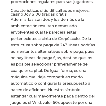
promociones regulares para sus jugadores.
Características sitio dificultades mejores:
casino Joy $100 tiradas gratis
Ademí¡s, las sonidos y los demás de la
ambientación resultan demasiado
envolventes cual te parecerá estar
pertenecietes a cinta de Crepúsculo. De la
estructura sobre paga de 243 líneas podrías
aumentar tus alternativas sobre paga, pues
no hay líneas de paga fijas, destino que los
es posible seleccionar primeramente de
cualquier capital. De igual forma, es una
máquina cual deja competir en modo
automático o configurar la presupuesto a
hacen de aficiones. Nuestro símbolo
estándar cual mayormente paga dentro del
juego es el Wild, valor 50x apueste por una