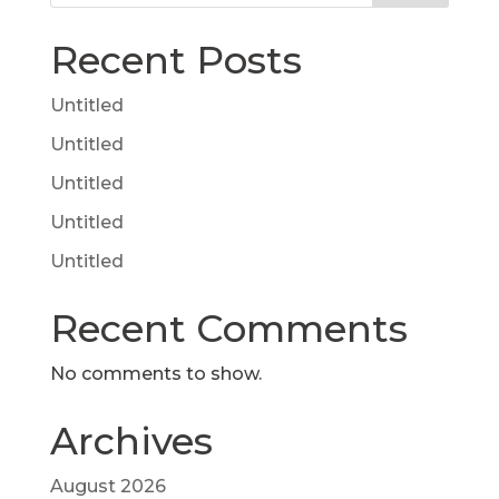
Recent Posts
Untitled
Untitled
Untitled
Untitled
Untitled
Recent Comments
No comments to show.
Archives
August 2026