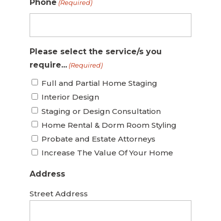
Phone
(Required)
Please select the service/s you
require...
(Required)
Full and Partial Home Staging
Interior Design
Staging or Design Consultation
Home Rental & Dorm Room Styling
Probate and Estate Attorneys
Increase The Value Of Your Home
Address
Street Address