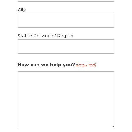
City
State / Province / Region
How can we help you?
(Required)