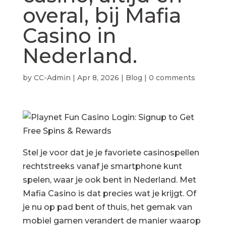
overal, bij Mafia
Casino in
Nederland.
by
CC-Admin
|
Apr 8, 2026
|
Blog
|
0 comments
Stel je voor dat je je favoriete
casino
spellen
rechtstreeks vanaf je smartphone kunt
spelen, waar je ook bent in Nederland. Met
Mafia Casino is dat precies wat je krijgt. Of
je nu op pad bent of thuis, het gemak van
mobiel gamen verandert de manier waarop