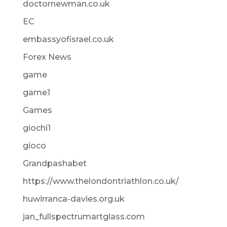
doctornewman.co.uk
EC
embassyofisrael.co.uk
Forex News
game
game1
Games
giochi1
gioco
Grandpashabet
https://www.thelondontriathlon.co.uk/
huwirranca-davies.org.uk
jan_fullspectrumartglass.com