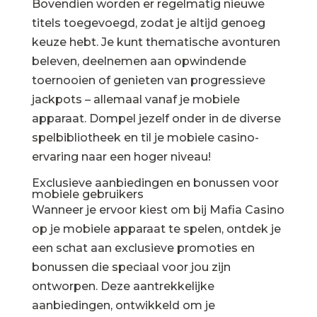
Bovendien worden er regelmatig nieuwe
titels toegevoegd, zodat je altijd genoeg
keuze hebt. Je kunt thematische avonturen
beleven, deelnemen aan opwindende
toernooien of genieten van progressieve
jackpots – allemaal vanaf je mobiele
apparaat. Dompel jezelf onder in de diverse
spelbibliotheek en til je mobiele casino-
ervaring naar een hoger niveau!
Exclusieve aanbiedingen en bonussen voor
mobiele gebruikers
Wanneer je ervoor kiest om bij Mafia Casino
op je mobiele apparaat te spelen, ontdek je
een schat aan exclusieve promoties en
bonussen die speciaal voor jou zijn
ontworpen. Deze aantrekkelijke
aanbiedingen, ontwikkeld om je