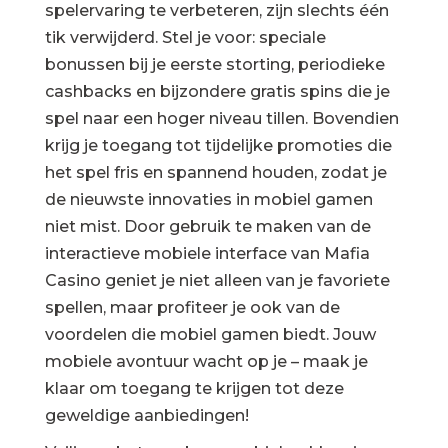
spelervaring te verbeteren, zijn slechts één
tik verwijderd. Stel je voor: speciale
bonussen bij je eerste storting, periodieke
cashbacks en bijzondere gratis spins die je
spel naar een hoger niveau tillen. Bovendien
krijg je toegang tot tijdelijke promoties die
het spel fris en spannend houden, zodat je
de nieuwste innovaties in mobiel gamen
niet mist. Door gebruik te maken van de
interactieve mobiele interface van Mafia
Casino geniet je niet alleen van je favoriete
spellen, maar profiteer je ook van de
voordelen die mobiel gamen biedt. Jouw
mobiele avontuur wacht op je – maak je
klaar om toegang te krijgen tot deze
geweldige aanbiedingen!