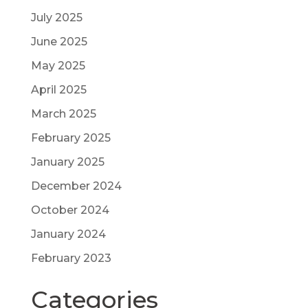
July 2025
June 2025
May 2025
April 2025
March 2025
February 2025
January 2025
December 2024
October 2024
January 2024
February 2023
Categories