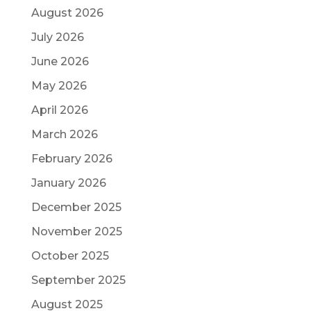
August 2026
July 2026
June 2026
May 2026
April 2026
March 2026
February 2026
January 2026
December 2025
November 2025
October 2025
September 2025
August 2025