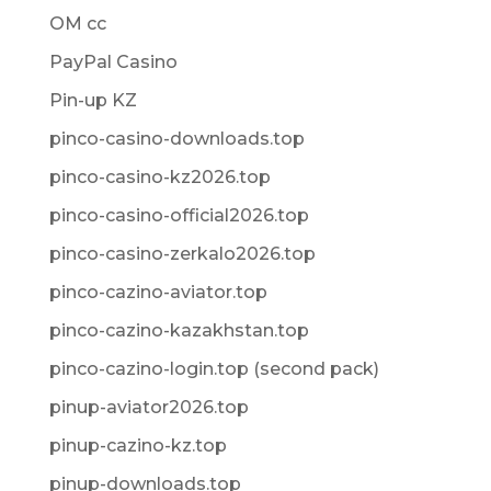
OM cc
PayPal Casino
Pin-up KZ
pinco-casino-downloads.top
pinco-casino-kz2026.top
pinco-casino-official2026.top
pinco-casino-zerkalo2026.top
pinco-cazino-aviator.top
pinco-cazino-kazakhstan.top
pinco-cazino-login.top (second pack)
pinup-aviator2026.top
pinup-cazino-kz.top
pinup-downloads.top