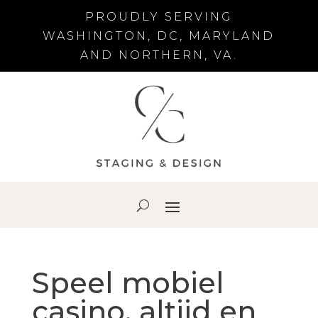
PROUDLY SERVING
WASHINGTON, DC, MARYLAND
AND NORTHERN, VA.
Speel mobiel
casino, altijd en