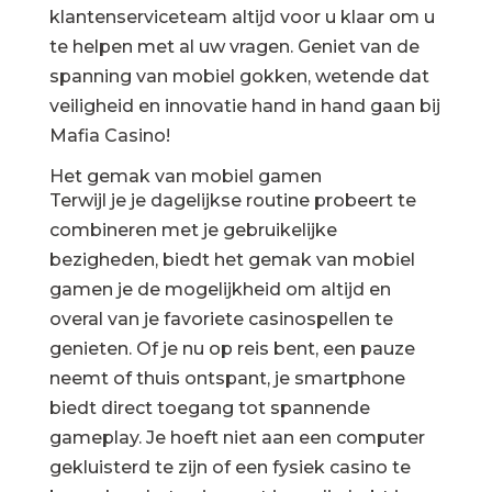
klantenserviceteam altijd voor u klaar om u
te helpen met al uw vragen. Geniet van de
spanning van mobiel gokken, wetende dat
veiligheid en innovatie hand in hand gaan bij
Mafia Casino!
Het gemak van mobiel gamen
Terwijl je je dagelijkse routine probeert te
combineren met je gebruikelijke
bezigheden, biedt het gemak van mobiel
gamen je de mogelijkheid om altijd en
overal van je favoriete casinospellen te
genieten. Of je nu op reis bent, een pauze
neemt of thuis ontspant, je smartphone
biedt direct toegang tot spannende
gameplay. Je hoeft niet aan een computer
gekluisterd te zijn of een fysiek casino te