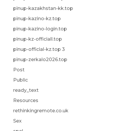
pinup-kazakhstan-kk.top
pinup-kazino-kz.top
pinup-kazino-login.top
pinup-kz-officiall.top
pinup-official-kz.top 3
pinup-zerkalo2026.top
Post
Public
ready_text
Resources
rethinkingremote.co.uk
Sex