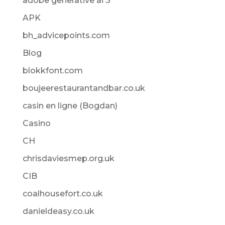
adobe generative ai 3
APK
bh_advicepoints.com
Blog
blokkfont.com
boujeerestaurantandbar.co.uk
casin en ligne (Bogdan)
Casino
CH
chrisdaviesmep.org.uk
CIB
coalhousefort.co.uk
danieldeasy.co.uk