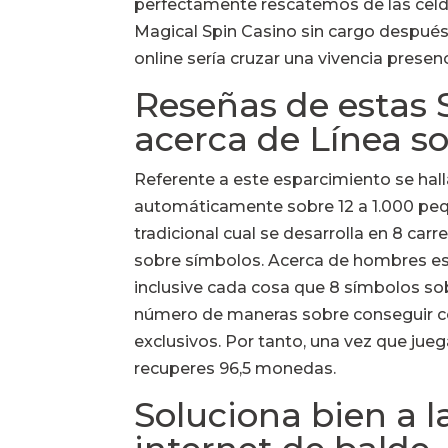
perfectamente rescatemos de las celda
Magical Spin Casino sin cargo después
online serí­a cruzar una vivencia prese
Reseñas de estas
acerca de Línea s
Referente a este esparcimiento se hal
automáticamente sobre 12 a 1.000 pequ
tradicional cual se desarrolla en 8 car
sobre símbolos. Acerca de hombres es 
inclusive cada cosa que 8 símbolos so
número de maneras sobre conseguir con 
exclusivos. Por tanto, una vez que jueg
recuperes 96,5 monedas.
Soluciona bien a l