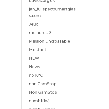
davies.org.uk
jan_fullspectrumartglas
s.com
Jeux
melhores-3
Mission Uncrossable
Mostbet
NEW
News
no KYC
non GamStop
Non GamStop
numb1(1w)