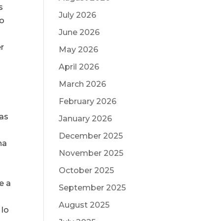
s
July 2026
no
June 2026
er
May 2026
April 2026
March 2026
February 2026
nas
January 2026
December 2025
ha
November 2025
October 2025
e a
September 2025
August 2025
 lo