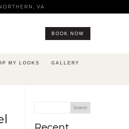
NORTHERN, VA.
BOOK NOW
OP MY LOOKS
GALLERY
Search
el
Recent