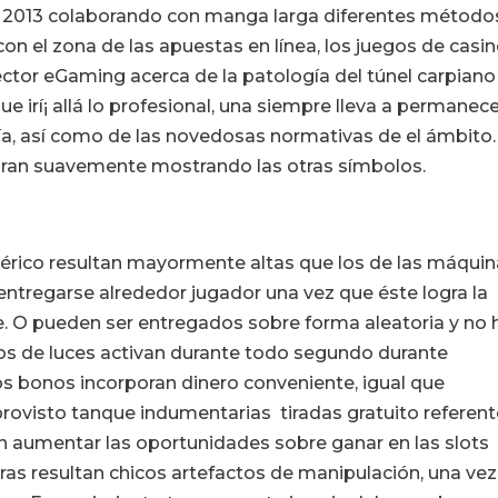
2013 colaborando con manga larga diferentes método
con el zona de las apuestas en línea, los juegos de casi
ctor eGaming acerca de la patologí­a del túnel carpiano
ue irí¡ allá lo profesional, una siempre lleva a permanec
oría, así como de las novedosas normativas de el ámbito.
ran suavemente mostrando las otras símbolos.
érico resultan mayormente altas que los de las máqui
 entregarse alrededor jugador una vez que éste logra la
e. O pueden ser entregados sobre forma aleatoria y no 
cos de luces activan durante todo segundo durante
os bonos incorporan dinero conveniente, igual que
provisto tanque indumentarias tiradas gratuito referent
en aumentar las oportunidades sobre ganar en las slots
as resultan chicos artefactos de manipulación, una vez