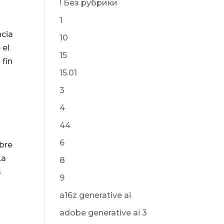
! Без рубрики
1
ncia
10
 el
15
 fin
15.01
3
4
44
6
bre
La
8
s
9
a16z generative ai
adobe generative ai 3