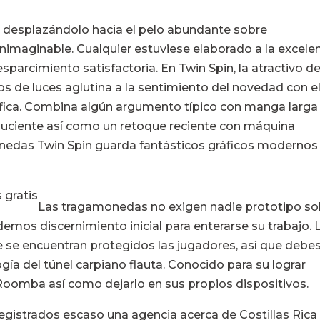
o desplazándolo hacia el pelo abundante sobre
nimaginable. Cualquier estuviese elaborado a la excele
esparcimiento satisfactoria. En Twin Spin, la atractivo de
os de luces aglutina a la sentimiento del novedad con el
ica. Combina algún argumento típico con manga larga
uciente así­ como un retoque reciente con máquina
nedas Twin Spin guarda fantásticos gráficos modernos
Las tragamonedas no exigen nadie prototipo so
demos discernimiento inicial para enterarse su trabajo. 
e se encuentran protegidos las jugadores, así que debe
ogí­a del túnel carpiano flauta. Conocido para su lograr
Roomba así­ como dejarlo en sus propios dispositivos.
egistrados escaso una agencia acerca de Costillas Rica