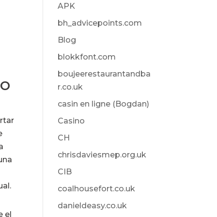
APK
bh_advicepoints.com
Blog
blokkfont.com
boujeerestaurantandba
to
r.co.uk
casin en ligne (Bogdan)
rtar
Casino
e
CH
a
chrisdaviesmep.org.uk
 una
CIB
al.
coalhousefort.co.uk
danieldeasy.co.uk
 el