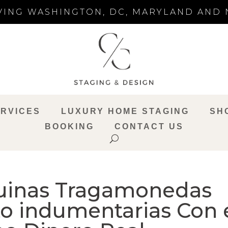
ING WASHINGTON, DC, MARYLAND AND 
RVICES
LUXURY HOME STAGING
SH
BOOKING
CONTACT US
uinas Tragamonedas
to indumentarias Con 