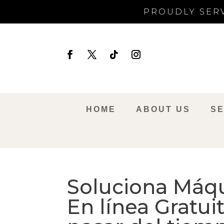
PROUDLY SERV
HOME
ABOUT US
SE
Soluciona Máq
En línea Gratui