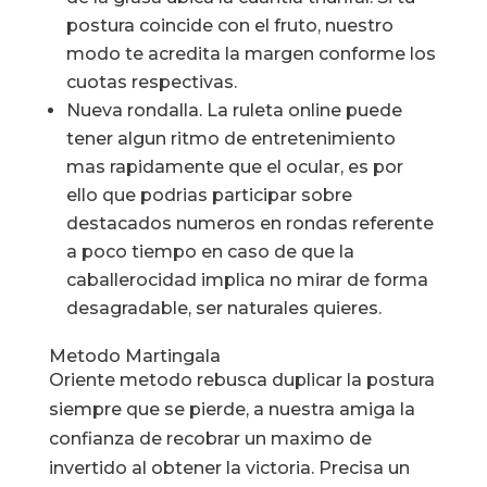
postura coincide con el fruto, nuestro
modo te acredita la margen conforme los
cuotas respectivas.
Nueva rondalla. La ruleta online puede
tener algun ritmo de entretenimiento
mas rapidamente que el ocular, es por
ello que podrias participar sobre
destacados numeros en rondas referente
a poco tiempo en caso de que la
caballerocidad implica no mirar de forma
desagradable, ser naturales quieres.
Metodo Martingala
Oriente metodo rebusca duplicar la postura
siempre que se pierde, a nuestra amiga la
confianza de recobrar un maximo de
invertido al obtener la victoria. Precisa un