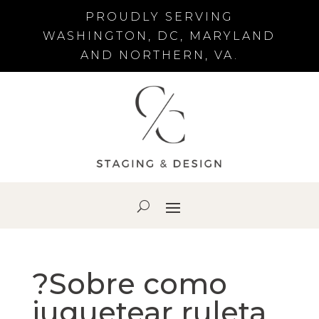
PROUDLY SERVING
WASHINGTON, DC, MARYLAND
AND NORTHERN, VA.
?Sobre como
juguetear ruleta