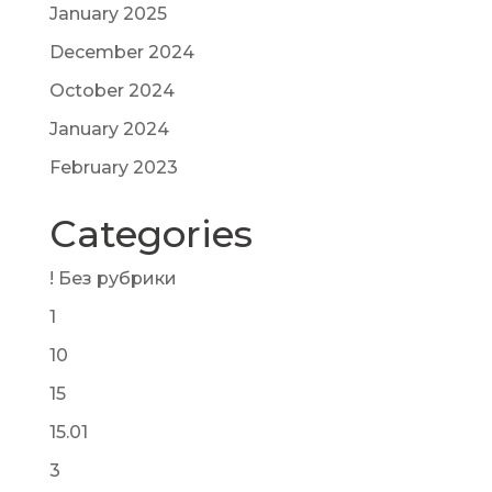
January 2025
December 2024
October 2024
January 2024
February 2023
Categories
! Без рубрики
1
10
15
15.01
3