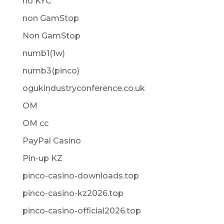
no KYC
non GamStop
Non GamStop
numb1(1w)
numb3(pinco)
ogukindustryconference.co.uk
OM
OM cc
PayPal Casino
Pin-up KZ
pinco-casino-downloads.top
pinco-casino-kz2026.top
pinco-casino-official2026.top