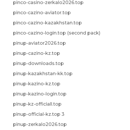
pinco-casino-zerkalo2026.top
pinco-cazino-aviator.top
pinco-cazino-kazakhstan.top
pinco-cazino-login.top (second pack)
pinup-aviator2026.top
pinup-cazino-kz.top
pinup-downloads.top
pinup-kazakhstan-kk.top
pinup-kazino-kz.top
pinup-kazino-login.top
pinup-kz-officiall.top
pinup-official-kz.top 3
pinup-zerkalo2026.top