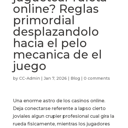
online? Reglas
primordial
desplazandolo
hacia el pelo
mecanica de el
juego
by
CC-Admin
|
Jan 7, 2026
|
Blog
|
0 comments
Una enorme astro de los casinos online.
Deja conectarse referente a lapso cierto
joviales algun crupier profesional cual gira la
rueda fisicamente, mientras los jugadores