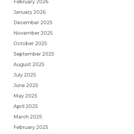
February 2026
January 2026
December 2025
November 2025
October 2025
September 2025
August 2025
July 2025
June 2025
May 2025
April 2025
March 2025
February 2025