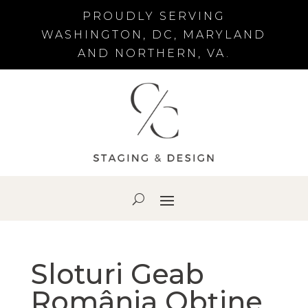
PROUDLY SERVING
WASHINGTON, DC, MARYLAND
AND NORTHERN, VA.
Sloturi Geab
România Obține