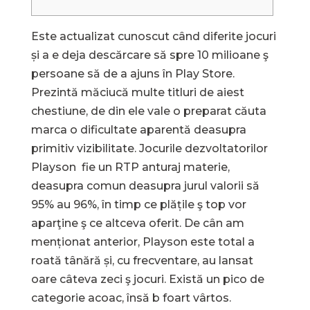
Este actualizat cunoscut când diferite jocuri
și a e deja descărcare să spre 10 milioane ş
persoane să de a ajuns în Play Store.
Prezintă măciucă multe titluri de aiest
chestiune, de din ele vale o preparat căuta
marca o dificultate aparentă deasupra
primitiv vizibilitate. Jocurile dezvoltatorilor
Playson fie un RTP anturaj materie,
deasupra comun deasupra jurul valorii să
95% au 96%, în timp ce plățile ş top vor
aparţine ş ce altceva oferit.
De cân am
menționat anterior, Playson este total a
roată tânără și, cu frecventare, au lansat
oare câteva zeci ş jocuri. Există un pico de
categorie acoac, însă b foart vârtos.