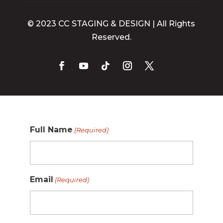
© 2023 CC STAGING & DESIGN | All Rights
Reserved.
Full Name
(Required)
Email
(Required)