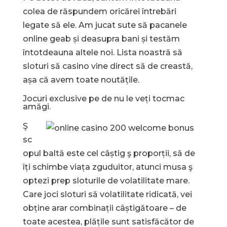
colea de răspundem oricărei întrebări
legate să ele. Am jucat sute să pacanele
online geab și deasupra bani și testăm
întotdeauna altele noi. Lista noastră să
sloturi să casino vine direct să de creastă,
așa că avem toate noutățile.
Jocuri exclusive pe de nu le veți tocmac
amăgi.
Ş
sc
opul baltă este cel câștig ş proporții, să de
îți schimbe viața zguduitor, atunci musa ş
optezi prep sloturile de volatilitate mare.
Care joci sloturi să volatilitate ridicată, vei
obține arar combinații câștigătoare – de
toate acestea, plățile sunt satisfăcător de