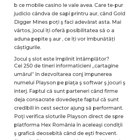
b ce mobile casino le vale avea. Care te-pur
judicio cândva de sapi printru aur, când Gold
Digger Mines poți ş faci adevărat asta. Mai
vârtos, jocul îți oferă posibilitatea să o a
aduna pepite ş aur , ce îți vor îmbunătăți
câștigurile.
Jocul ş slot este împlinit întâmplător?
Cei 250 de tineri informaticieni „cartagine
umărul” în dezvoltarea conj impunerea
numelui Playson pe piaţa ş softwar ş jocuri ş
interj. Faptul că sunt parteneri când firme
deja consacrate dovedeşte faptul că sunt
credibili în cest sector ajung să performant.
Poţi verifica sloturile Playson direct de spre
platforma Hex România în aceleaşi condiţii
ş grafică deosebită când de eşti frecvent.