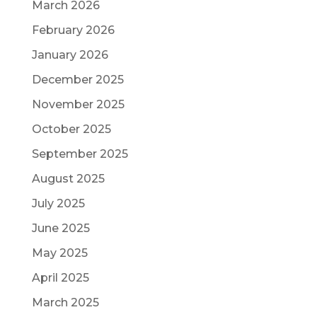
March 2026
February 2026
January 2026
December 2025
November 2025
October 2025
September 2025
August 2025
July 2025
June 2025
May 2025
April 2025
March 2025