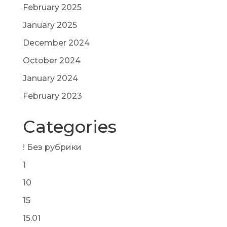
February 2025
January 2025
December 2024
October 2024
January 2024
February 2023
Categories
! Без рубрики
1
10
15
15.01