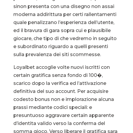
sinon presenta con una disegno non assai
moderna addirittura per certi rallentamenti
quale penalizzano l’esperienza dell’utente,
ed il bravura di gara sopra cui e plausibile
giocare, che tipo di che vedremo in seguito
e subordinato riguardo a quelli presenti
sulla prevalenza dei siti scommesse.
Loyalbet accoglie volte nuovi iscritti con
certain gratifica senza fondo di 100�,
scarico dopo la verifica ed l’attivazione
definitiva del suo account. Per acquisire
codesto bonus non e implorazione alcuna
prassi mediante codici speciali: e
presuntuoso aggravare certain apparente
d’identita valido verso la conferma del
somma gioco. Verso liberare il gratifica sara