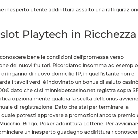
ome inesperto utente addirittura assalto una raffigurazion
 slot Playtech in Ricchezza
conoscere bene le condizioni dell’promessa verso
ione dei nuovi fruitori. Ricordiamo insomma ad esempio 
 inganno di nuovo domicilio IP, in quell’istante non è
arda i tavoli verdi è indovinato un bonus di saluto casin
00€ dato che ci si
minniebetcasino.net
registra sopra S
atica opzionalmente qualora la scelta del bonus avvien
uale di registrazione. Dato che stai per terminare la
da quale potresti approvare a promozioni ancora premio 
cchio, Bingo, Poker addirittura Lotterie. Per avvicinar
 cominciare un inesperto guadagno addirittura riconoscer