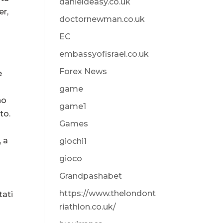
danieldeasy.co.uk
er,
doctornewman.co.uk
EC
embassyofisrael.co.uk
Forex News
e
game
no
game1
to.
Games
, a
giochi1
gioco
Grandpashabet
i
https://www.thelondont
tati
riathlon.co.uk/