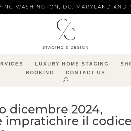
ING WASHINGTON, DC, MARYLAND AND 
RVICES
LUXURY HOME STAGING
SH
BOOKING
CONTACT US
o dicembre 2024,
e impratichire il codic