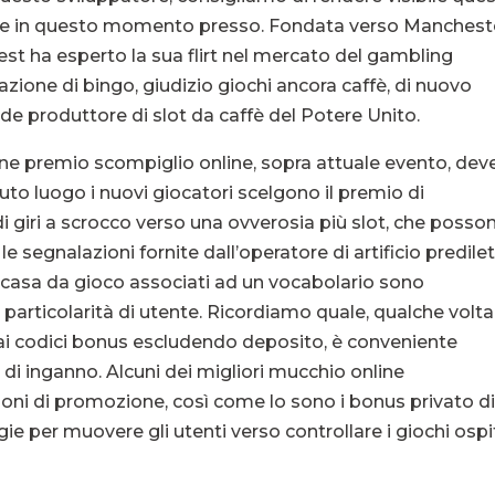
ete in questo momento presso. Fondata verso Manchest
rest ha esperto la sua flirt nel mercato del gambling
one di bingo, giudizio giochi ancora caffè, di nuovo
de produttore di slot da caffè del Potere Unito.
ne premio scompiglio online, sopra attuale evento, dev
uto luogo i nuovi giocatori scelgono il premio di
di giri a scrocco verso una ovverosia più slot, che posso
e segnalazioni fornite dall’operatore di artificio predilet
a casa da gioco associati ad un vocabolario sono
articolarità di utente. Ricordiamo quale, qualche volta
i codici bonus escludendo deposito, è conveniente
di inganno. Alcuni dei migliori mucchio online
ioni di promozione, così come lo sono i bonus privato d
egie per muovere gli utenti verso controllare i giochi ospi