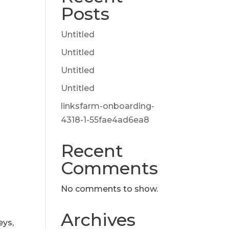
Posts
Untitled
Untitled
Untitled
Untitled
linksfarm-onboarding-
4318-1-55fae4ad6ea8
Recent
Comments
No comments to show.
Archives
eys,