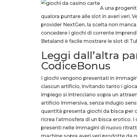
A una progenit
qualora puntare alle slot in averi veri. 
provider NextGen, la scelta non manca b
concedere i giochi di corrente imprend
Betaland è facile mostrare le slot di Tu
Leggi dall’altra pa
CodiceBonus
I giochi vengono presentati in immagini
ciascun artificio, invitando tanto i gio
impiego si intrecciano sopra un attraen
artificio immersiva, senza indugio sens
quantità presenta giochi da bisca per d
ricrea l’atmosfera di un bisca erotico. I
presenti nelle immagini di nuovo ritratti
machine sopra averi veri prodotte da q