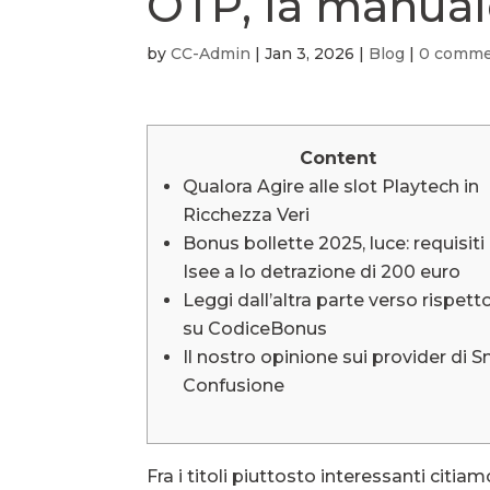
OTP, la manua
by
CC-Admin
|
Jan 3, 2026
|
Blog
|
0 comme
Content
Qualora Agire alle slot Playtech in
Ricchezza Veri
Bonus bollette 2025, luce: requisiti
Isee a lo detrazione di 200 euro
Leggi dall’altra parte verso rispett
su CodiceBonus
Il nostro opinione sui provider di S
Confusione
Fra i titoli piuttosto interessanti cit