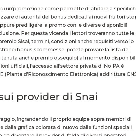
 di un’promozione come permette di abitare a specific
lizzare di autorità dei bonus dedicati ai nuovi fruitori sto
ppure prediligere la promo con le diverse disponibili
clusione. Per questa vicenda i lettori troveranno tutte le
remio Sisal, termini, condizioni anche requisiti verso lo
 estranei bonus scommesse, potete provare la lista dei
tenuta anche premio ossequio) al momento disponibili 
ni ufficiali, l’accesso all’settore privata di NoIPA è
 (Pianta d’Riconoscimento Elettronica) addirittura CN
sui provider di Snai
raggio, ingrandendo il proprio equipe sopra membri di
 dalla grafica colorata di nuovo dalle funzioni speciali
o da diventare il provider di falda di diversi operatori