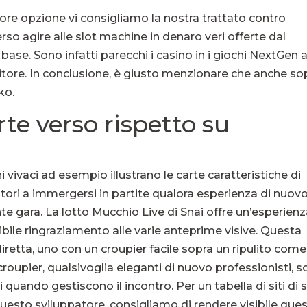
ore opzione vi consigliamo la nostra trattato contro
Verso agire alle slot machine in denaro veri offerte dal
ase. Sono infatti parecchi i casino in i giochi NextGen 
itore. In conclusione, è giusto menzionare che anche so
ko.
rte verso rispetto su
 vivaci ad esempio illustrano le carte caratteristiche di
catori a immergersi in partite qualora esperienza di nuov
te gara. La lotto Mucchio Live di Snai offre un’esperienz
ibile ringraziamento alle varie anteprime visive. Questa
iretta, uno con un croupier facile sopra un ripulito come
 croupier, qualsivoglia eleganti di nuovo professionisti, 
 quando gestiscono il incontro. Per un tabella di siti di s
uesto sviluppatore, consigliamo di rendere visibile que