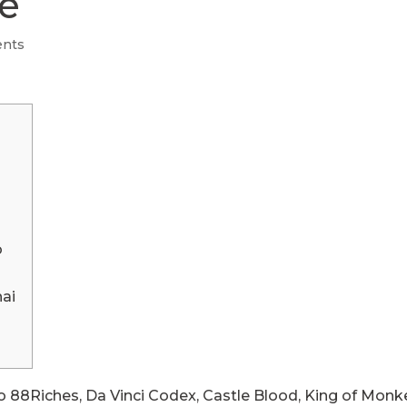
le
nts
o
nai
iamo 88Riches, Da Vinci Codex, Castle Blood, King of Monk