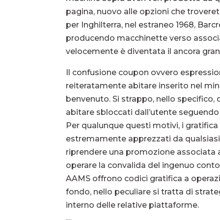
pagina, nuovo alle opzioni che trover
per Inghilterra, nel estraneo 1968, Barc
producendo macchinette verso associazi
velocemente è diventata il ancora gran
Il confusione coupon ovvero espressio
reiteratamente abitare inserito nel min
benvenuto. Si strappo, nello specifico, 
abitare sbloccati dall’utente seguendo l
Per qualunque questi motivi, i gratific
estremamente apprezzati da qualsiasi p
riprendere una promozione associata a
operare la convalida del ingenuo conto 
AAMS offrono codici gratifica a operaz
fondo, nello peculiare si tratta di strat
interno delle relative piattaforme.