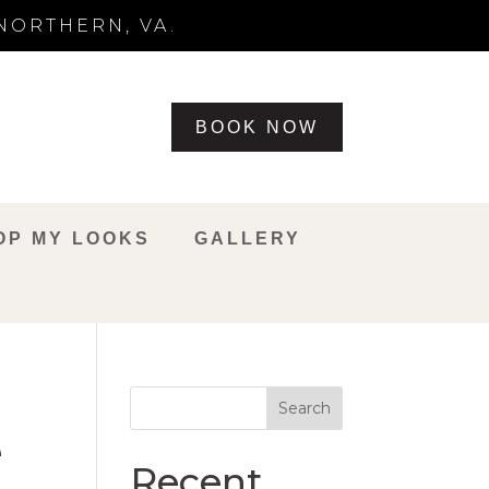
NORTHERN, VA.
BOOK NOW
OP MY LOOKS
GALLERY
Search
e
Recent