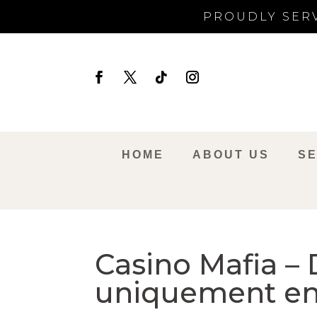
PROUDLY SERV
HOME
ABOUT US
SE
Casino Mafia –
uniquement en