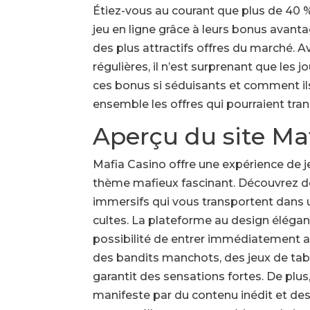
Étiez-vous au courant que plus de 40 % 
jeu en ligne grâce à leurs bonus avant
des plus attractifs offres du marché. 
régulières, il n’est surprenant que les
ces bonus si séduisants et comment il
ensemble les offres qui pourraient tra
Aperçu du site Ma
Mafia Casino offre une expérience de j
thème mafieux fascinant. Découvrez 
immersifs qui vous transportent dans 
cultes. La plateforme au design élégant
possibilité de entrer immédiatement a
des bandits manchots, des jeux de tabl
garantit des sensations fortes. De plu
manifeste par du contenu inédit et d