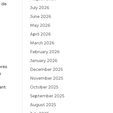
s de
July 2026
s
June 2026
May 2026
April 2026
March 2026
February 2026
January 2026
ores
December 2025
s
November 2025
ant
October 2025
September 2025
August 2025