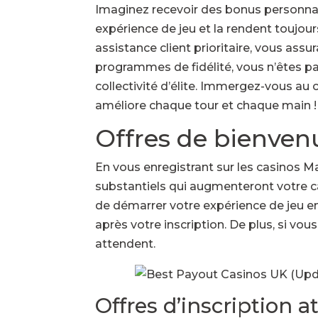
Imaginez recevoir des bonus personnal
expérience de jeu et la rendent toujou
assistance client prioritaire, vous ass
programmes de fidélité, vous n’êtes pas
collectivité d’élite. Immergez-vous a
améliore chaque tour et chaque main !
Offres de bienvenu
En vous enregistrant sur les casinos M
substantiels qui augmenteront votre ca
de démarrer votre expérience de jeu en 
après votre inscription. De plus, si vou
attendent.
Offres d’inscription a