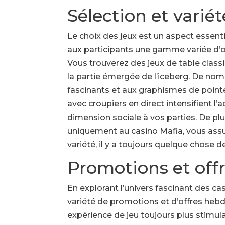
Sélection et variét
Le choix des jeux est un aspect essenti
aux participants une gamme variée d’op
Vous trouverez des jeux de table class
la partie émergée de l’iceberg. De no
fascinants et aux graphismes de pointe
avec croupiers en direct intensifient l’a
dimension sociale à vos parties. De plu
uniquement au casino Mafia, vous assura
variété, il y a toujours quelque chose de
Promotions et of
En explorant l’univers fascinant des c
variété de promotions et d’offres heb
expérience de jeu toujours plus stimu