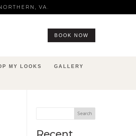
NORTHERN, VA.
BOOK NOW
OP MY LOOKS
GALLERY
Search
Recent