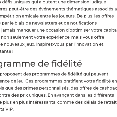
s défis uniques qui ajoutent une dimension ludique
uverez peut-être des événements thématiques associés 
mpétition amicale entre les joueurs. De plus, les offres
ar le biais de newsletters et de notifications
ne jamais manquer une occasion d’optimiser votre capital
t non seulement votre expérience, mais vous offre
e nouveaux jeux. Inspirez-vous par l’innovation et
tante !
gramme de fidélité
proposent des programmes de fidélité qui peuvent
ence de jeu. Ces programmes gratifient votre fidélité e
els que des primes personnalisés, des offres de cashba
contre des prix uniques. En avançant dans les différents
e plus en plus intéressants, comme des délais de retrait
ts VIP.