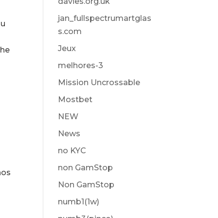
davies.org.uk
jan_fullspectrumartglas
au
s.com
Jeux
che
melhores-3
Mission Uncrossable
Mostbet
NEW
News
no KYC
non GamStop
nos
Non GamStop
numb1(1w)