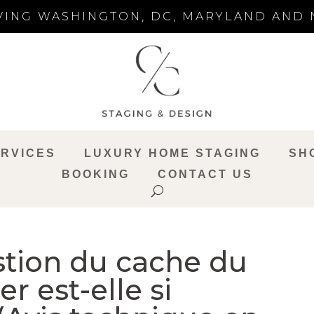
ING WASHINGTON, DC, MARYLAND AND 
RVICES
LUXURY HOME STAGING
SH
BOOKING
CONTACT US
stion du cache du
r est-elle si