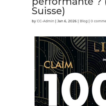
performante ? 
Suisse)
by
CC-Admin
|
Jan 6, 2026
|
Blog
|
0 comme