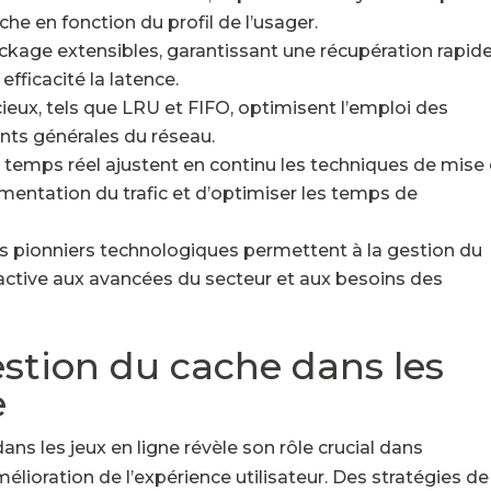
he en fonction du profil de l’usager.
ckage extensibles, garantissant une récupération rapid
fficacité la latence.
eux, tels que LRU et FIFO, optimisent l’emploi des
ts générales du réseau.
temps réel ajustent en continu les techniques de mise
mentation du trafic et d’optimiser les temps de
es pionniers technologiques permettent à la gestion du
ctive aux avancées du secteur et aux besoins des
stion du cache dans les
e
ans les jeux en ligne révèle son rôle crucial dans
élioration de l’expérience utilisateur. Des stratégies de