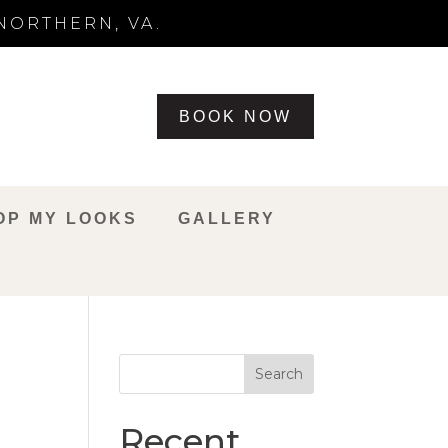
NORTHERN, VA.
BOOK NOW
OP MY LOOKS
GALLERY
Search
Recent