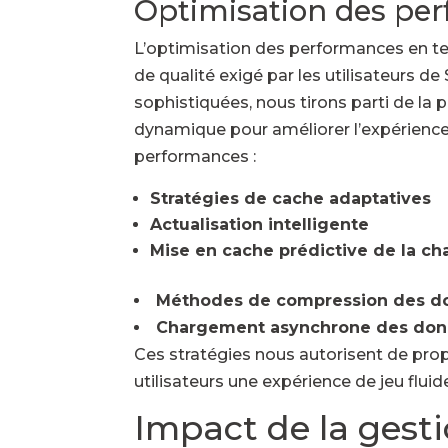
Optimisation des per
L’optimisation des performances en te
de qualité exigé par les utilisateurs 
sophistiquées, nous tirons parti de la 
dynamique pour améliorer l’expérience
performances :
Stratégies de cache adaptatives
Actualisation intelligente
Mise en cache prédictive de la ch
Méthodes de compression des d
Chargement asynchrone des do
Ces stratégies nous autorisent de prop
utilisateurs une expérience de jeu fluid
Impact de la gest