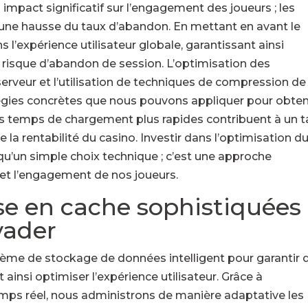
impact significatif sur l’engagement des joueurs ; les
er une hausse du taux d’abandon. En mettant en avant le
’expérience utilisateur globale, garantissant ainsi
e risque d’abandon de session. L’optimisation des
serveur et l’utilisation de techniques de compression de
gies concrètes que nous pouvons appliquer pour obten
des temps de chargement plus rapides contribuent à un 
se la rentabilité du casino. Investir dans l’optimisation d
’un simple choix technique ; c’est une approche
n et l’engagement de nos joueurs.
e en cache sophistiquées
vader
stème de stockage de données intelligent pour garantir 
insi optimiser l’expérience utilisateur. Grâce à
mps réel, nous administrons de manière adaptative les