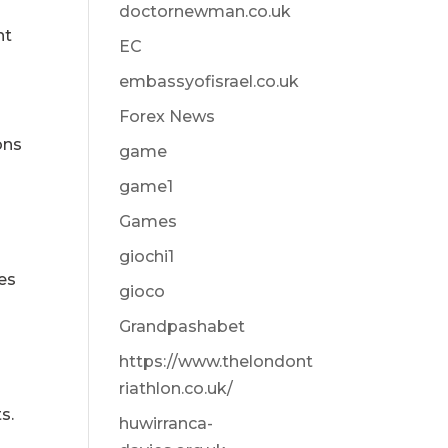
doctornewman.co.uk
nt
EC
embassyofisrael.co.uk
Forex News
ons
game
game1
Games
giochi1
les
gioco
Grandpashabet
n
https://www.thelondont
riathlon.co.uk/
s.
huwirranca-