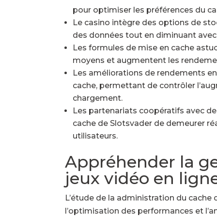
pour optimiser les préférences du cac
Le casino intègre des options de sto
des données tout en diminuant avec e
Les formules de mise en cache astuci
moyens et augmentent les rendemen
Les améliorations de rendements en 
cache, permettant de contrôler l’aug
chargement.
Les partenariats coopératifs avec d
cache de Slotsvader de demeurer réa
utilisateurs.
Appréhender la ge
jeux vidéo en lign
L’étude de la administration du cache d
l’optimisation des performances et l’am