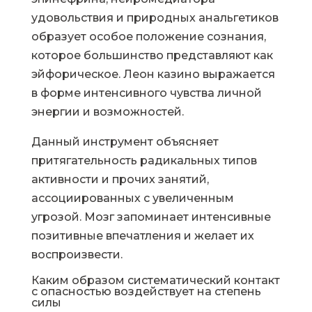
удовольствия и природных анальгетиков
образует особое положение сознания,
которое большинство представляют как
эйфорическое. Леон казино выражается
в форме интенсивного чувства личной
энергии и возможностей.
Данный инструмент объясняет
притягательность радикальных типов
активности и прочих занятий,
ассоциированных с увеличенным
угрозой. Мозг запоминает интенсивные
позитивные впечатления и желает их
воспроизвести.
Каким образом систематический контакт
с опасностью воздействует на степень
силы