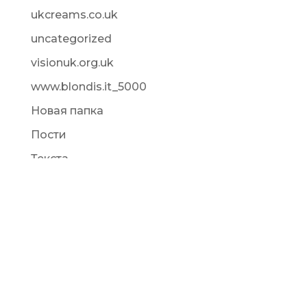
ukcreams.co.uk
uncategorized
visionuk.org.uk
www.blondis.it_5000
Новая папка
Пости
Текста