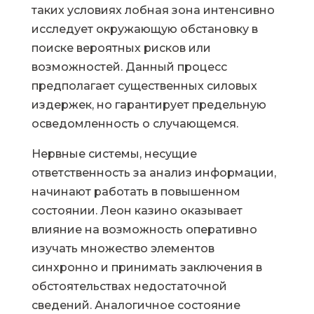
таких условиях лобная зона интенсивно
исследует окружающую обстановку в
поиске вероятных рисков или
возможностей. Данный процесс
предполагает существенных силовых
издержек, но гарантирует предельную
осведомленность о случающемся.
Нервные системы, несущие
ответственность за анализ информации,
начинают работать в повышенном
состоянии. Леон казино оказывает
влияние на возможность оперативно
изучать множество элементов
синхронно и принимать заключения в
обстоятельствах недостаточной
сведений. Аналогичное состояние