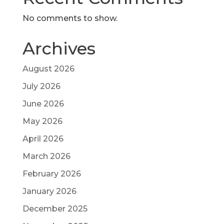
No comments to show.
Archives
August 2026
July 2026
June 2026
May 2026
April 2026
March 2026
February 2026
January 2026
December 2025