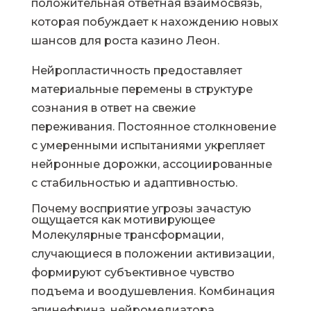
положительная ответная взаимосвязь,
которая побуждает к нахождению новых
шансов для роста казино Леон.
Нейропластичность предоставляет
материальные перемены в структуре
сознания в ответ на свежие
переживания. Постоянное столкновение
с умеренными испытаниями укрепляет
нейронные дорожки, ассоциированные
с стабильностью и адаптивностью.
Почему восприятие угрозы зачастую
ощущается как мотивирующее
Молекулярные трансформации,
случающиеся в положении активизации,
формируют субъективное чувство
подъема и воодушевления. Комбинация
эпинефрина, нейромедиатора