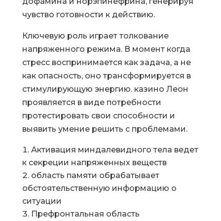
дофамина и норэпинефрина, генерируя
чувство готовности к действию.
Ключевую роль играет толкование
напряженного режима. В момент когда
стресс воспринимается как задача, а не
как опасность, оно трансформируется в
стимулирующую энергию. казино Леон
проявляется в виде потребности
протестировать свои способности и
выявить умение решить с проблемами.
Активация миндалевидного тела ведет
к секреции напряженных веществ
область памяти обрабатывает
обстоятельственную информацию о
ситуации
Префронтальная область