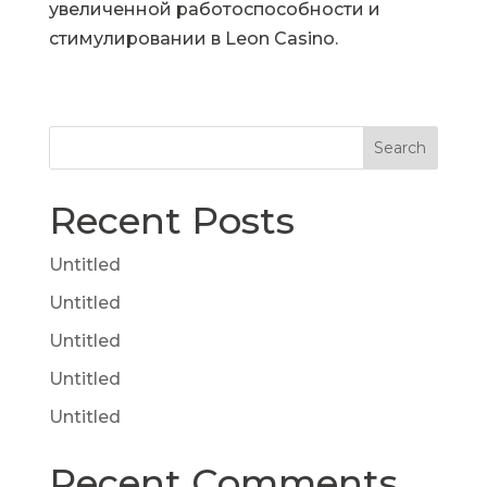
увеличенной работоспособности и
стимулировании в Leon Casino.
Search
Recent Posts
Untitled
Untitled
Untitled
Untitled
Untitled
Recent Comments