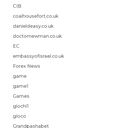
CIB
coalhousefort.co.uk
danieldeasy.co.uk
doctornewman.co.uk
EC
embassyofisrael.co.uk
Forex News
game
game1
Games
giochi1
gioco
Grandpashabet