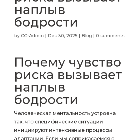
наплыв
бодрости
by
CC-Admin
|
Dec 30, 2025
|
Blog
|
0 comments
Почему чувство
риска вызывает
наплыв
бодрости
Человеческая ментальность устроена
так, что специфические ситуации
инициируют интенсивные процессы
адаптации. Если мы соприкасаемся с