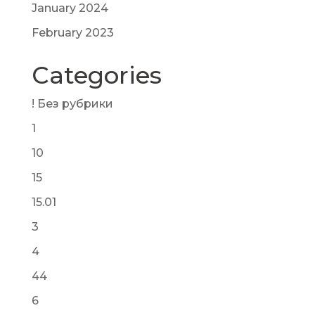
January 2024
February 2023
Categories
! Без рубрики
1
10
15
15.01
3
4
44
6