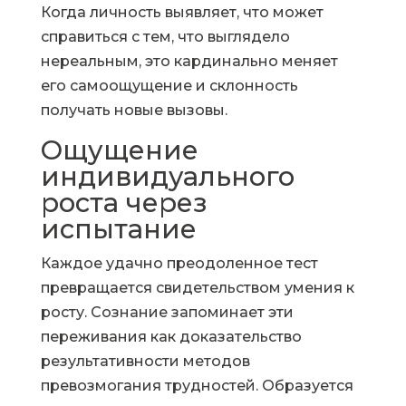
Когда личность выявляет, что может
справиться с тем, что выглядело
нереальным, это кардинально меняет
его самоощущение и склонность
получать новые вызовы.
Ощущение
индивидуального
роста через
испытание
Каждое удачно преодоленное тест
превращается свидетельством умения к
росту. Сознание запоминает эти
переживания как доказательство
результативности методов
превозмогания трудностей. Образуется