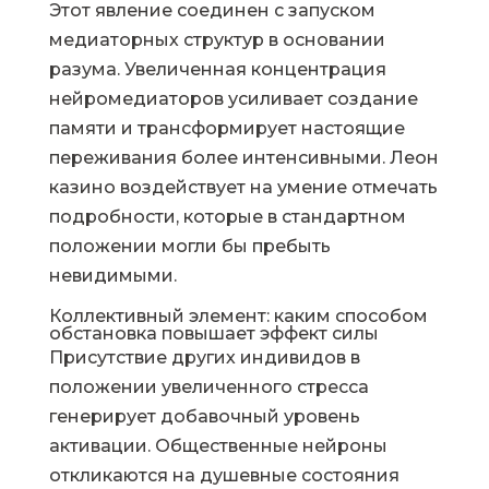
Этот явление соединен с запуском
медиаторных структур в основании
разума. Увеличенная концентрация
нейромедиаторов усиливает создание
памяти и трансформирует настоящие
переживания более интенсивными. Леон
казино воздействует на умение отмечать
подробности, которые в стандартном
положении могли бы пребыть
невидимыми.
Коллективный элемент: каким способом
обстановка повышает эффект силы
Присутствие других индивидов в
положении увеличенного стресса
генерирует добавочный уровень
активации. Общественные нейроны
откликаются на душевные состояния