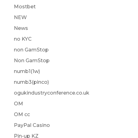
Mostbet
NEW
News
no KYC
non GamStop
Non GamStop
numb1(1w)
numb3(pinco)
ogukindustryconference.co.uk
OM
OM cc
PayPal Casino
Pin-up KZ