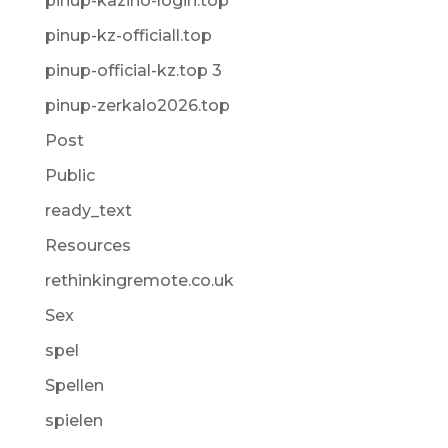
pinup-kazino-login.top
pinup-kz-officiall.top
pinup-official-kz.top 3
pinup-zerkalo2026.top
Post
Public
ready_text
Resources
rethinkingremote.co.uk
Sex
spel
Spellen
spielen