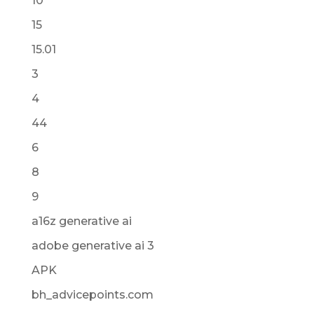
10
15
15.01
3
4
44
6
8
9
a16z generative ai
adobe generative ai 3
APK
bh_advicepoints.com