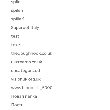
spile
spilen
spiller1
Superbet Italy
test
texts
thedoughhook.co.uk
ukcreams.co.uk
uncategorized
visionuk.org.uk
www.blondis.it_5000
Новая папка
Пости