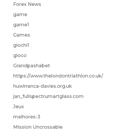
Forex News
game
game1
Games
giochi1
gioco
Grandpashabet
https://www.thelondontriathlon.co.uk/
huwirranca-davies.org.uk
jan_fullspectrumartglass.com
Jeux
melhores-3
Mission Uncrossable