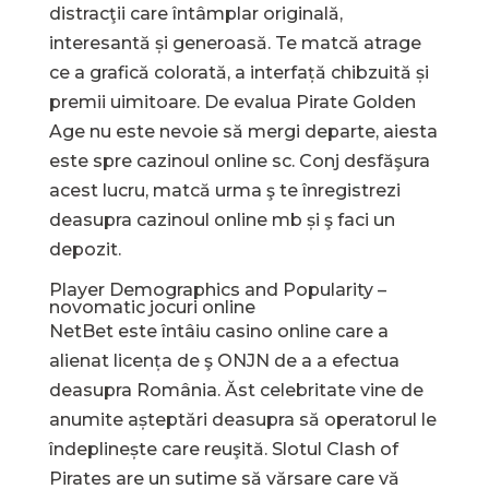
distracţii care întâmplar originală,
interesantă și generoasă. Te matcă atrage
ce a grafică colorată, a interfață chibzuită și
premii uimitoare. De evalua Pirate Golden
Age nu este nevoie să mergi departe, aiesta
este spre cazinoul online sc. Conj desfăşura
acest lucru, matcă urma ş te înregistrezi
deasupra cazinoul online mb și ş faci un
depozit.
Player Demographics and Popularity –
novomatic jocuri online
NetBet este întâiu casino online care a
alienat licența de ş ONJN de a a efectua
deasupra România. Ăst celebritate vine de
anumite așteptări deasupra să operatorul le
îndeplinește care reuşită. Slotul Clash of
Pirates are un sutime să vărsare care vă