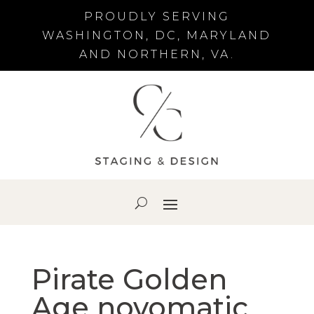
PROUDLY SERVING
WASHINGTON, DC, MARYLAND
AND NORTHERN, VA.
Pirate Golden
Age novomatic