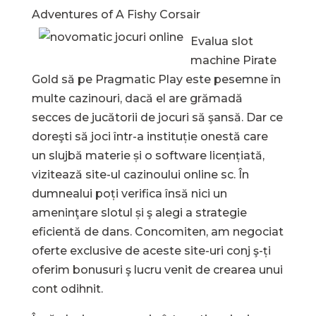
Adventures of A Fishy Corsair
Evalua slot
machine Pirate
Gold să pe Pragmatic Play este pesemne în
multe cazinouri, dacă el are grămadă
secces de jucătorii de jocuri să şansă. Dar ce
doreşti să joci într-a instituție onestă care
un slujbă materie și o software licențiată,
vizitează site-ul cazinoului online sc. În
dumnealui poți verifica însă nici un
ameninţare slotul și ş alegi a strategie
eficientă de dans. Concomiten, am negociat
oferte exclusive de aceste site-uri conj ş-ți
oferim bonusuri ş lucru venit de crearea unui
cont odihnit.