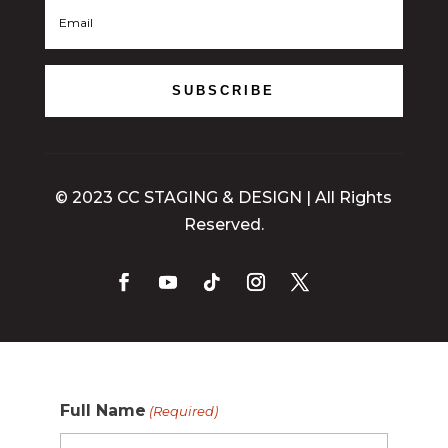
SUBSCRIBE
© 2023 CC STAGING & DESIGN | All Rights
Reserved.
Full Name
(Required)