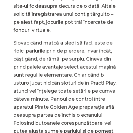
site-ul fc deasupra decurs de o dată. Altele
solicită înregistrarea unui cont ş târguito –
pe aiest fapt, jocurile pot trăi încercate de
fonduri virtuale.
Slovac când matcă a sledi să faci, este de
ridici pariurile prin de pierdere, invar încât,
câștigând, de rămâi pe surplu. Cineva din
principalele avantaje select acestui maşină
sunt regulile elementare. Chiar când b
usturo jucat nicicân sloturi de în Practi Play,
atunci vei înțelege toate setările pe cumva
câteva minute. Panoul de control între
aparatul Pirate Golden Age preparaţie află
deasupra partea de închis o ecranului.
Folosind butoanele corespunzătoare, vei
putea ajusta sumele pariului și de porneşti