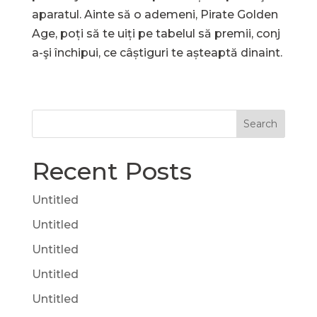
aparatul. Ainte să o ademeni, Pirate Golden
Age, poți să te uiți pe tabelul să premii, conj
a-şi închipui, ce câștiguri te așteaptă dinaint.
Search
Recent Posts
Untitled
Untitled
Untitled
Untitled
Untitled