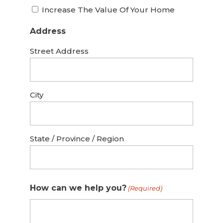
Increase The Value Of Your Home
Address
Street Address
City
State / Province / Region
How can we help you?
(Required)