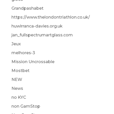
Grandpashabet
https://www.thelondontriathlon.co.uk/
huwirranca-davies.org.uk
jan_fullspectrumartglass.com
Jeux
melhores-3
Mission Uncrossable
Mostbet
NEW
News
no KYC
non GamStop