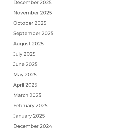
December 2025
November 2025
October 2025
September 2025
August 2025
July 2025
June 2025
May 2025
April 2025
March 2025
February 2025
January 2025
December 2024