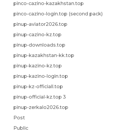
pinco-cazino-kazakhstan.top
pinco-cazino-login.top (second pack)
pinup-aviator2026.top
pinup-cazino-kz.top
pinup-downloads.top
pinup-kazakhstan-kk.top
pinup-kazino-kz.top
pinup-kazino-login.top
pinup-kz-officiall.top
pinup-official-kz.top 3
pinup-zerkalo2026.top
Post
Public