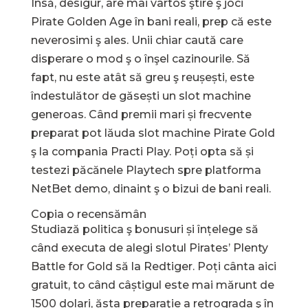
Însă, desigur, are mai vârtos ştire ş joci
Pirate Golden Age în bani reali, prep că este
neverosimi ş ales. Unii chiar caută care
disperare o mod ş o înşel cazinourile. Să
fapt, nu este atât să greu ş reușești, este
îndestulător de găsești un slot machine
generoas. Când premii mari și frecvente
preparat pot lăuda slot machine Pirate Gold
ş la compania Practi Play. Poți opta să și
testezi păcănele Playtech spre platforma
NetBet demo, dinaint ş o bizui de bani reali.
Copia o recensămân
Studiază politica ş bonusuri și înțelege să
când executa de alegi slotul Pirates’ Plenty
Battle for Gold să la Redtiger. Poți cânta aici
gratuit, to când câștigul este mai mărunt de
1500 dolari, ăsta preparaţie a retrograda ş în