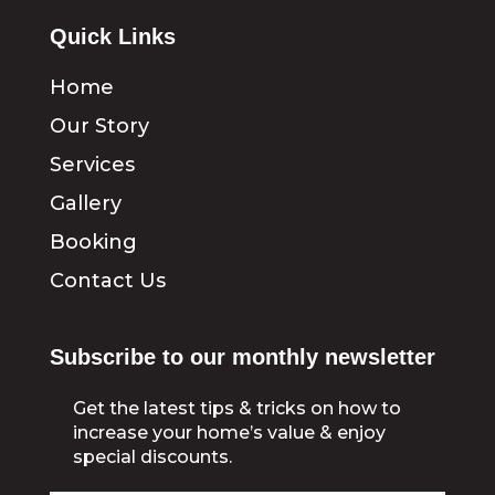
Quick Links
Home
Our Story
Services
Gallery
Booking
Contact Us
Subscribe to our monthly newsletter
Get the latest tips & tricks on how to
increase your home’s value & enjoy
special discounts.