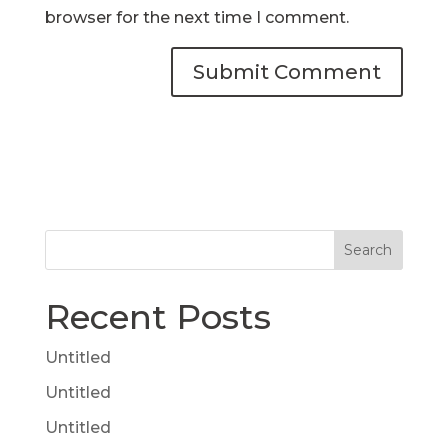
browser for the next time I comment.
Search
Recent Posts
Untitled
Untitled
Untitled