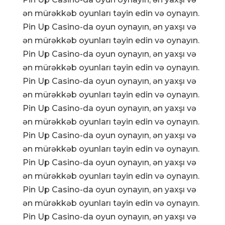
ən mürəkkəb oyunları təyin edin və oynayın.
Pin Up Casino-da oyun oynayın, ən yaxşı və
ən mürəkkəb oyunları təyin edin və oynayın.
Pin Up Casino-da oyun oynayın, ən yaxşı və
ən mürəkkəb oyunları təyin edin və oynayın.
Pin Up Casino-da oyun oynayın, ən yaxşı və
ən mürəkkəb oyunları təyin edin və oynayın.
Pin Up Casino-da oyun oynayın, ən yaxşı və
ən mürəkkəb oyunları təyin edin və oynayın.
Pin Up Casino-da oyun oynayın, ən yaxşı və
ən mürəkkəb oyunları təyin edin və oynayın.
Pin Up Casino-da oyun oynayın, ən yaxşı və
ən mürəkkəb oyunları təyin edin və oynayın.
Pin Up Casino-da oyun oynayın, ən yaxşı və
ən mürəkkəb oyunları təyin edin və oynayın.
Pin Up Casino-da oyun oynayın, ən yaxşı və