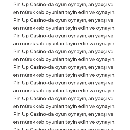
Pin Up Casino-da oyun oynayın, ən yaxşı və
ən mürəkkəb oyunları təyin edin və oynayın.
Pin Up Casino-da oyun oynayın, ən yaxşı və
ən mürəkkəb oyunları təyin edin və oynayın.
Pin Up Casino-da oyun oynayın, ən yaxşı və
ən mürəkkəb oyunları təyin edin və oynayın.
Pin Up Casino-da oyun oynayın, ən yaxşı və
ən mürəkkəb oyunları təyin edin və oynayın.
Pin Up Casino-da oyun oynayın, ən yaxşı və
ən mürəkkəb oyunları təyin edin və oynayın.
Pin Up Casino-da oyun oynayın, ən yaxşı və
ən mürəkkəb oyunları təyin edin və oynayın.
Pin Up Casino-da oyun oynayın, ən yaxşı və
ən mürəkkəb oyunları təyin edin və oynayın.
Pin Up Casino-da oyun oynayın, ən yaxşı və
ən mürəkkəb oyunları təyin edin və oynayın.
Pin Up Casino-da oyun oynayın, ən yaxşı və