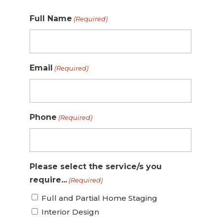
Full Name
(Required)
Email
(Required)
Phone
(Required)
Please select the service/s you
require...
(Required)
Full and Partial Home Staging
Interior Design