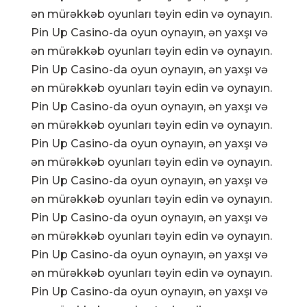
ən mürəkkəb oyunları təyin edin və oynayın.
Pin Up Casino-da oyun oynayın, ən yaxşı və
ən mürəkkəb oyunları təyin edin və oynayın.
Pin Up Casino-da oyun oynayın, ən yaxşı və
ən mürəkkəb oyunları təyin edin və oynayın.
Pin Up Casino-da oyun oynayın, ən yaxşı və
ən mürəkkəb oyunları təyin edin və oynayın.
Pin Up Casino-da oyun oynayın, ən yaxşı və
ən mürəkkəb oyunları təyin edin və oynayın.
Pin Up Casino-da oyun oynayın, ən yaxşı və
ən mürəkkəb oyunları təyin edin və oynayın.
Pin Up Casino-da oyun oynayın, ən yaxşı və
ən mürəkkəb oyunları təyin edin və oynayın.
Pin Up Casino-da oyun oynayın, ən yaxşı və
ən mürəkkəb oyunları təyin edin və oynayın.
Pin Up Casino-da oyun oynayın, ən yaxşı və