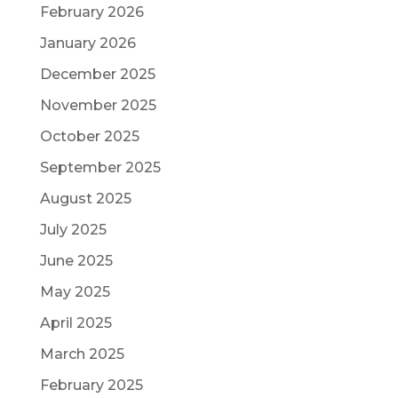
February 2026
January 2026
December 2025
November 2025
October 2025
September 2025
August 2025
July 2025
June 2025
May 2025
April 2025
March 2025
February 2025