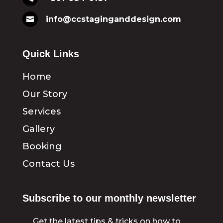
info@ccstaginganddesign.com

Quick Links
Home
Our Story
Services
Gallery
Booking
Contact Us
Subscribe to our monthly newsletter
Get the latest tips & tricks on how to