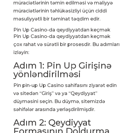
müraciətlərinin təmin edilməsi və maliyyə
müraciətlərinin təhlükəsizliyi üçün ciddi
məsuliyyətli bir təminat təqdim edir.
Pin Up Casino-da qeydiyyatdan keçmək
Pin Up Casino-da qeydiyyatdan keçmək
çox rahat və sürətli bir prosesdir. Bu adımları
izləyin:
Adım 1: Pin Up Girişinə
yönləndirilməsi
Pin
pin-up
Up Casino sahifasını ziyarət edin
və sitedən “Giriş” və ya “Qeydiyyat”
düyməsini seçin. Bu düymə, sitemizdə
səhifələr arasında yerləşdirilmişdir.
Adım 2: Qeydiyyat
Formasının Doldurma