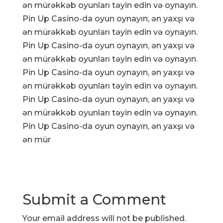
ən mürəkkəb oyunları təyin edin və oynayın.
Pin Up Casino-da oyun oynayın, ən yaxşı və
ən mürəkkəb oyunları təyin edin və oynayın.
Pin Up Casino-da oyun oynayın, ən yaxşı və
ən mürəkkəb oyunları təyin edin və oynayın.
Pin Up Casino-da oyun oynayın, ən yaxşı və
ən mürəkkəb oyunları təyin edin və oynayın.
Pin Up Casino-da oyun oynayın, ən yaxşı və
ən mürəkkəb oyunları təyin edin və oynayın.
Pin Up Casino-da oyun oynayın, ən yaxşı və
ən mür
Submit a Comment
Your email address will not be published.