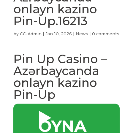
onlayn kazino
Pin-Up.16213
by
CC-Admin
|
Jan 10, 2026
|
News
|
0 comments
Pin Up Casino –
Azərbaycanda
onlayn kazino
Pin-Up
▶️
OYNA