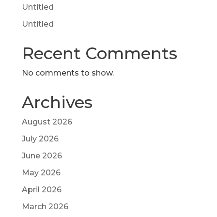
Untitled
Untitled
Recent Comments
No comments to show.
Archives
August 2026
July 2026
June 2026
May 2026
April 2026
March 2026