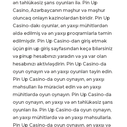
ən təhlükəsiz şans oyunları ilə. Pin Up
Casino, Azərbaycanın məşhur və məşhur
oluncaq onlayn kazinolardan biridir. Pin Up
Casino-dakı oyunlar, ən yaxşı mühitlərdən
əldə edilmiş və ən yaxşı proqramlarla təmin
edilmişdir. Pin Up Casino-dan giriş etmək
üçün pin up giriş sayfasından keçə bilərsiniz
və pinup hesabınızı yaradın və ya var olan
hesabınızı aktivləşdirin. Pin Up Casino-da
oyun oynayın və ən yaxşı oyunları təyin edin.
Pin Up Casino-da oyun oynayın, ən yaxşı
məhsulları ilə müraciət edin və ən yaxşı
mühitlərdə oyun oynayın. Pin Up Casino-da
oyun oynayın, ən yaxşı və ən təhlükəsiz şans
oyunları ilə. Pin Up Casino-da oyun oynayın,
ən yaxşı mühitlərdə və ən yaxşı məhsullarla.
Pin Up Casino-da oyun oynayın, ən yaxşı və