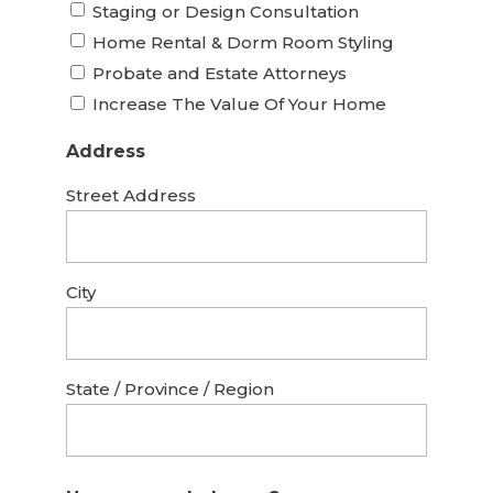
Staging or Design Consultation
Home Rental & Dorm Room Styling
Probate and Estate Attorneys
Increase The Value Of Your Home
Address
Street Address
City
State / Province / Region