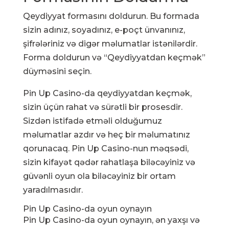
Qeydiyyat formasını doldurun. Bu formada
sizin adınız, soyadınız, e-poçt ünvanınız,
şifrələriniz və digər məlumatlar istənilərdir.
Forma doldurun və “Qeydiyyatdan keçmək”
düyməsini seçin.
Pin Up Casino-da qeydiyyatdan keçmək,
sizin üçün rahat və sürətli bir prosesdir.
Sizdən istifadə etməli olduğumuz
məlumatlar azdır və heç bir məlumatınız
qorunacaq. Pin Up Casino-nun məqsədi,
sizin kifayət qədər rahatlaşa biləcəyiniz və
güvənli oyun ola biləcəyiniz bir ortam
yaradılmasıdır.
Pin Up Casino-da oyun oynayın
Pin Up Casino-da oyun oynayın, ən yaxşı və