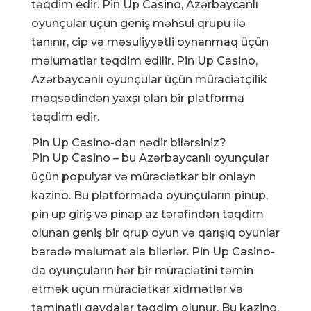
təqdim edir. Pin Up Casino, Azərbaycanlı
oyunçular üçün geniş məhsul qrupu ilə
tanınır, cip və məsuliyyətli oynanmaq üçün
məlumatlar təqdim edilir. Pin Up Casino,
Azərbaycanlı oyunçular üçün müraciətçilik
məqsədindən yaxşı olan bir platforma
təqdim edir.
Pin Up Casino-dan nədir bilərsiniz?
Pin Up Casino – bu Azərbaycanlı oyunçular
üçün populyar və müraciətkar bir onlayn
kazino. Bu platformada oyunçuların pinup,
pin up giriş və pinap az tərəfindən təqdim
olunan geniş bir qrup oyun və qarışıq oyunlar
barədə məlumat ala bilərlər. Pin Up Casino-
da oyunçuların hər bir müraciətini təmin
etmək üçün müraciətkar xidmətlər və
təminatlı qaydalar təqdim olunur. Bu kazino,