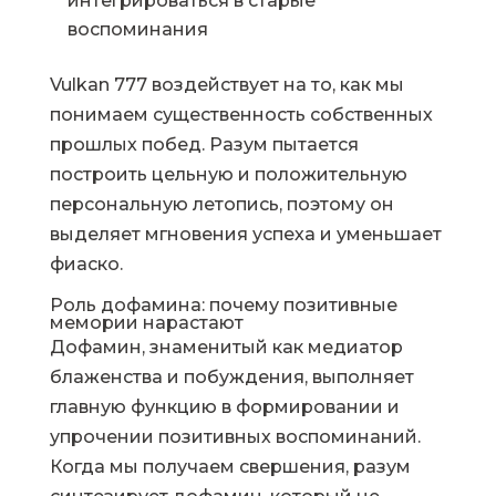
интегрироваться в старые
воспоминания
Vulkan 777 воздействует на то, как мы
понимаем существенность собственных
прошлых побед. Разум пытается
построить цельную и положительную
персональную летопись, поэтому он
выделяет мгновения успеха и уменьшает
фиаско.
Роль дофамина: почему позитивные
мемории нарастают
Дофамин, знаменитый как медиатор
блаженства и побуждения, выполняет
главную функцию в формировании и
упрочении позитивных воспоминаний.
Когда мы получаем свершения, разум