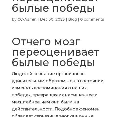
былые победы
by
CC-Admin
|
Dec 30, 2025
|
Blog
|
0 comments
Отчего мозг
переоценивает
былые победы
Людской сознание организован
удивительным образом – он в состоянии
изменять воспоминания о наших
победах, превращая их насыщеннее и
масштабнее, чем они были на
действительности. Подобное феномен
обладает серьезные эволюционные