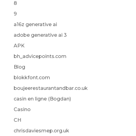
8
9
a16z generative ai
adobe generative ai 3
APK
bh_advicepoints.com
Blog
blokkfont.com
boujeerestaurantandbar.co.uk
casin en ligne (Bogdan)
Casino
CH
chrisdaviesmep.org.uk