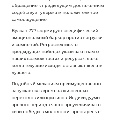
обращение к предыдущим достижениям
содействует удержать положительное
самоощущение.
Вулкан 777 формирует специфический
эмоциональный барьер против нагрузки
и сомнений. Ретроспективы о
предыдущих победах указывают нам о
наших возможностях и ресурсах, даже
когда текущие исходы оставляют желать
лучшего.
Подобный механизм преимущественно
запускается в времена жизненных
переходов или кризисов. Индивидуумы
зрелого периода часто преувеличивают
свои победы в молодости, престарелые