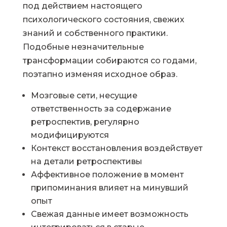
под действием настоящего
психологического состояния, свежих
знаний и собственного практики.
Подобные незначительные
трансформации собираются со годами,
поэтапно изменяя исходное образ.
Мозговые сети, несущие
ответственность за содержание
ретроспектив, регулярно
модифицируются
Контекст восстановления воздействует
на детали ретроспективы
Аффективное положение в момент
припоминания влияет на минувший
опыт
Свежая данные имеет возможность