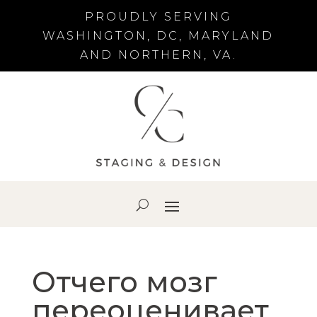
PROUDLY SERVING
WASHINGTON, DC, MARYLAND
AND NORTHERN, VA.
Отчего мозг
переоценивает