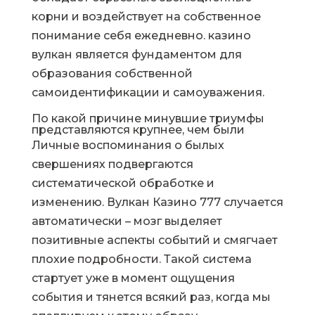
корни и воздействует на собственное
понимание себя ежедневно.
казино
вулкан
является фундаментом для
образования собственной
самоидентификации и самоуважения.
По какой причине минувшие триумфы
представляются крупнее, чем были
Личные воспоминания о былых
свершениях подвергаются
систематической обработке и
изменению. Вулкан Казино 777 случается
автоматически – мозг выделяет
позитивные аспекты событий и смягчает
плохие подробности. Такой система
стартует уже в момент ощущения
события и тянется всякий раз, когда мы