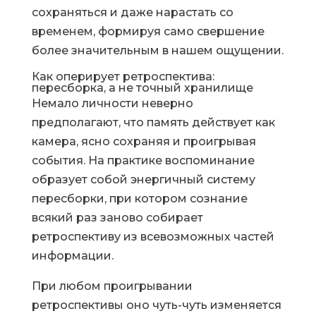
сохраняться и даже нарастать со
временем, формируя само свершение
более значительным в нашем ощущении.
Как оперирует ретроспектива:
пересборка, а не точный хранилище
Немало личности неверно
предполагают, что память действует как
камера, ясно сохраняя и проигрывая
события. На практике воспоминание
образует собой энергичный систему
пересборки, при котором сознание
всякий раз заново собирает
ретроспективу из всевозможных частей
информации.
При любом проигрывании
ретроспективы оно чуть-чуть изменяется