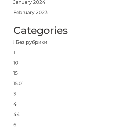
January 2024
February 2023
Categories
! Без рубрики
1
10
15
15.01
3
4
44
6