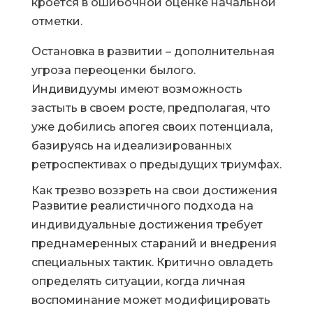
кроется в ошибочной оценке начальной
отметки.
Остановка в развитии – дополнительная
угроза переоценки былого.
Индивидуумы имеют возможность
застыть в своем росте, предполагая, что
уже добились апогея своих потенциала,
базируясь на идеализированных
ретроспективах о предыдущих триумфах.
Как трезво воззреть на свои достижения
Развитие реалистичного подхода на
индивидуальные достижения требует
преднамеренных стараний и внедрения
специальных тактик. Критично овладеть
определять ситуации, когда личная
воспоминание может модифицировать