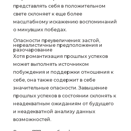
представлять себя в положительном
свете склоняет к еще более
масштабному искажению воспоминаний
о минувших победах.
Опасности преувеличения: застой,
нереалистичные предположения и
разочарование
Хотя романтизация прошлых успехов
может выполнять источником
побуждения и поддержки отношения к
себе, она также содержит в себе
значительные опасности. Завышение
прошлых успехов в состоянии склонять к
неадекватным ожиданиям от будущего
и неадекватной анализу данных
возможностей.