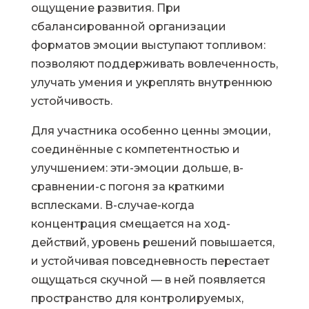
ощущение развития. При
сбалансированной организации
форматов эмоции выступают топливом:
позволяют поддерживать вовлеченность,
улучать умения и укреплять внутреннюю
устойчивость.
Для участника особенно ценны эмоции,
соединённые с компетентностью и
улучшением: эти-эмоции дольше, в-
сравнении-с погоня за краткими
всплесками. В-случае-когда
концентрация смещается на ход-
действий, уровень решений повышается,
и устойчивая повседневность перестает
ощущаться скучной — в ней появляется
пространство для контролируемых,