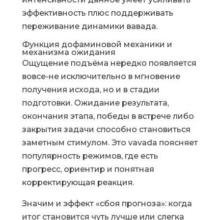
эффективность плюс поддерживать
переживание динамики вавада.
Функция дофаминовой механики и
механизма ожидания
Ощущение подъёма нередко появляется
вовсе-не исключительно в мгновение
получения исхода, но и в стадии
подготовки. Ожидание результата,
окончания этапа, победы в встрече либо
закрытия задачи способно становиться
заметным стимулом. Это vavada поясняет
популярность режимов, где есть
прогресс, ориентир и понятная
корректирующая реакция.
Значим и эффект «сбоя прогноза»: когда
итог становится чуть лучше или слегка