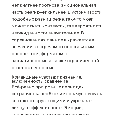
неприятнее прогноза, эмоциональная
часть реагирует сильнее. В устойчивости
подобных разниц реже, так-что мозг
может искать контексты, где вероятность
неожиданности значительнее. В
соревнованиях данное выражается в
влечении к встречам с сопоставимым
оппонентом, форматам с
вариативностью а-также ограниченной
осведомленностью.
Командные чувства: признание,
включенность, сравнение
Всё-равно при ровных периодах
сохраняется необходимость чувствовать
контакт с окружающими и укреплять
личную эффективность. Эмоции,
сцепленные с признанием а-также