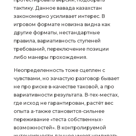
тактику. Данное вавада казахстан
закономерно усиливает интерес. В
игровом формате новизна видна как
другие форматы, нестандартные
правила, вариативность ступеней
требований, переключение позиции
либо манеры прохождения.
Неопределенность тоже сцеплен с
чувствами, но зачастую разговор бывает
не про риске в-качестве таковой, а про
вариативности результата. В-тех-местах,
где исход не гарантирован, растёт вес
опыта а-также становится-сильнее
переживание «теста собственных-
возможностей». В контролируемой
интенсивности данное умеет усиливать