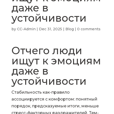
даже в
устойчивости
by
CC-Admin
|
Dec 31, 2025
|
Blog
|
0 comments
Отчего люди
ищут к эмоциям
даже в
устойчивости
Стабильность как-правило
ассоциируется с комфортом: понятный
порядок, предсказуемые итоги, меньше
стресс-факторных раздражителей. Тем-