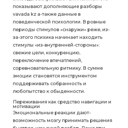
показывают дополняющие разборы
vavada kz
а-также данные в
поведенческой психологии. В ровные
периоды стимулов «снаружи» реже, из-
за-этого психика начинает находить
стимулы «из-внутренней-стороны»:
свежие цели, конкуренцию,
переключение впечатлений,
соревновательную ритмику. В сумме
эмоции становятся инструментом
поддерживать собранность и
любопытство к обыденности.
Переживания как средство навигации и
мотивации
Эмоциональные реакции дают-
возможность мозгу принимать решения