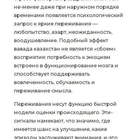
не-менее даже при наружном порядке
временами появляется психологический
запрос к яркие переживания —
любопытство, азарт, неожиданность,
воодушевление. Подобный эффект
вавада казахстан не является «сбоем»
восприятия: потребность к эмоциям
встроено в функционирование мозга и
способствует поддерживать
вовлеченность, обучаемость и
переживание смысла.
Переживания несут функцию быстрой
модели оценки происходящего. Эти-
сигналы намекают, что значимо, где
имеется шанс на улучшение, какие
эпизоды заслуживают внимания, и-это