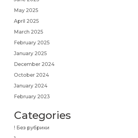
May 2025
April 2025
March 2025
February 2025
January 2025
December 2024
October 2024
January 2024
February 2023
Categories
! Без рубрики