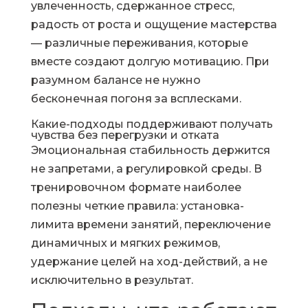
увлеченность, сдержанное стресс,
радость от роста и ощущение мастерства
— различные переживания, которые
вместе создают долгую мотивацию. При
разумном балансе не нужно
бесконечная погоня за всплесками.
Какие-подходы поддерживают получать
чувства без перегрузки и отката
Эмоциональная стабильность держится
не запретами, а регулировкой среды. В
тренировочном формате наиболее
полезны четкие правила: установка-
лимита времени занятий, переключение
динамичных и мягких режимов,
удержание целей на ход-действий, а не
исключительно в результат.