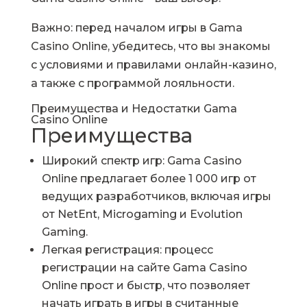
Важно: перед началом игры в Gama
Casino Online, убедитесь, что вы знакомы
с условиями и правилами онлайн-казино,
а также с программой лояльности.
Преимущества и Недостатки Gama
Casino Online
Преимущества
Широкий спектр игр: Gama Casino
Online предлагает более 1 000 игр от
ведущих разработчиков, включая игры
от NetEnt, Microgaming и Evolution
Gaming.
Легкая регистрация: процесс
регистрации на сайте Gama Casino
Online прост и быстр, что позволяет
начать играть в игры в считанные