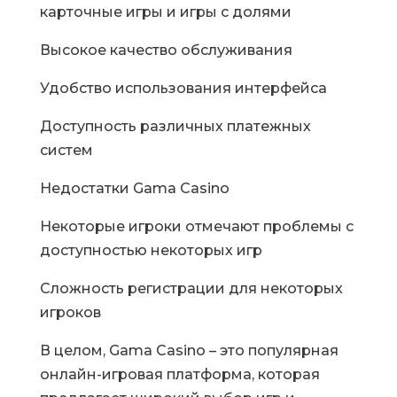
карточные игры и игры с долями
Высокое качество обслуживания
Удобство использования интерфейса
Доступность различных платежных
систем
Недостатки Gama Casino
Некоторые игроки отмечают проблемы с
доступностью некоторых игр
Сложность регистрации для некоторых
игроков
В целом, Gama Casino – это популярная
онлайн-игровая платформа, которая