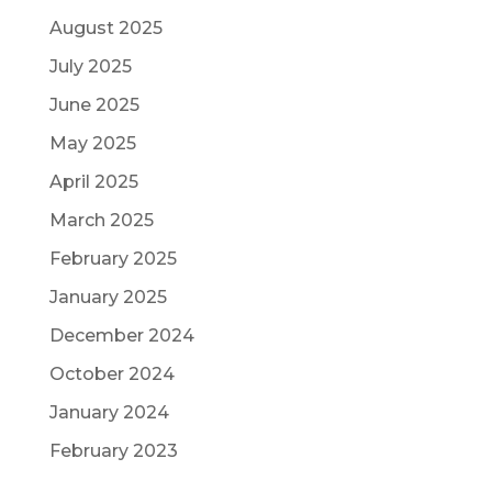
August 2025
July 2025
June 2025
May 2025
April 2025
March 2025
February 2025
January 2025
December 2024
October 2024
January 2024
February 2023