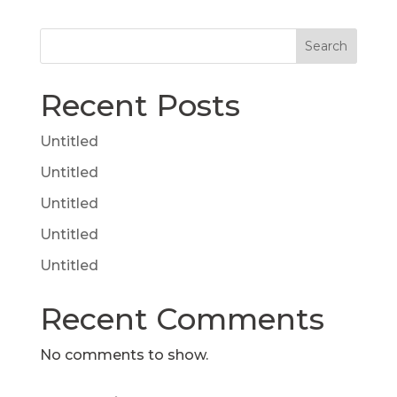
Search
Recent Posts
Untitled
Untitled
Untitled
Untitled
Untitled
Recent Comments
No comments to show.