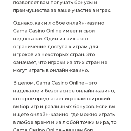
позволяет вам получать бонусы и
преимущества за ваше участие в играх.
Однако, как и любое онлайн-казино,
Gama Casino Online имеет и свои
недостатки. Один из них – это
ограничение доступа к играм для
игроков из некоторых стран. Это
означает, что игроки из этих стран не
могут играть в онлайн-казино.
В целом, Gama Casino Online – это
надежное и безопасное онлайн-казино,
которое предлагает игрокам широкий
выбор игр и различных бонусов. Если вы
ищете онлайн-казино, где можно играть
в любое время и из любой точки мира, то
Gama Casino Online – ваш выбор.