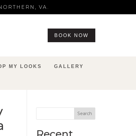
NORTHERN, VA.
BOOK NOW
OP MY LOOKS
GALLERY
V
Search
a
Recent