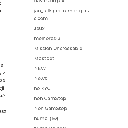
davies.org.uk
z
c
jan_fullspectrumartglas
s.com
Jeux
melhores-3
Mission Uncrossable
Mostbet
re
NEW
y z
News
kże
ji
no KYC
ać
non GamStop
Non GamStop
esz
numb1(1w)