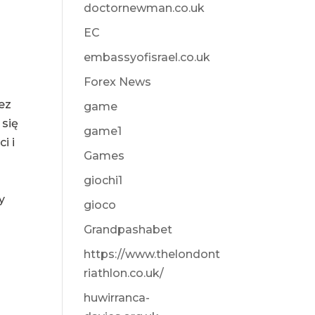
doctornewman.co.uk
EC
embassyofisrael.co.uk
Forex News
ez
game
 się
game1
i i
Games
giochi1
y
gioco
Grandpashabet
https://www.thelondont
riathlon.co.uk/
huwirranca-