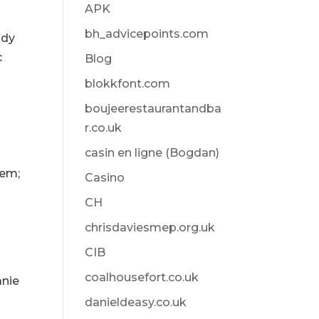
APK
bh_advicepoints.com
gdy
c
Blog
blokkfont.com
boujeerestaurantandba
r.co.uk
casin en ligne (Bogdan)
zem;
Casino
CH
chrisdaviesmep.org.uk
CIB
coalhousefort.co.uk
anie
danieldeasy.co.uk