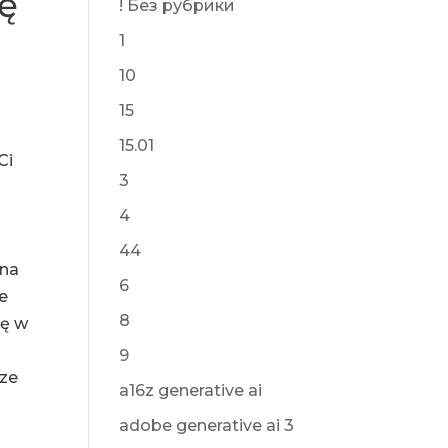
ę
! Без рубрики
1
10
o
15
15.01
Ci
3
4
44
 na
6
ie
8
ię w
9
cze
a16z generative ai
adobe generative ai 3