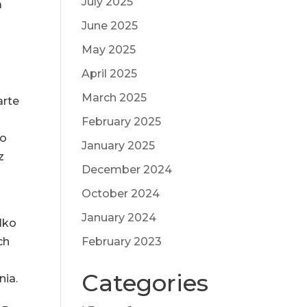
July 2025
a
June 2025
May 2025
April 2025
March 2025
arte
February 2025
do
January 2025
z
December 2024
October 2024
January 2024
ylko
ch
February 2023
Categories
nia.