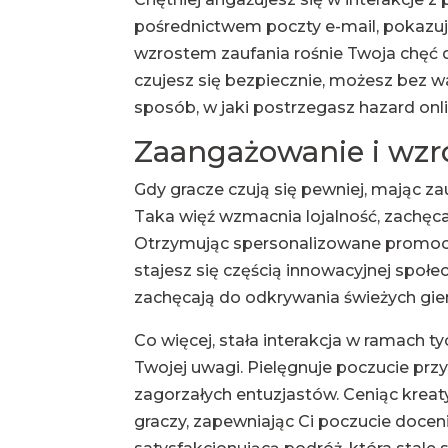
pośrednictwem poczty e-mail, pokazuj
wzrostem zaufania rośnie Twoja chęć d
czujesz się bezpiecznie, możesz bez w
sposób, w jaki postrzegasz hazard onli
Zaangażowanie i wzro
Gdy gracze czują się pewniej, mając za
Taka więź wzmacnia lojalność, zachęc
Otrzymując spersonalizowane promocje
stajesz się częścią innowacyjnej społ
zachęcają do odkrywania świeżych gier
Co więcej, stała interakcja w ramach 
Twojej uwagi. Pielęgnuje poczucie prz
zagorzałych entuzjastów. Ceniąc krea
graczy, zapewniając Ci poczucie doceni