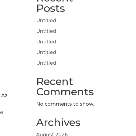
Posts
Untitled
Untitled
Untitled
Untitled
Untitled
Recent
Comments
. Az
No comments to show.
 a
Archives
August 2026