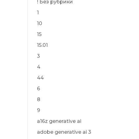
! Без рубрики
1
10
15
15.01
3
4
44
6
8
9
a16z generative ai
adobe generative ai 3
a