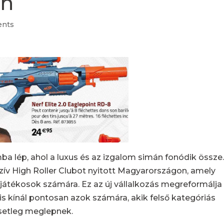
on
ents
ba lép, ahol a luxus és az izgalom simán fonódik össze
zív High Roller Clubot nyitott Magyarországon, amely
 játékosok számára. Ez az új vállalkozás megreformálja
is kínál pontosan azok számára, akik felső kategóriás
setleg meglepnek.