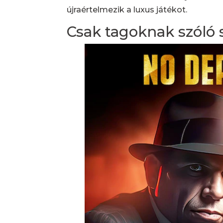
újraértelmezik a luxus játékot.
Csak tagoknak szóló 