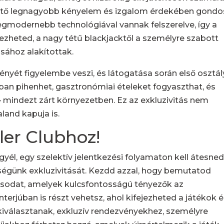
ehető legnagyobb kényelem és izgalom érdekében gond
legmodernebb technológiával vannak felszerelve, így a
zheted, a nagy tétű blackjacktől a személyre szabott
sához alakítottak.
nyét figyelembe veszi, és látogatása során első osztál
kban pihenhet, gasztronómiai ételeket fogyaszthat, és
– mindezt zárt környezetben. Ez az exkluzivitás nem
land kapuja is.
ler Clubhoz!
gyél, egy szelektív jelentkezési folyamaton kell átesned
ségünk exkluzivitását. Kezdd azzal, hogy bemutatod
tásodat, amelyek kulcsfontosságú tényezők az
terjúban is részt vehetsz, ahol kifejezheted a játékok 
 kiválasztanak, exkluzív rendezvényekhez, személyre