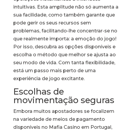
intuitivas. Esta amplitude não só aumenta a
sua facilidade, como também garante que
pode gerir os seus recursos sem
problemas, facilitando-lhe concentrar-se no
que realmente importa: a emoção do jogo!
Por isso, descubra as opções disponíveis e
escolha o método que melhor se ajusta ao
seu modo de vida. Com tanta flexibilidade,
está um passo mais perto de uma
experiência de jogo excitante.
Escolhas de
movimentação seguras
Embora muitos apostadores se focalizem
na variedade de meios de pagamento
disponíveis no Mafia Casino em Portugal,