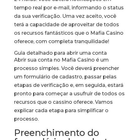
tempo real por e-mail, informando o status
da sua verificação. Uma vez aceito, você
terá a capacidade de aproveitar de todos
os recursos fantásticos que o Mafia Casino
oferece, com completa tranquilidade!
Guia detalhado para abrir uma conta
Abrir sua conta no Mafia Casino é um
processo simples. Você deverá preencher
um formulário de cadastro, passar pelas
etapas de verificação e, em seguida, estará
pronto para começar a usufruir de todos os
recursos que o cassino oferece. Vamos
explicar cada etapa para simplificar o
processo.
Preenchimento do