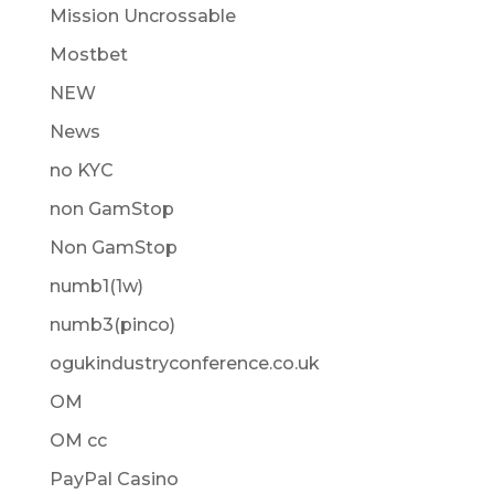
Mission Uncrossable
Mostbet
NEW
News
no KYC
non GamStop
Non GamStop
numb1(1w)
numb3(pinco)
ogukindustryconference.co.uk
OM
OM cc
PayPal Casino