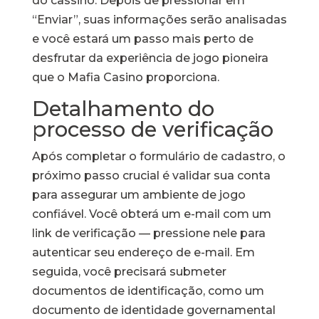
do cassino. Depois de pressionar em
“Enviar”, suas informações serão analisadas
e você estará um passo mais perto de
desfrutar da experiência de jogo pioneira
que o Mafia Casino proporciona.
Detalhamento do
processo de verificação
Após completar o formulário de cadastro, o
próximo passo crucial é validar sua conta
para assegurar um ambiente de jogo
confiável. Você obterá um e-mail com um
link de verificação — pressione nele para
autenticar seu endereço de e-mail. Em
seguida, você precisará submeter
documentos de identificação, como um
documento de identidade governamental