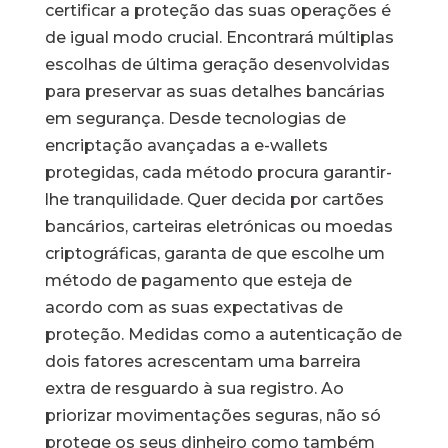
certificar a proteção das suas operações é
de igual modo crucial. Encontrará múltiplas
escolhas de última geração desenvolvidas
para preservar as suas detalhes bancárias
em segurança. Desde tecnologias de
encriptação avançadas a e-wallets
protegidas, cada método procura garantir-
lhe tranquilidade. Quer decida por cartões
bancários, carteiras eletrónicas ou moedas
criptográficas, garanta de que escolhe um
método de pagamento que esteja de
acordo com as suas expectativas de
proteção. Medidas como a autenticação de
dois fatores acrescentam uma barreira
extra de resguardo à sua registro. Ao
priorizar movimentações seguras, não só
protege os seus dinheiro como também