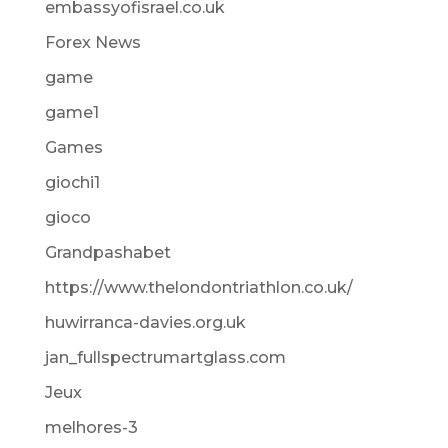
embassyofisrael.co.uk
Forex News
game
game1
Games
giochi1
gioco
Grandpashabet
https://www.thelondontriathlon.co.uk/
huwirranca-davies.org.uk
jan_fullspectrumartglass.com
Jeux
melhores-3