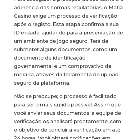
aderência das normas regulatórias, o Mafia
Casino exige um processo de verificação
após o registo. Esta etapa confirma a sua
ID e idade, ajudando para a preservação de
um ambiente de jogo seguro. Terá de
submeter alguns documentos, como um
documento de identificação
governamental e um comprovativo de
morada, através da ferramenta de upload
seguro da plataforma.
Não se preocupe; o processo é facilitado
para ser o mais rápido possível. Assim que
você enviar seus documentos, a equipe de
verificação os analisará prontamente, com
o objetivo de concluir a verificação em até
24 horas. Você obterá notificações em