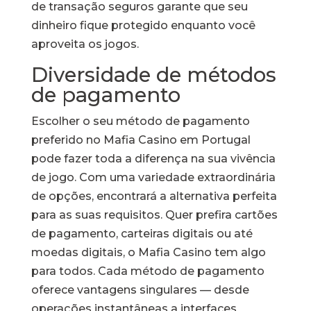
de transação seguros garante que seu
dinheiro fique protegido enquanto você
aproveita os jogos.
Diversidade de métodos
de pagamento
Escolher o seu método de pagamento
preferido no Mafia Casino em Portugal
pode fazer toda a diferença na sua vivência
de jogo. Com uma variedade extraordinária
de opções, encontrará a alternativa perfeita
para as suas requisitos. Quer prefira cartões
de pagamento, carteiras digitais ou até
moedas digitais, o Mafia Casino tem algo
para todos. Cada método de pagamento
oferece vantagens singulares — desde
operações instantâneas a interfaces