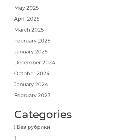
May 2025
April 2025
March 2025
February 2025
January 2025
December 2024
October 2024
January 2024
February 2023
Categories
! Без рубрики
1