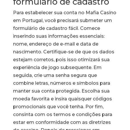
formulário de cadastro
Para estabelecer sua conta no Mafia Casino
em Portugal, você precisará submeter um
formulário de cadastro fácil. Comece
inserindo suas informações essenciais:
nome, endereço de e-mail e data de
nascimento. Certifique-se de que os dados
estejam corretos, pois isso otimizará sua
experiência de jogo subsequente. Em
seguida, crie uma senha segura que
combine letras, números e símbolos para
manter sua conta protegida. Escolha sua
moeda favorita e insira quaisquer códigos
promocionais que você tenha. Por fim,
consinta com os termos e condições para
estar em conformidade com as diretrizes