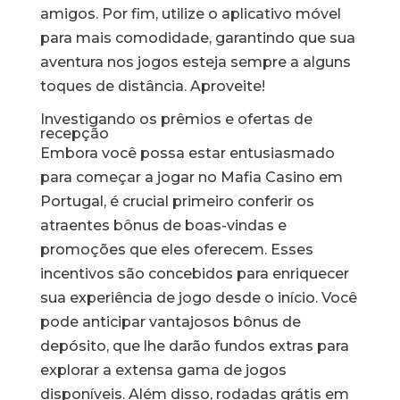
amigos. Por fim, utilize o aplicativo móvel
para mais comodidade, garantindo que sua
aventura nos jogos esteja sempre a alguns
toques de distância. Aproveite!
Investigando os prêmios e ofertas de
recepção
Embora você possa estar entusiasmado
para começar a jogar no Mafia Casino em
Portugal, é crucial primeiro conferir os
atraentes bônus de boas-vindas e
promoções que eles oferecem. Esses
incentivos são concebidos para enriquecer
sua experiência de jogo desde o início. Você
pode anticipar vantajosos bônus de
depósito, que lhe darão fundos extras para
explorar a extensa gama de jogos
disponíveis. Além disso, rodadas grátis em