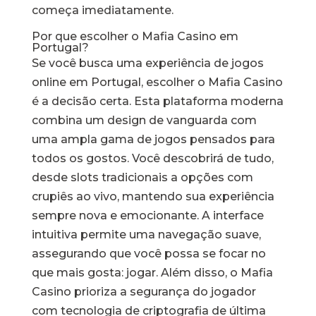
começa imediatamente.
Por que escolher o Mafia Casino em
Portugal?
Se você busca uma experiência de jogos
online em Portugal, escolher o Mafia Casino
é a decisão certa. Esta plataforma moderna
combina um design de vanguarda com
uma ampla gama de jogos pensados para
todos os gostos. Você descobrirá de tudo,
desde slots tradicionais a opções com
crupiês ao vivo, mantendo sua experiência
sempre nova e emocionante. A interface
intuitiva permite uma navegação suave,
assegurando que você possa se focar no
que mais gosta: jogar. Além disso, o Mafia
Casino prioriza a segurança do jogador
com tecnologia de criptografia de última