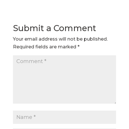
Submit a Comment
Your email address will not be published.
Required fields are marked
*