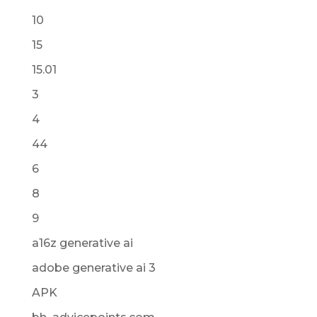
10
15
15.01
3
4
44
6
8
9
a16z generative ai
adobe generative ai 3
APK