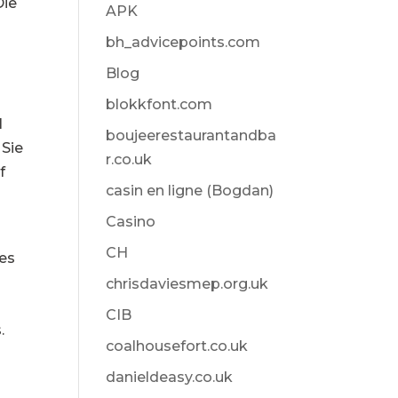
Die
APK
bh_advicepoints.com
Blog
blokkfont.com
l
boujeerestaurantandba
 Sie
r.co.uk
f
casin en ligne (Bogdan)
Casino
CH
des
chrisdaviesmep.org.uk
CIB
.
coalhousefort.co.uk
danieldeasy.co.uk