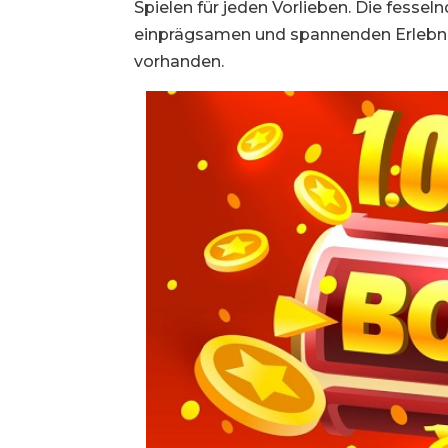
Spielen für jeden Vorlieben. Die fess
einprägsamen und spannenden Erlebnis. 
vorhanden.