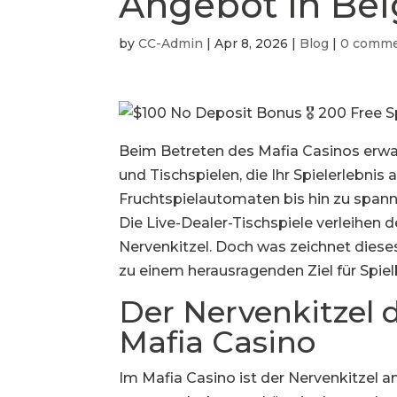
Angebot in Bel
by
CC-Admin
|
Apr 8, 2026
|
Blog
|
0 comm
Beim Betreten des Mafia Casinos erwa
und Tischspielen, die Ihr Spielerlebnis
Fruchtspielautomaten bis hin zu spann
Die Live-Dealer-Tischspiele verleihen
Nervenkitzel. Doch was zeichnet dieses
zu einem herausragenden Ziel für Spie
Der Nervenkitzel 
Mafia Casino
Im Mafia Casino ist der Nervenkitzel a