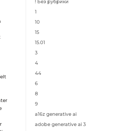
! Без рубрики
o
1
m
10
15
t
15.01
3
4
44
elt
6
8
nter
9
e
a16z generative ai
r
adobe generative ai 3