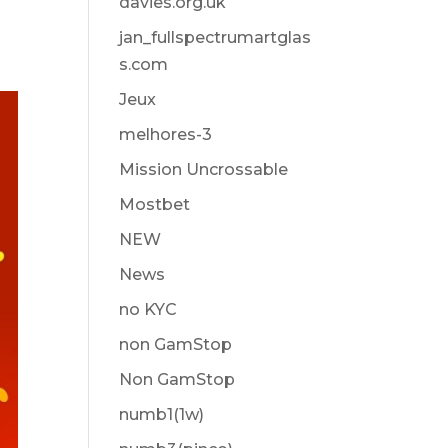
davies.org.uk
jan_fullspectrumartglas
s.com
Jeux
melhores-3
Mission Uncrossable
Mostbet
NEW
News
no KYC
non GamStop
Non GamStop
numb1(1w)