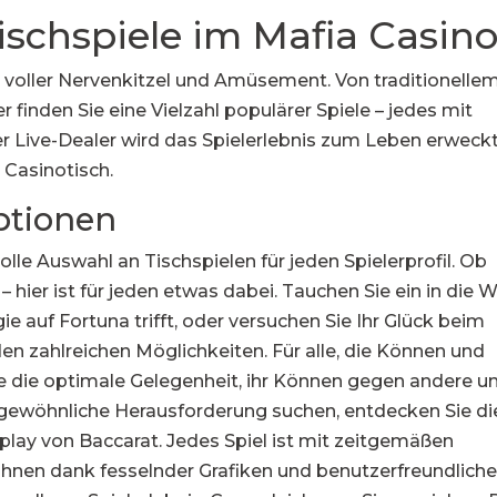
ischspiele im Mafia Casin
t voller Nervenkitzel und Amüsement. Von traditionelle
 finden Sie eine Vielzahl populärer Spiele – jedes mit
 Live-Dealer wird das Spielerlebnis zum Leben erweck
 Casinotisch.
ptionen
olle Auswahl an Tischspielen für jeden Spielerprofil. Ob
 hier ist für jeden etwas dabei. Tauchen Sie ein in die W
ie auf Fortuna trifft, oder versuchen Sie Ihr Glück beim
n zahlreichen Möglichkeiten. Für alle, die Können und
he die optimale Gelegenheit, ihr Können gegen andere u
rgewöhnliche Herausforderung suchen, entdecken Sie di
play von Baccarat. Jedes Spiel ist mit zeitgemäßen
Ihnen dank fesselnder Grafiken und benutzerfreundliche