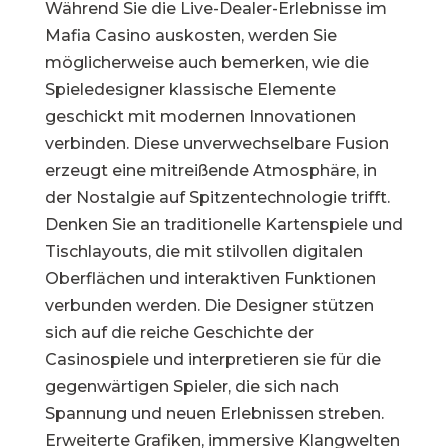
Während Sie die Live-Dealer-Erlebnisse im
Mafia Casino auskosten, werden Sie
möglicherweise auch bemerken, wie die
Spieledesigner klassische Elemente
geschickt mit modernen Innovationen
verbinden. Diese unverwechselbare Fusion
erzeugt eine mitreißende Atmosphäre, in
der Nostalgie auf Spitzentechnologie trifft.
Denken Sie an traditionelle Kartenspiele und
Tischlayouts, die mit stilvollen digitalen
Oberflächen und interaktiven Funktionen
verbunden werden. Die Designer stützen
sich auf die reiche Geschichte der
Casinospiele und interpretieren sie für die
gegenwärtigen Spieler, die sich nach
Spannung und neuen Erlebnissen streben.
Erweiterte Grafiken, immersive Klangwelten