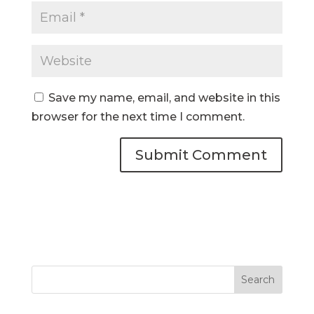
Save my name, email, and website in this
browser for the next time I comment.
Search