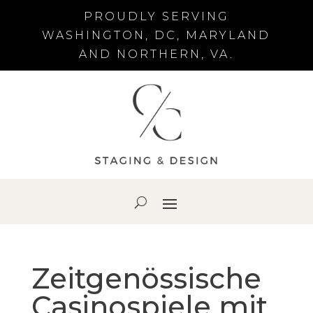
PROUDLY SERVING
WASHINGTON, DC, MARYLAND
AND NORTHERN, VA.
Zeitgenössische
Casinospiele mit