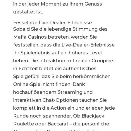
in der jeder Moment zu Ihrem Genuss
gestaltet ist.
Fesselnde Live-Dealer-Erlebnisse
Sobald Sie die lebendige Stimmung des
Mafia Casinos betreten, werden Sie
feststellen, dass die Live-Dealer-Erlebnisse
Ihr Spielerlebnis auf ein höheres Level
heben. Die Interaktion mit realen Croupiers
in Echtzeit bietet ein authentisches
Spielgefühl, das Sie beim herkömmlichen
Online-Spiel nicht finden. Dank
hochauflösendem Streaming und
interaktiven Chat-Optionen tauchen Sie
komplett in die Action ein und erleben jede
Runde noch spannender. Ob Blackjack,
Roulette oder Baccarat – die persönliche