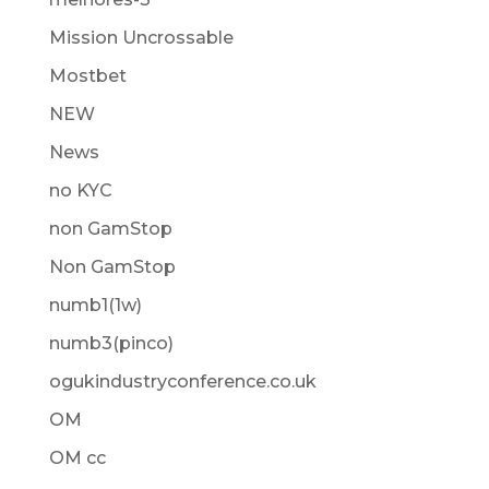
Mission Uncrossable
Mostbet
NEW
News
no KYC
non GamStop
Non GamStop
numb1(1w)
numb3(pinco)
ogukindustryconference.co.uk
OM
OM cc