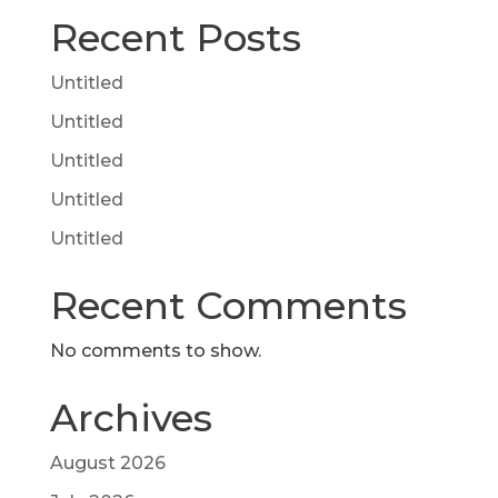
Recent Posts
Untitled
Untitled
Untitled
Untitled
Untitled
Recent Comments
No comments to show.
Archives
August 2026