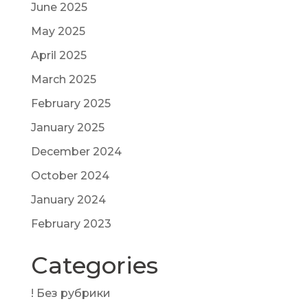
June 2025
May 2025
April 2025
March 2025
February 2025
January 2025
December 2024
October 2024
January 2024
February 2023
Categories
! Без рубрики