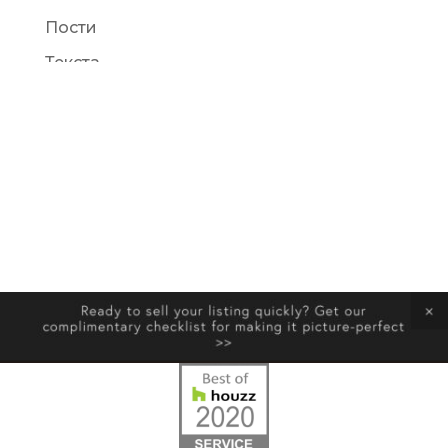
Пости
Текста