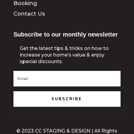
Booking
Contact Us
Subscribe to our monthly newsletter
Get the latest tips & tricks on how to
increase your home’s value & enjoy
special discounts.
SUBSCRIBE
© 2023 CC STAGING & DESIGN | All Rights