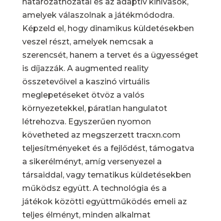
határozathozatal és az adaptív kihívások,
amelyek válaszolnak a játékmódodra.
Képzeld el, hogy dinamikus küldetésekben
veszel részt, amelyek nemcsak a
szerencsét, hanem a tervet és a ügyességet
is díjazzák. A augmented reality
összetevőivel a kaszinó virtuális
meglepetéseket ötvöz a valós
környezetekkel, páratlan hangulatot
létrehozva. Egyszerűen nyomon
követheted az megszerzett
tracxn.com
teljesítményeket és a fejlődést, támogatva
a sikerélményt, amíg versenyezel a
társaiddal, vagy tematikus küldetésekben
működsz együtt. A technológia és a
játékok közötti együttműködés emeli az
teljes élményt, minden alkalmat