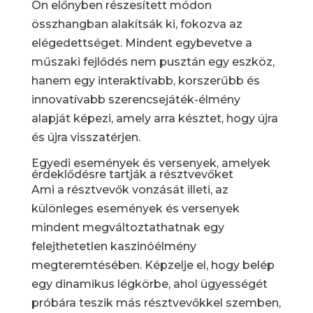
Ön előnyben részesített módon
összhangban alakítsák ki, fokozva az
elégedettséget. Mindent egybevetve a
műszaki fejlődés nem pusztán egy eszköz,
hanem egy interaktívabb, korszerűbb és
innovatívabb szerencsejáték-élmény
alapját képezi, amely arra késztet, hogy újra
és újra visszatérjen.
Egyedi események és versenyek, amelyek
érdeklődésre tartják a résztvevőket
Ami a résztvevők vonzását illeti, az
különleges események és versenyek
mindent megváltoztathatnak egy
felejthetetlen kaszinóélmény
megteremtésében. Képzelje el, hogy belép
egy dinamikus légkörbe, ahol ügyességét
próbára teszik más résztvevőkkel szemben,