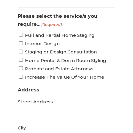
Please select the service/s you
require...
(Required)
Full and Partial Home Staging
Interior Design
Staging or Design Consultation
Home Rental & Dorm Room Styling
Probate and Estate Attorneys
Increase The Value Of Your Home
Address
Street Address
City