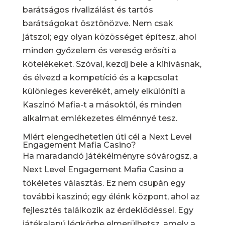
barátságos rivalizálást és tartós
barátságokat ösztönözve. Nem csak
játszol; egy olyan közösséget építesz, ahol
minden győzelem és vereség erősíti a
kötelékeket. Szóval, kezdj bele a kihívásnak,
és élvezd a kompetíció és a kapcsolat
különleges keverékét, amely elkülöníti a
Kaszinó Mafia-t a másoktól, és minden
alkalmat emlékezetes élménnyé tesz.
Miért elengedhetetlen úti cél a Next Level
Engagement Mafia Casino?
Ha maradandó játékélményre sóvárogsz, a
Next Level Engagement Mafia Casino a
tökéletes választás. Ez nem csupán egy
további kaszinó; egy élénk központ, ahol az
fejlesztés találkozik az érdeklődéssel. Egy
játékalapú légkörbe elmerülhetsz, amely a