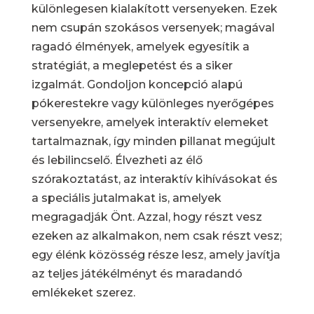
különlegesen kialakított versenyeken. Ezek
nem csupán szokásos versenyek; magával
ragadó élmények, amelyek egyesítik a
stratégiát, a meglepetést és a siker
izgalmát. Gondoljon koncepció alapú
pókerestekre vagy különleges nyerőgépes
versenyekre, amelyek interaktív elemeket
tartalmaznak, így minden pillanat megújult
és lebilincselő. Élvezheti az élő
szórakoztatást, az interaktív kihívásokat és
a speciális jutalmakat is, amelyek
megragadják Önt. Azzal, hogy részt vesz
ezeken az alkalmakon, nem csak részt vesz;
egy élénk közösség része lesz, amely javítja
az teljes játékélményt és maradandó
emlékeket szerez.