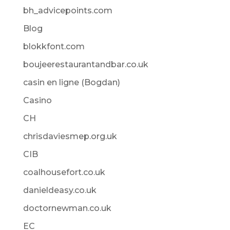
bh_advicepoints.com
Blog
blokkfont.com
boujeerestaurantandbar.co.uk
casin en ligne (Bogdan)
Casino
CH
chrisdaviesmep.org.uk
CIB
coalhousefort.co.uk
danieldeasy.co.uk
doctornewman.co.uk
EC