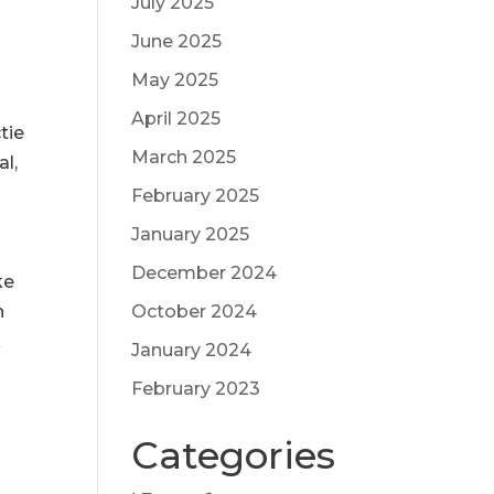
July 2025
June 2025
May 2025
April 2025
tie
March 2025
al,
February 2025
January 2025
December 2024
ke
n
October 2024
k
January 2024
February 2023
Categories