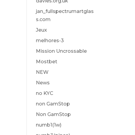
davies.org.uk
jan_fullspectrumartglas
s.com
Jeux
melhores-3
Mission Uncrossable
Mostbet
NEW
News
no KYC
non GamStop
Non GamStop
numb1(1w)