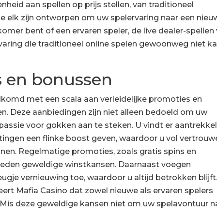
nheid aan spellen op prijs stellen, van traditioneel
die elk zijn ontworpen om uw spelervaring naar een nieu
komer bent of een ervaren speler, de live dealer-spellen
varing die traditioneel online spelen gewoonweg niet k
es en bonussen
lkomd met een scala aan verleidelijke promoties en
n. Deze aanbiedingen zijn niet alleen bedoeld om uw
passie voor gokken aan te steken. U vindt er aantrekkel
ingen een flinke boost geven, waardoor u vol vertrouw
nen. Regelmatige promoties, zoals gratis spins en
bieden geweldige winstkansen. Daarnaast voegen
e vernieuwing toe, waardoor u altijd betrokken blijft
ert Mafia Casino dat zowel nieuwe als ervaren spelers
. Mis deze geweldige kansen niet om uw spelavontuur n