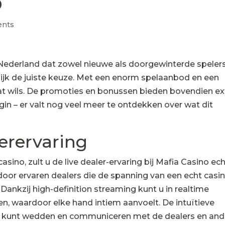
o
ents
Nederland dat zowel nieuwe als doorgewinterde speler
ijk de juiste keuze. Met een enorm spelaanbod en een
wat wils. De promoties en bonussen bieden bovendien ex
in – er valt nog veel meer te ontdekken over wat dit
lerervaring
 casino, zult u de live dealer-ervaring bij Mafia Casino ec
oor ervaren dealers die de spanning van een echt casi
ankzij high-definition streaming kunt u in realtime
, waardoor elke hand intiem aanvoelt. De intuïtieve
ig kunt wedden en communiceren met de dealers en and