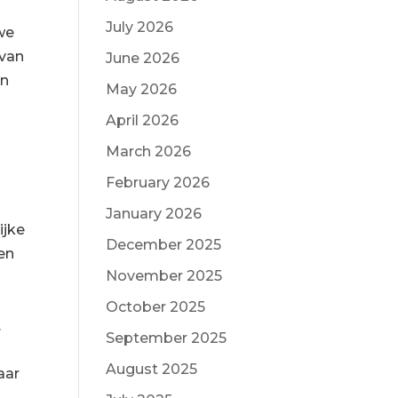
July 2026
we
 van
June 2026
an
May 2026
April 2026
March 2026
February 2026
January 2026
ijke
December 2025
en
November 2025
October 2025
.
September 2025
August 2025
aar