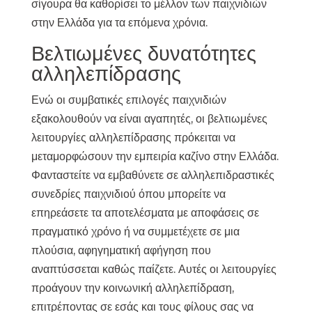
σίγουρα θα καθορίσει το μέλλον των παιχνιδιών
στην Ελλάδα για τα επόμενα χρόνια.
Βελτιωμένες δυνατότητες
αλληλεπίδρασης
Ενώ οι συμβατικές επιλογές παιχνιδιών
εξακολουθούν να είναι αγαπητές, οι βελτιωμένες
λειτουργίες αλληλεπίδρασης πρόκειται να
μεταμορφώσουν την εμπειρία καζίνο στην Ελλάδα.
Φανταστείτε να εμβαθύνετε σε αλληλεπιδραστικές
συνεδρίες παιχνιδιού όπου μπορείτε να
επηρεάσετε τα αποτελέσματα με αποφάσεις σε
πραγματικό χρόνο ή να συμμετέχετε σε μια
πλούσια, αφηγηματική αφήγηση που
αναπτύσσεται καθώς παίζετε. Αυτές οι λειτουργίες
προάγουν την κοινωνική αλληλεπίδραση,
επιτρέποντας σε εσάς και τους φίλους σας να