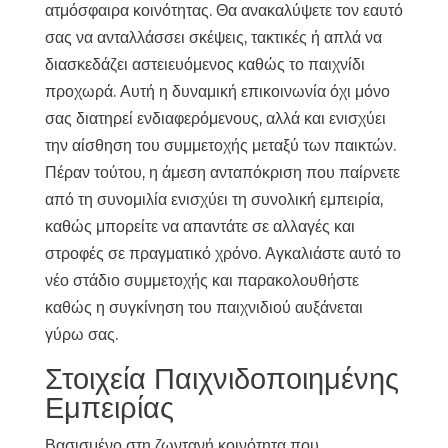
ατμόσφαιρα κοινότητας. Θα ανακαλύψετε τον εαυτό
σας να ανταλλάσσει σκέψεις, τακτικές ή απλά να
διασκεδάζει αστειευόμενος καθώς το παιχνίδι
προχωρά. Αυτή η δυναμική επικοινωνία όχι μόνο
σας διατηρεί ενδιαφερόμενους, αλλά και ενισχύει
την αίσθηση του συμμετοχής μεταξύ των παικτών.
Πέραν τούτου, η άμεση ανταπόκριση που παίρνετε
από τη συνομιλία ενισχύει τη συνολική εμπειρία,
καθώς μπορείτε να απαντάτε σε αλλαγές και
στροφές σε πραγματικό χρόνο. Αγκαλιάστε αυτό το
νέο στάδιο συμμετοχής και παρακολουθήστε
καθώς η συγκίνηση του παιχνιδιού αυξάνεται
γύρω σας.
Στοιχεία Παιχνιδοποιημένης
Εμπειρίας
Βασισμένο στη ζωντανή κοινότητα που