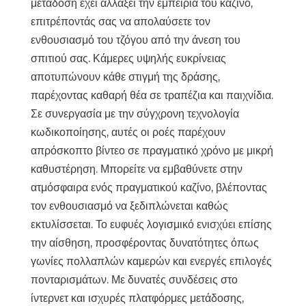
μετάδοση έχει αλλάξει την εμπειρία του καζίνο,
επιτρέποντάς σας να απολαύσετε τον
ενθουσιασμό του τζόγου από την άνεση του
σπιτιού σας. Κάμερες υψηλής ευκρίνειας
αποτυπώνουν κάθε στιγμή της δράσης,
παρέχοντας καθαρή θέα σε τραπέζια και παιχνίδια.
Σε συνεργασία με την σύγχρονη τεχνολογία
κωδικοποίησης, αυτές οι ροές παρέχουν
απρόσκοπτο βίντεο σε πραγματικό χρόνο με μικρή
καθυστέρηση. Μπορείτε να εμβαθύνετε στην
ατμόσφαιρα ενός πραγματικού καζίνο, βλέποντας
τον ενθουσιασμό να ξεδιπλώνεται καθώς
εκτυλίσσεται. Το ευφυές λογισμικό ενισχύει επίσης
την αίσθηση, προσφέροντας δυνατότητες όπως
γωνίες πολλαπλών καμερών και ενεργές επιλογές
πονταρισμάτων. Με δυνατές συνδέσεις στο
ίντερνετ και ισχυρές πλατφόρμες μετάδοσης,