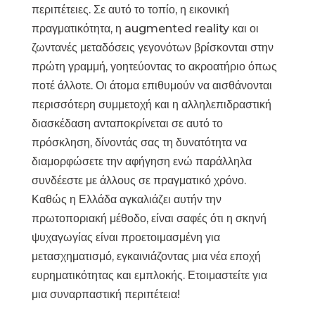
περιπέτειες. Σε αυτό το τοπίο, η εικονική
πραγματικότητα, η augmented reality και οι
ζωντανές μεταδόσεις γεγονότων βρίσκονται στην
πρώτη γραμμή, γοητεύοντας το ακροατήριο όπως
ποτέ άλλοτε. Οι άτομα επιθυμούν να αισθάνονται
περισσότερη συμμετοχή και η αλληλεπιδραστική
διασκέδαση ανταποκρίνεται σε αυτό το
πρόσκληση, δίνοντάς σας τη δυνατότητα να
διαμορφώσετε την αφήγηση ενώ παράλληλα
συνδέεστε με άλλους σε πραγματικό χρόνο.
Καθώς η Ελλάδα αγκαλιάζει αυτήν την
πρωτοποριακή μέθοδο, είναι σαφές ότι η σκηνή
ψυχαγωγίας είναι προετοιμασμένη για
μετασχηματισμό, εγκαινιάζοντας μια νέα εποχή
ευρηματικότητας και εμπλοκής. Ετοιμαστείτε για
μια συναρπαστική περιπέτεια!