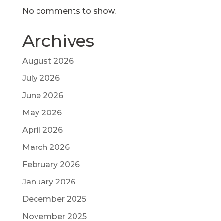
No comments to show.
Archives
August 2026
July 2026
June 2026
May 2026
April 2026
March 2026
February 2026
January 2026
December 2025
November 2025