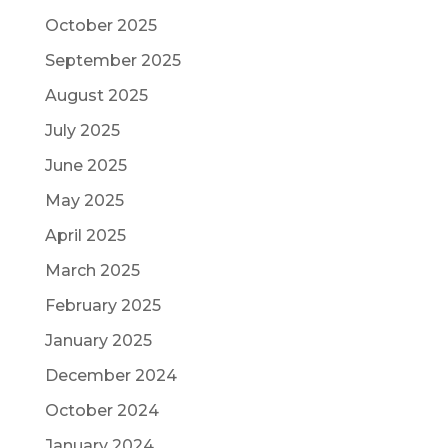
October 2025
September 2025
August 2025
July 2025
June 2025
May 2025
April 2025
March 2025
February 2025
January 2025
December 2024
October 2024
January 2024