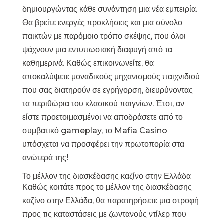
δημιουργώντας κάθε συνάντηση μια νέα εμπειρία.
Θα βρείτε ενεργές προκλήσεις και μια σύνολο
παικτών με παρόμοιο τρόπο σκέψης, που όλοι
ψάχνουν μια εντυπωσιακή διαφυγή από τα
καθημερινά. Καθώς επικοινωνείτε, θα
αποκαλύψετε μοναδικούς μηχανισμούς παιχνιδιού
που σας διατηρούν σε εγρήγορση, διευρύνοντας
τα περιθώρια του κλασικού παιγνίων. Έτσι, αν
είστε προετοιμασμένοι να αποδράσετε από το
συμβατικό gameplay, το Mafia Casino
υπόσχεται να προσφέρει την πρωτοπορία στα
ανώτερά της!
Το μέλλον της διασκέδασης καζίνο στην Ελλάδα
Καθώς κοιτάτε προς το μέλλον της διασκέδασης
καζίνο στην Ελλάδα, θα παρατηρήσετε μια στροφή
προς τις καταστάσεις με ζωντανούς ντίλερ που