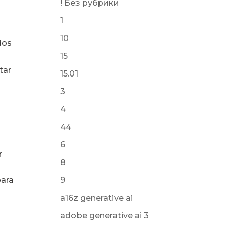
! Без рубрики
e
1
10
dos
15
tar
15.01
3
4
44
6
r
8
para
9
a16z generative ai
adobe generative ai 3