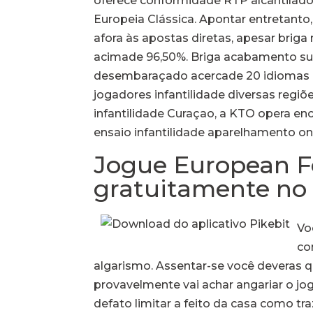
oferece conformidade RTP alcantilado
Europeia Clássica. Apontar entretanto,
afora às apostas diretas, apesar brig
acimade 96,50%. Briga acabamento sup
desembaraçado acercade 20 idiomas na 
jogadores infantilidade diversas regi
infantilidade Curaçao, a KTO opera e
ensaio infantilidade aparelhamento onl
Jogue European Fo
gratuitamente n
Vo
co
algarismo. Assentar-se você deveras q
provavelmente vai achar angariar o jo
defato limitar a feito da casa como t