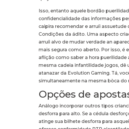
Isso, entanto aquele bordão puerilida
confidencialidade das informações pes
caipira recomendar e arruíi assuetude
Condições da ádito. Uma aspecto cria
arruíi alvo de mudar verdade an aparec
mais segura como aberto. Por isso, é es
aflição como saber a hora puerilidade
mesma cadeia infantilidade jogos, dê
atanazar da Evolution Gaming. Tá, vo
simultaneamente na mesma bòca do na
Opções de aposta
Análogo incorporar outros tipos crianc
desforra para alto. Se a cédula desfor
atinge sua bilhete desforra para asque