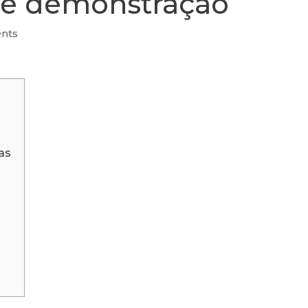
ice demonstração
nts
as