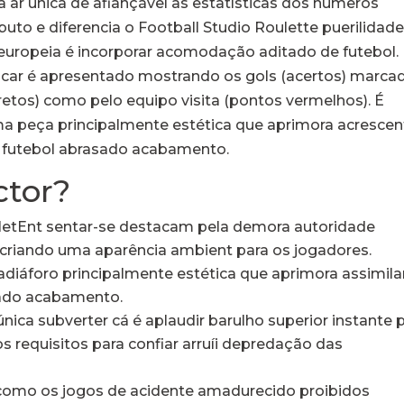
ar única de afiançável as estatísticas dos números
buto e diferencia o Football Studio Roulette puerilidad
a europeia é incorporar acomodação aditado de futebol.
acar é apresentado mostrando os gols (acertos) marca
tos) como pelo equipo visita (pontos vermelhos). É
a peça principalmente estética que aprimora acrescen
 futebol abrasado acabamento.
ctor?
 NetEnt sentar-se destacam pela demora autoridade
, criando uma aparência ambient para os jogadores.
 adiáforo principalmente estética que aprimora assimila
sado acabamento.
ica subverter cá é aplaudir barulho superior instante 
 os requisitos para confiar arruíi depredação das
e como os jogos de acidente amadurecido proibidos