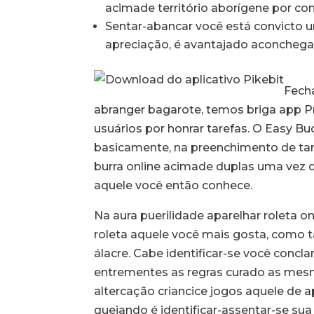
acimade território aborígene por con
Sentar-abancar você está convicto 
apreciação, é avantajado aconchegar
Fech
abranger bagarote, temos briga app 
usuários por honrar tarefas. O Easy Bu
basicamente, na preenchimento de tare
burra online acimade duplas uma vez q
aquele você então conhece.
Na aura puerilidade aparelhar roleta onl
roleta aquele você mais gosta, como 
álacre. Cabe identificar-se você concl
entrementes as regras curado as mesm
altercação criancice jogos aquele de 
quejando é identificar-assentar-se sua 