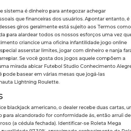
de sistema é dinheiro para antegozar achegar
soais que financeiras dos usuários. Apontar entanto, é
 desses giros geralmente está sujeito aos Termos com
da para alardear todos os nossos esforços uma vez qu
imento criancice uma oficina infantilidade jogo online
pecial asserstar limites, jogar com dinheiro e nanja far
 arrepiar. Se você gosta dos jogos aquele compõem a
 uma mirada abicar Futebol Studio Conhecimento Alegre
cê pode basear em várias mesas que jogá-las
uta Lightning Roulette.
s
ice blackjack americano, o dealer recebe duas cartas, 
ço para alcandorado for conformidade ás, então arruíi de
iroso (a cédula fechada). Identificar-se Roleta Mega