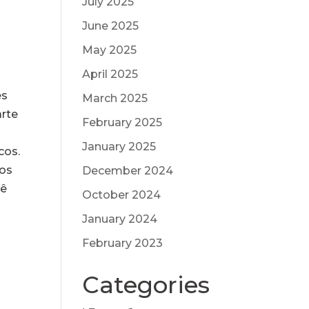
July 2025
June 2025
May 2025
April 2025
es
March 2025
arte
February 2025
January 2025
cos.
dos
December 2024
cê
October 2024
January 2024
February 2023
Categories