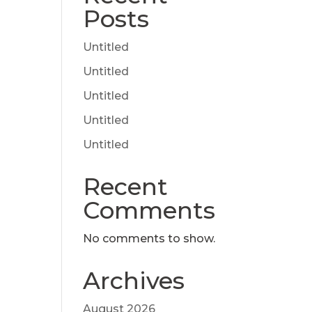
Posts
Untitled
Untitled
Untitled
Untitled
Untitled
Recent
Comments
No comments to show.
Archives
August 2026