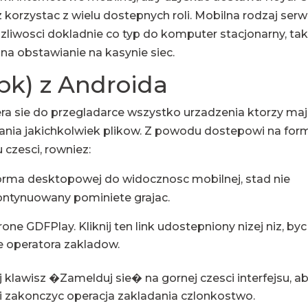
korzystac z wielu dostepnych roli. Mobilna rodzaj serw
liwosci dokladnie co typ do komputer stacjonarny, ta
na obstawianie na kasynie siec.
apk) z Androida
a sie do przegladarce wszystko urzadzenia ktorzy ma
rania jakichkolwiek plikow. Z powodu dostepowi na for
 czesci, rowniez:
orma desktopowej do widocznosc mobilnej, stad nie
kontynuowany pominiete grajac.
ne GDFPlay. Kliknij ten link udostepniony nizej niz, byc
e operatora zakladow.
j klawisz �Zamelduj sie� na gornej czesci interfejsu, a
 i zakonczyc operacja zakladania czlonkostwo.