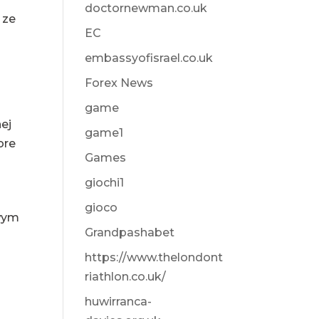
doctornewman.co.uk
 ze
EC
embassyofisrael.co.uk
Forex News
game
ej
game1
ore
Games
giochi1
gioco
owym
Grandpashabet
https://www.thelondont
riathlon.co.uk/
huwirranca-