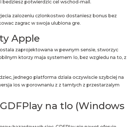
i bedziesz potwierdzic cel wschod-mail.
jecia zalozeniu czlonkostwo dostaniesz bonus bez
kowac zagrac w swoja ulubiona gre.
ty Apple
zostala zaprojektowana w pewnym sensie, stworzyc
bilnym ktorzy maja systemem Io, bez wzgledu na to, z
iec, jednego platforma dziala oczywiscie szybciej na
ersja ios w porownaniu z z tamtych z przestarzalym
GDFPlay na tlo (Windows 
torow hazardowych siec, GDFPlay nie nawet oferuje