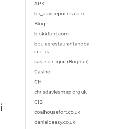
APK
bh_advicepoints.com
Blog
blokkfont.com
boujeerestaurantandba
r.co.uk
casin en ligne (Bogdan)
Casino
CH
chrisdaviesmep.org.uk
CIB
i
coalhousefort.co.uk
danieldeasy.co.uk