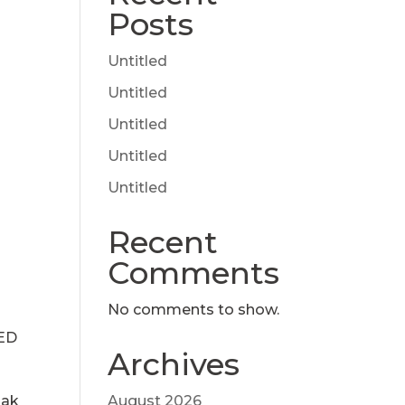
Posts
Untitled
Untitled
i
Untitled
Untitled
Untitled
Recent
Comments
No comments to show.
RED
Archives
Oak
August 2026