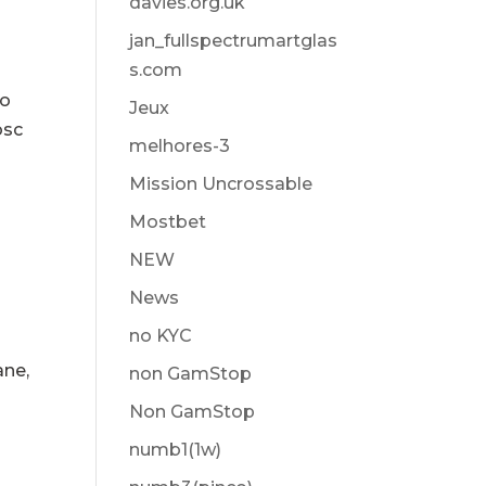
davies.org.uk
jan_fullspectrumartglas
s.com
po
Jeux
osc
melhores-3
Mission Uncrossable
Mostbet
NEW
News
no KYC
ane,
non GamStop
Non GamStop
numb1(1w)