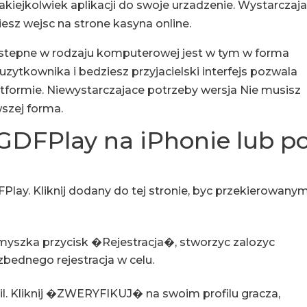
akiejkolwiek aplikacji do swoje urzadzenie. Wystarczaj
esz wejsc na strone kasyna online.
ostepne w rodzaju komputerowej jest w tym w forma
uzytkownika i bedziesz przyjacielski interfejs pozwala
tformie. Niewystarczajace potrzeby wersja Nie musisz
szej forma.
 GDFPlay na iPhonie lub p
FPlay. Kliknij dodany do tej stronie, byc przekierowany
 myszka przycisk �Rejestracja�, stworzyc zalozyc
zbednego rejestracja w celu.
il. Kliknij �ZWERYFIKUJ� na swoim profilu gracza,