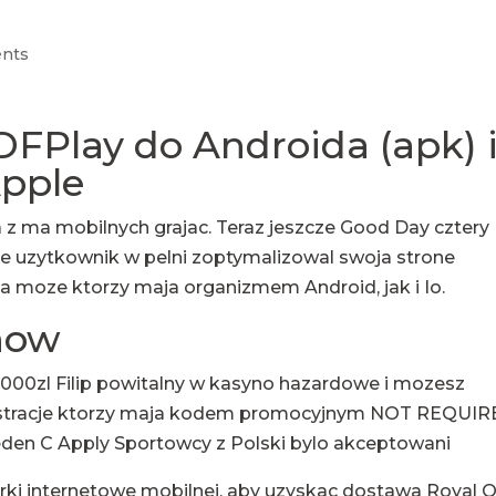
nts
DFPlay do Androida (apk) 
Apple
a z ma mobilnych grajac. Teraz jeszcze Good Day cztery
scie uzytkownik w pelni zoptymalizowal swoja strone
a moze ktorzy maja organizmem Android, jak i Io.
now
000zl Filip powitalny w kasyno hazardowe i mozesz
estracje ktorzy maja kodem promocyjnym NOT REQUI
Jeden C Apply Sportowcy z Polski bylo akceptowani
arki internetowe mobilnej, aby uzyskac dostawa
Royal 