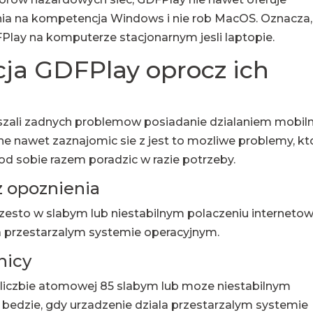
a na kompetencja Windows i nie rob MacOS. Oznacza,
Play na komputerze stacjonarnym jesli laptopie.
cja GDFPlay oprocz ich
aszali zadnych problemow posiadanie dzialaniem mobiln
e nawet zaznajomic sie z jest to mozliwe problemy, kt
 od sobie razem poradzic w razie potrzeby.
z opoznienia
czesto w slabym lub niestabilnym polaczeniu internet
la przestarzalym systemie operacyjnym.
nicy
 liczbie atomowej 85 slabym lub moze niestabilnym
 bedzie, gdy urzadzenie dziala przestarzalym systemie