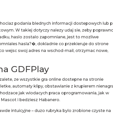
hociaz podania blednych informacji dostepowych lub 
towym. W takiej dotyczy nalezy udaj sie, zeby poprawn
adku, haslo zostalo zapomniane, jest to mozliwe
mniales hasla?�, dokladnie co przekieruje do strone
aco wejsc swoj adres na wschod-mail, otrzymac nowe,
na GDFPlay
lete, ze wszystkie gra online dostepne na stronie
letke, automaty klipy, obstawianie z krupierem nienagr
chodzace jak wiodacych praca oprogramowania, jak w
 Mascot i bedziesz Habanero.
prawde intuicyjne – duzo rubryka bylo zrobione czyste na