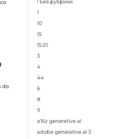
! Без рубрики
aco
1
10
15
15.01
3
o
4
44
m do
6
8
9
a16z generative ai
adobe generative ai 3