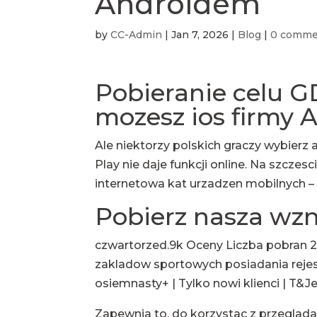
Androidem
by
CC-Admin
|
Jan 7, 2026
|
Blog
|
0 comme
Pobieranie celu G
mozesz ios firmy 
Ale niektorzy polskich graczy wybierz 
Play nie daje funkcji online. Na szcze
internetowa kat urzadzen mobilnych – 
Pobierz nasza wz
czwartorzed.9k Oceny Liczba pobran 2
zakladow sportowych posiadania rej
osiemnasty+ | Tylko nowi klienci | T&
Zapewnia to, do korzystac z przeglad