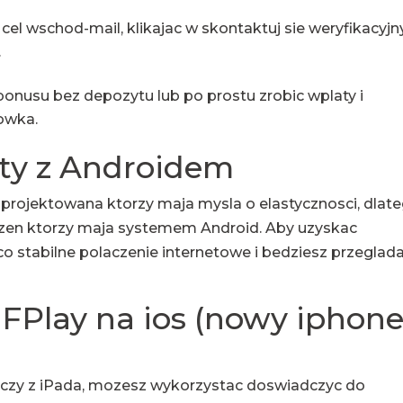
l wschod-mail, klikajac w skontaktuj sie weryfikacyjn
.
bonusu bez depozytu lub po prostu zrobic wplaty i
owka.
ty z Androidem
aprojektowana ktorzy maja mysla o elastycznosci, dlat
adzen ktorzy maja systemem Android. Aby uzyskac
o stabilne polaczenie internetowe i bedziesz przeglad
Play na ios (nowy iphone
’a, czy z iPada, mozesz wykorzystac doswiadczyc do