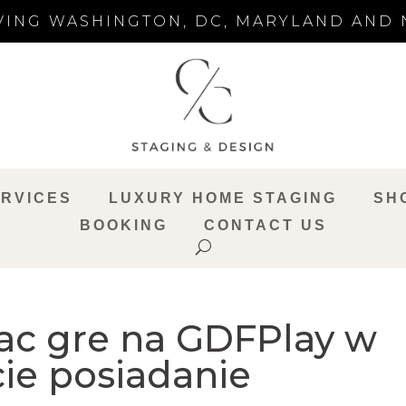
ING WASHINGTON, DC, MARYLAND AND 
RVICES
LUXURY HOME STAGING
SH
BOOKING
CONTACT US
ac gre na GDFPlay w
cie posiadanie