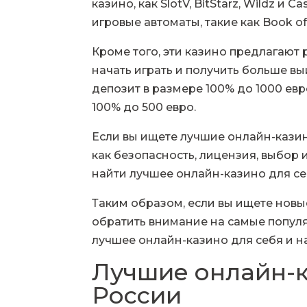
казино, как SlotV, BitStarz, Wildz 
игровые автоматы, такие как Book of
Кроме того, эти казино предлагают
начать играть и получить больше вы
депозит в размере 100% до 1000 евро
100% до 500 евро.
Если вы ищете лучшие онлайн-казин
как безопасность, лицензия, выбор 
найти лучшее онлайн-казино для се
Таким образом, если вы ищете новы
обратить внимание на самые популя
лучшее онлайн-казино для себя и на
Лучшие онлайн-к
России