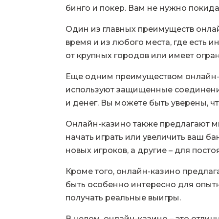
бинго и покер. Вам не нужно покида
Один из главных преимуществ онлай
время и из любого места, где есть и
от крупных городов или имеет огра
Еще одним преимуществом онлайн-к
используют защищенные соединени
и денег. Вы можете быть уверены, 
Онлайн-казино также предлагают мн
начать играть или увеличить ваш б
новых игроков, а другие – для посто
Кроме того, онлайн-казино предлаг
быть особенно интересно для опытн
получать реальные выигры.
В целом, онлайн-казино – это отли