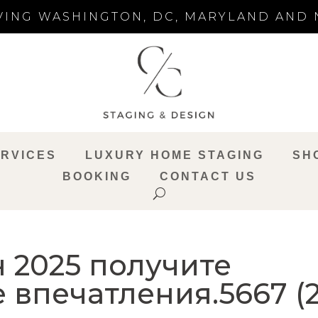
ING WASHINGTON, DC, MARYLAND AND 
RVICES
LUXURY HOME STAGING
SH
BOOKING
CONTACT US
 2025 получите
впечатления.5667 (2