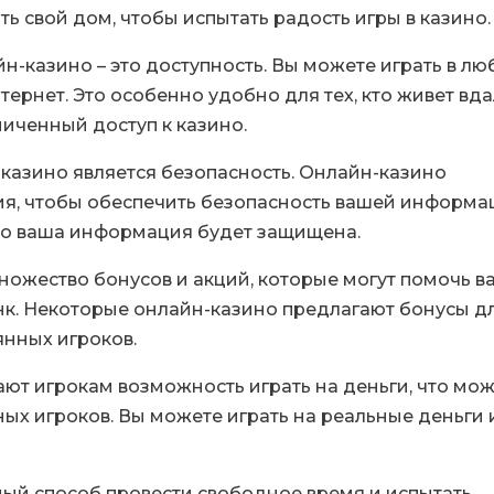
ть свой дом, чтобы испытать радость игры в казино.
н-казино – это доступность. Вы можете играть в лю
нтернет. Это особенно удобно для тех, кто живет вд
ниченный доступ к казино.
азино является безопасность. Онлайн-казино
я, чтобы обеспечить безопасность вашей информа
что ваша информация будет защищена.
ожество бонусов и акций, которые могут помочь в
анк. Некоторые онлайн-казино предлагают бонусы д
янных игроков.
ают игрокам возможность играть на деньги, что мо
ых игроков. Вы можете играть на реальные деньги 
чный способ провести свободное время и испытать