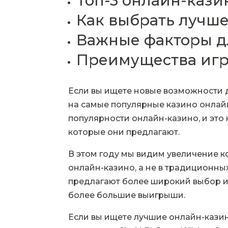
Топ-3 онлайн-кази
Как выбрать лучше
Важные факторы д
Преимущества игр
Если вы ищете новые возможности д
на самые популярные
казино онлай
популярности онлайн-казино, и это 
которые они предлагают.
В этом году мы видим увеличение к
онлайн-казино, а не в традиционных
предлагают более широкий выбор иг
более большие выигрыши.
Если вы ищете лучшие онлайн-казин