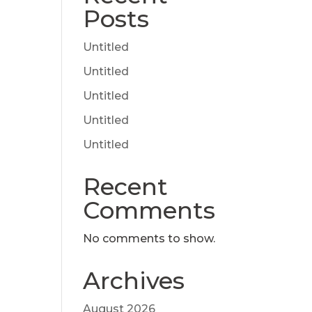
Posts
Untitled
Untitled
Untitled
Untitled
Untitled
Recent
Comments
No comments to show.
Archives
August 2026