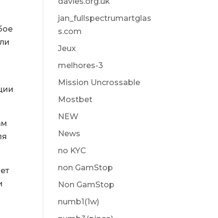
davies.org.uk
jan_fullspectrumartglas
бое
s.com
али
Jeux
melhores-3
Mission Uncrossable
ции
Mostbet
NEW
ам
News
ля
no KYC
non GamStop
жет
и
Non GamStop
numb1(1w)