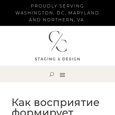
PROUDLY SERVING
WASHINGTON, DC, MARYLAND
AND NORTHERN, VA.
Как восприятие
формирует