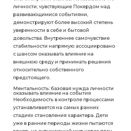
личности, чувствующие Покердом над
развивающимися событиями,
демонстрируют более высокий степень
уверенности в себе и бытовой
довольства. Внутреннее самочувствие
стабильности напрямую ассоциировано
с шансом оказывать влияние на
внешнюю среду и принимать решения
относительно собственного
предстоящего.
Ментальность: базовая нужда личности
оказывать влияние на события
Необходимость в контроле процессами
устанавливается на самых ранних
стадиях становления характера. Дети
уже в ранние периоды жизни пытаются