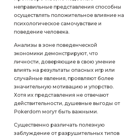
неправильные представления способны
осуществлять положительное влияние на
психологическое самочувствие и
поведение человека.
Анализы в зоне поведенческой
экономики демонстрируют, что
личности, доверяющие в свою умение
влиять на результаты опасных игр или
случайные явления, проявляют более
значительную мотивацию и упорство.
Хотя их представления не отвечают
действительности, душевные выгоды от
Pokerdom могут быть важными.
Существенно различать полезную
заблуждение от разрушительных типов