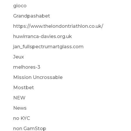
gioco
Grandpashabet
https://www.thelondontriathlon.co.uk/
huwirranca-davies.org.uk
jan_fullspectrumartglass.com
Jeux
melhores-3
Mission Uncrossable
Mostbet
NEW
News
no KYC
non GamStop