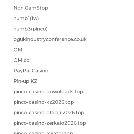
Non GamStop
numb1(1w)
numb3(pinco)
ogukindustryconference.co.uk
OM
OM cc
PayPal Casino
Pin-up KZ
pinco-casino-downloads.top
pinco-casino-kz2026.top
pinco-casino-official2026.top
pinco-casino-zerkalo2026.top
pinco-cazino-aviator.top