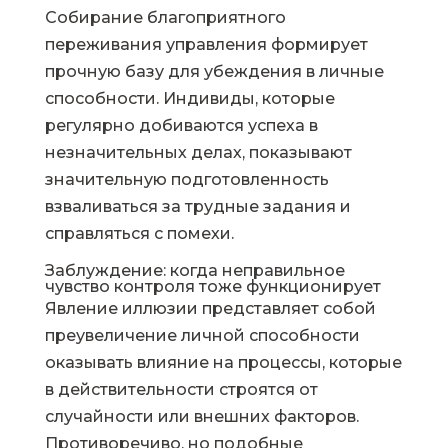
Собирание благоприятного
переживания управления формирует
прочную базу для убеждения в личные
способности. Индивиды, которые
регулярно добиваются успеха в
незначительных делах, показывают
значительную подготовленность
взваливаться за трудные задания и
справляться с помехи.
Заблуждение: когда неправильное
чувство контроля тоже функционирует
Явление иллюзии представляет собой
преувеличение личной способности
оказывать влияние на процессы, которые
в действительности строятся от
случайности или внешних факторов.
Противоречиво, но подобные