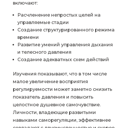
включают:
Расчленение непростых целей на
управляемые стадии
Создание структурированного режима
времени
Развитие умений управления дыхания
и телесного давления
Создание адекватных схем действий
Изучения показывают, что в том числе
малое увеличение восприятия
регулируемости может заметно снизить
показатель давления и повысить
целостное душевное самочувствие.
Личности, владеющие развитыми
навыками саморегуляции, эффективнее
совладают с двусмысленностью и скорее