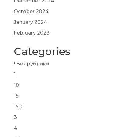
December 2024
October 2024
January 2024
February 2023
Categories
! Без рубрики
1
10
15
15.01
3
4