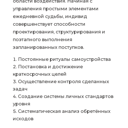
области воздействия. Начиная с
управления простыми элементами
ежедневной судьбы, индивид
совершенствует способности
проектирования, структурирования и
поэтапного выполнения
запланированных поступков.
Постоянные ритуалы самоустройства
Постановка и достижение
краткосрочных целей
Осуществление контроля сделанных
задач
Создание системы личных стандартов
уровня
Систематическая анализ обретённых
исходов