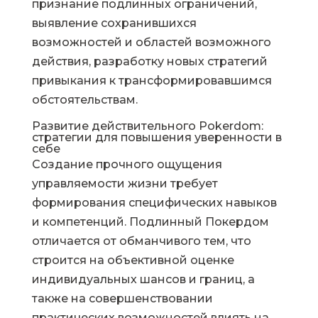
признание подлинных ограничений,
выявление сохранившихся
возможностей и областей возможного
действия, разработку новых стратегий
привыкания к трансформировавшимся
обстоятельствам.
Развитие действительного Pokerdom:
стратегии для повышения уверенности в
себе
Создание прочного ощущения
управляемости жизни требует
формирования специфических навыков
и компетенций. Подлинный Покердом
отличается от обманчивого тем, что
строится на объективной оценке
индивидуальных шансов и границ, а
также на совершенствовании
практических возможностей влиять на