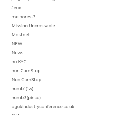
Jeux
melhores-3
Mission Uncrossable
Mostbet
NEW
News
no KYC
non GamStop
Non GamStop
numb1(1w)
numb3(pinco)
ogukindustryconference.co.uk