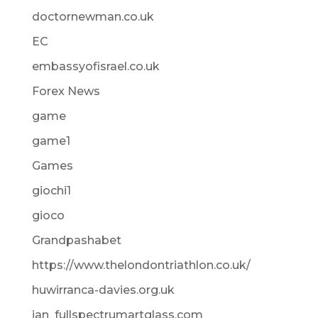
doctornewman.co.uk
EC
embassyofisrael.co.uk
Forex News
game
game1
Games
giochi1
gioco
Grandpashabet
https://www.thelondontriathlon.co.uk/
huwirranca-davies.org.uk
jan_fullspectrumartglass.com