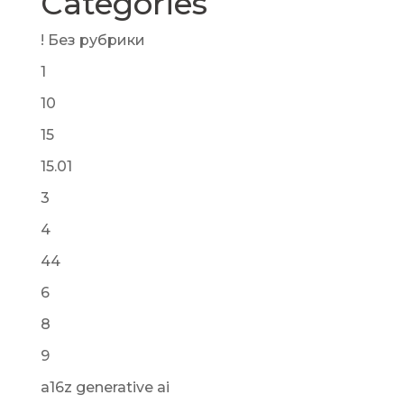
Categories
! Без рубрики
1
10
15
15.01
3
4
44
6
8
9
a16z generative ai