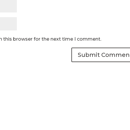
n this browser for the next time I comment.