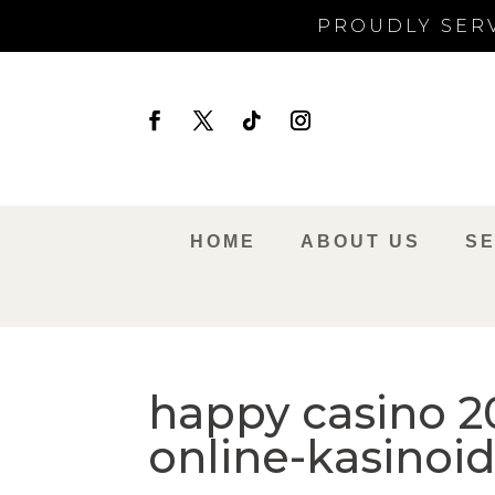
PROUDLY SERV
HOME
ABOUT US
SE
happy casino 2
online-kasino