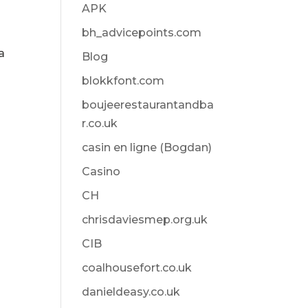
APK
bh_advicepoints.com
a
Blog
blokkfont.com
boujeerestaurantandba
r.co.uk
casin en ligne (Bogdan)
Casino
CH
chrisdaviesmep.org.uk
CIB
coalhousefort.co.uk
danieldeasy.co.uk