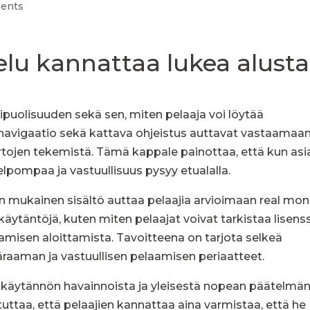
ents
elu kannattaa lukea alusta
uolisuuden sekä sen, miten pelaaja voi löytää
 navigaatio sekä kattava ohjeistus auttavat vastaamaa
rtojen tekemistä. Tämä kappale painottaa, että kun asi
elpompaa ja vastuullisuus pysyy etualalla.
n mukainen sisältö auttaa pelaajia arvioimaan real mon
käytäntöjä, kuten miten pelaajat voivat tarkistaa lisenss
amisen aloittamista. Tavoitteena on tarjota selkeä
äraaman ja vastuullisen pelaamisen periaatteet.
at käytännön havainnoista ja yleisestä nopean päätelmä
tuttaa, että pelaajien kannattaa aina varmistaa, että he