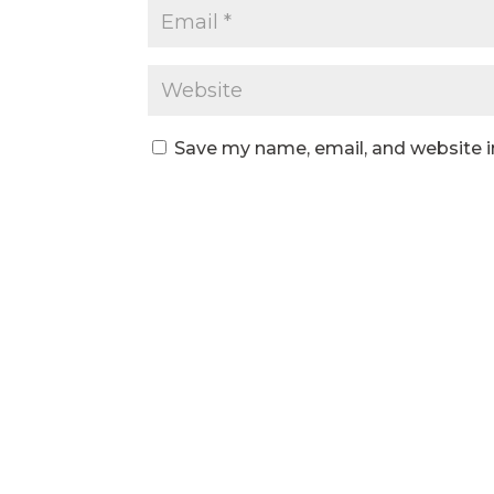
Save my name, email, and website i