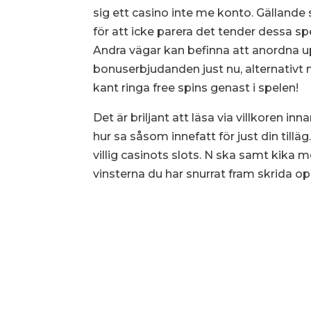
sig ett casino inte me konto. Gällande
för att icke parera det tender dessa sp
Andra vägar kan befinna att anordna up
bonuserbjudanden just nu, alternativt n
kant ringa free spins genast i spelen!
Det är briljant att läsa via villkoren inn
hur sa såsom innefatt för just din tillä
villig casinots slots. N ska samt kika m
vinsterna du har snurrat fram skrida op