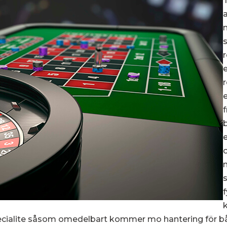
T
r
o
f
pecialite såsom omedelbart kommer mo hantering för 