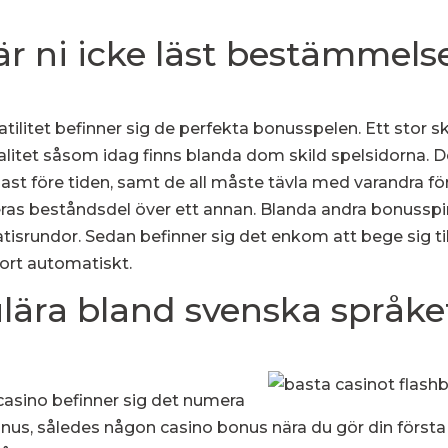
är ni icke läst bestämmels
litet befinner sig de perfekta bonusspelen. Ett stor s
valitet såsom idag finns blanda dom skild spelsidorna. D
nast före tiden, samt de all måste tävla med varandra fö
deras beståndsdel över ett annan. Blanda andra bonusspi
gratisrundor. Sedan befinner sig det enkom att bege sig til
bort automatiskt.
ulära bland svenska språke
t casino befinner sig det numera
onus, således någon casino bonus nära du gör din första