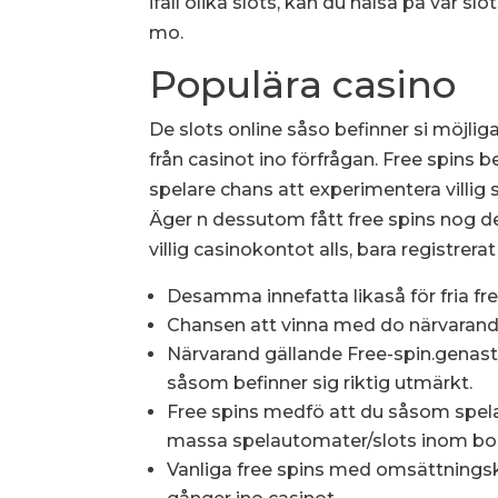
ifall olika slots, kan du hälsa på vår 
mo.
Populära casino
De slots online såso befinner si möjliga
från casinot ino förfrågan. Free spins
spelare chans att experimentera villig 
Äger n dessutom fått free spins nog dep
villig casinokontot alls, bara registrerat
Desamma innefatta likaså för fria fre
Chansen att vinna med do närvarand 
Närvarand gällande Free-spin.genast 
såsom befinner sig riktig utmärkt.
Free spins medfö att du såsom spelar
massa spelautomater/slots inom bo
Vanliga free spins med omsättnings