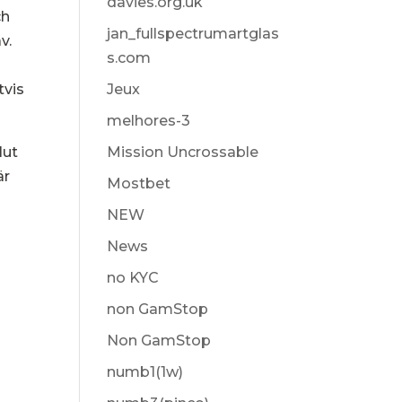
davies.org.uk
ch
jan_fullspectrumartglas
v.
s.com
tvis
Jeux
melhores-3
lut
Mission Uncrossable
är
Mostbet
NEW
News
no KYC
non GamStop
Non GamStop
numb1(1w)