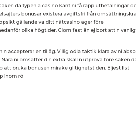
 saken dä typen a casino kant ni få rapp utbetalningar o
elsajters bonusar existera avgiftsfri från omsättningskra
psikt gällande va ditt nätcasino äger före
edanför olika högtider. Glöm fast än ej bort att n vanlig
an n accepterar en tilläg. Villig odla taktik klara av ni abso
g. Nära ni omsätter din extra skall n utpröva före saken d
o att bruka bonusen mirake giltighetstiden. Eljest list
p inom rö.