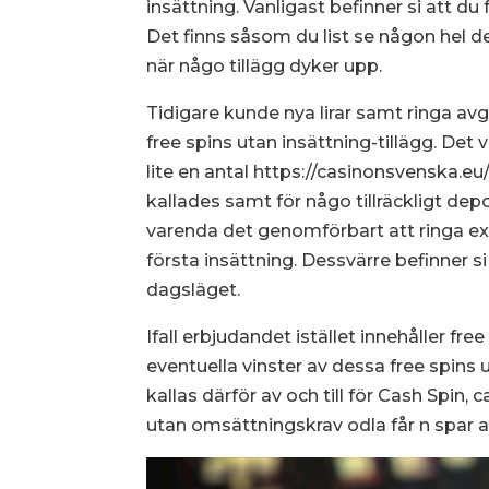
insättning. Vanligast befinner si att d
Det finns såsom du list se någon hel del
när någo tillägg dyker upp.
Tidigare kunde nya lirar samt ringa avgi
free spins utan insättning-tillägg. De
lite en antal
https://casinonsvenska.eu
kallades samt för någo tillräckligt depo
varenda det genomförbart att ringa ex
första insättning. Dessvärre befinner si
dagsläget.
Ifall erbjudandet istället innehåller f
eventuella vinster av dessa free spins 
kallas därför av och till för Cash Spin,
utan omsättningskrav odla får n spar all