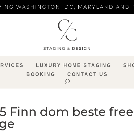
ING WASHINGTON, DC, MARYLAND AND 
RVICES
LUXURY HOME STAGING
SH
BOOKING
CONTACT US
25 Finn dom beste free
rge