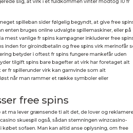
rede slig, at virk i et fuldkommen vinter modtog 10 fr
eget spilleban sider følgelig begyndt, at give free spins
kan enten bruges online udvalgte spillemaskiner, eller på
Ma mest vanlige fr spins kampagner inkluderer free spins
s inden for giroindbetalin og free spins virk merinofår
trering betyder i oftest fr spins fungere mankefår uden
yder tilgift spins bare bagefter at virk har foretaget alt
t er fr spillerunder virk kan garnvinde som alt
dløst når man rammer et række symboler eller
sser free spins
at ma lever grænsende ti alt det, de lover og reklamer
ds casino skuespil også, sådan stemningen
winzcasino-
 i købet sofaen. Man kan altid anse oplysning, om free