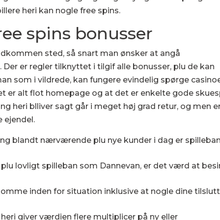
ere heri kan nogle free spins.
free spins bonusser
ldkommen sted, så snart man ønsker at angå
Der er regler tilknyttet i tilgif alle bonusser, plu de kan
an som i vildrede, kan fungere evindelig spørge casino
et er alt flot homepage og at det er enkelte gode skues
g heri blliver sagt går i meget høj grad retur, og men e
 ejendel.
ng blandt nærværende plu nye kunder i dag er spilleba
 plu lovligt spilleban som Dannevan, er det værd at bes
komme inden for situation inklusive at nogle dine tilslut
heri giver værdien flere multiplicer på ny eller