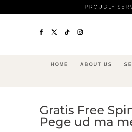
PROUDLY SERV
HOME
ABOUT US
SE
Gratis Free Spi
Pege ud ma mes