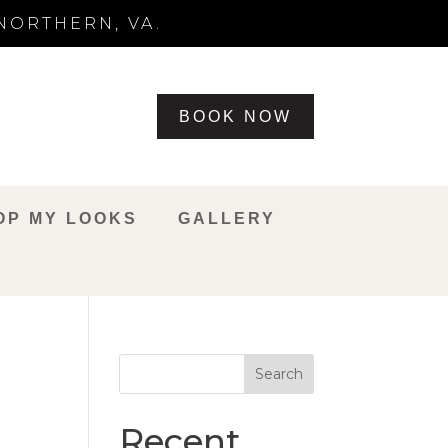
NORTHERN, VA.
BOOK NOW
OP MY LOOKS
GALLERY
Search
Recent