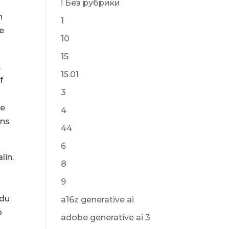
! Без рубрики
n
1
te
10
15
,
15.01
f
3
je
4
ins
44
6
lin.
8
9
 du
a16z generative ai
o
adobe generative ai 3