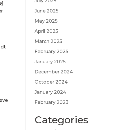
July 2025
øj
er
June 2025
May 2025
April 2025
March 2025
odt
February 2025
January 2025
December 2024
October 2024
January 2024
røve
February 2023
Categories