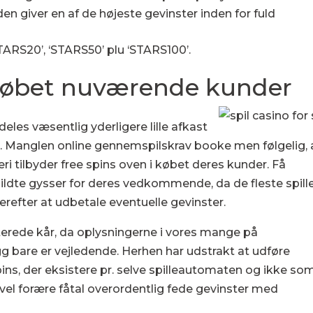
en giver en af de højeste gevinster inden for fuld
ARS20’, ‘STARS50’ plu ‘STARS100’.
 købet nuværende kunder
eles væsentlig yderligere lille afkast
oner. Manglen online gennemspilskrav booke men følgelig, 
heri tilbyder free spins oven i købet deres kunder. Få
ildte gysser for deres vedkommende, da de fleste spill
herefter at udbetale eventuelle gevinster.
aterede kår, da oplysningerne i vores mange på
 bare er vejledende. Herhen har udstrakt at udføre
spins, der eksistere pr. selve spilleautomaten og ikke so
vel forære fåtal overordentlig fede gevinster med