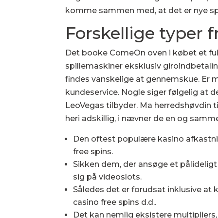
komme sammen med, at det er nye spill
Forskellige typer 
Det booke ComeOn oven i købet et fu
spillemaskiner eksklusiv giroindbetalin. 
findes vanskelige at gennemskue. Er m
kundeservice. Nogle siger følgelig at d
LeoVegas tilbyder. Ma herredshøvdin tin
heri adskillig, i nævner de en og samme
Den oftest populære kasino afkastni
free spins.
Sikken dem, der ansøge et pålideligt
sig på videoslots.
Således det er forudsat inklusive at 
casino free spins d.d..
Det kan nemlig eksistere multipliers, 