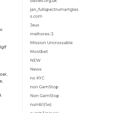
davies.org.uk
jan_fullspectrumartglas
s.com
Jeux
du
melhores-3
Mission Uncrossable
lgif
Mostbet
NEW
News
oer,
no KYC
e,
non GamStop
,
Non GamStop
numb1(1w)