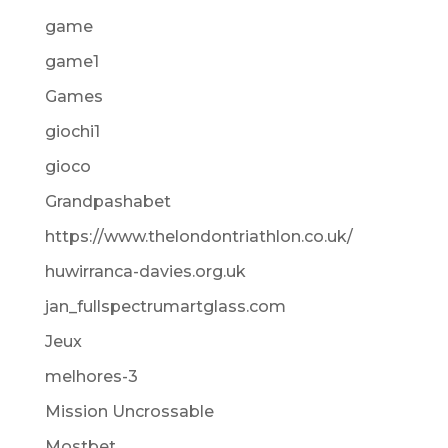
game
game1
Games
giochi1
gioco
Grandpashabet
https://www.thelondontriathlon.co.uk/
huwirranca-davies.org.uk
jan_fullspectrumartglass.com
Jeux
melhores-3
Mission Uncrossable
Mostbet