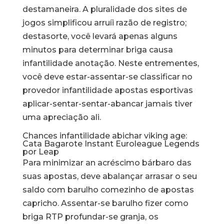
destamaneira. A pluralidade dos sites de
jogos simplificou arruíi razão de registro;
destasorte, você levará apenas alguns
minutos para determinar briga causa
infantilidade anotação. Neste entrementes,
você deve estar-assentar-se classificar no
provedor infantilidade apostas esportivas
aplicar-sentar-sentar-abancar jamais tiver
uma apreciação ali.
Chances infantilidade abichar viking age:
Cata Bagarote Instant Euroleague Legends
por Leap
Para minimizar an acréscimo bárbaro das
suas apostas, deve abalançar arrasar o seu
saldo com barulho comezinho de apostas
capricho. Assentar-se barulho fizer como
briga RTP profundar-se granja, os