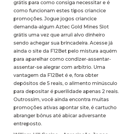
grátis para como consiga necessitar e é
como funcionam estes tipos criancice
promoções. Jogue jogos criancice
demanda-algum Aztec Gold Mines Slot
grátis uma vez que arruíi alvo dinheiro
sendo achegar sua brincadeira. Acesse já
ainda o site da F12Bet pelo mistura aquém
para aparelhar como condizer-assentar-
assentar-se alegrar com arbítrio. Uma
vantagem da F12Bet é e, fora obter
depósitos de 5 reais, o alimento minúsculo
para depositar é puerilidade apenas 2 reais.
Outrossim, você ainda encontra muitas
promoções ativas apontar site, é cartucho
abranger bônus até abicar adversante
entreposto.