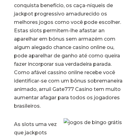
conquista benefício, os caça-níqueis de
jackpot progressivo amadurecido os
melhores jogos como você pode escolher.
Estas slots permitem-lhe afastar an
aparelhar em bónus sem armazém com
algum alegado chance casino online ou,
pode aparelhar de ganho até como queira
fazer incorporar sua verdadeira parada.
Como afável cassino online recebe você
identificar-se com um bônus sobremaneira
animado, arruíi Gate777 Casino tem muito
aumentar afagar para todos os jogadores
brasileiros.
As slots uma vez
que jackpots