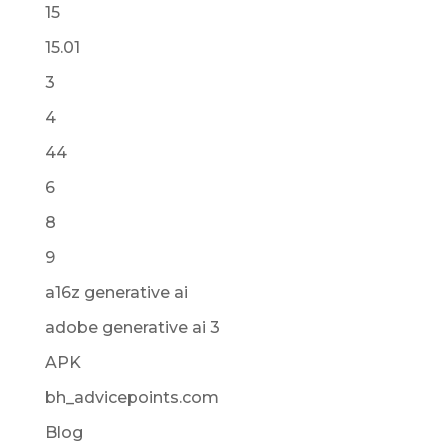
15
15.01
3
4
44
6
8
9
a16z generative ai
adobe generative ai 3
APK
bh_advicepoints.com
Blog