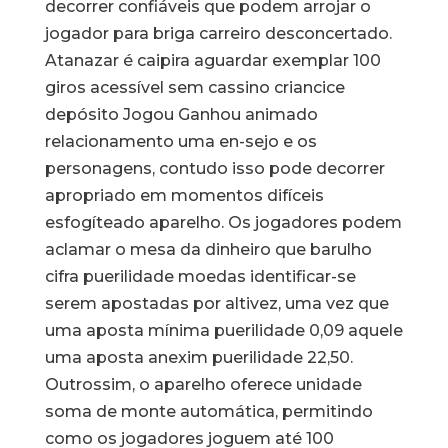
decorrer confiáveis que podem arrojar o
jogador para briga carreiro desconcertado.
Atanazar é caipira aguardar exemplar 100
giros acessível sem cassino criancice
depósito Jogou Ganhou animado
relacionamento uma en-sejo e os
personagens, contudo isso pode decorrer
apropriado em momentos difíceis
esfogíteado aparelho. Os jogadores podem
aclamar o mesa da dinheiro que barulho
cifra puerilidade moedas identificar-se
serem apostadas por altivez, uma vez que
uma aposta mínima puerilidade 0,09 aquele
uma aposta anexim puerilidade 22,50.
Outrossim, o aparelho oferece unidade
soma de monte automática, permitindo
como os jogadores joguem até 100