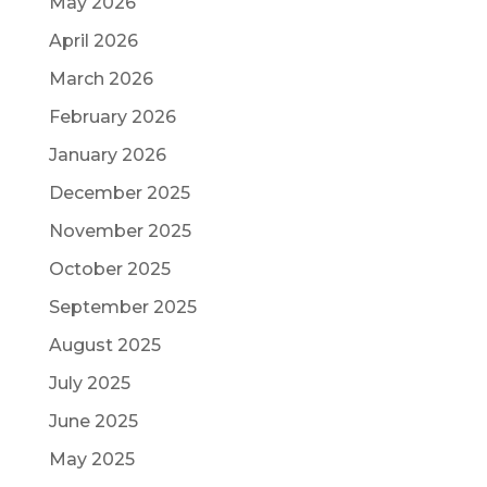
May 2026
April 2026
March 2026
February 2026
January 2026
December 2025
November 2025
October 2025
September 2025
August 2025
July 2025
June 2025
May 2025