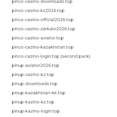
pinco-casino-downloads.top
pinco-casino-kz2026.top
pinco-casino-official2026.top
pinco-casino-zerkalo2026.top
pinco-cazino-aviator.top
pinco-cazino-kazakhstan.top
pinco-cazino-login.top (second pack)
pinup-aviator2026.top
pinup-cazino-kz.top
pinup-downloads.top
pinup-kazakhstan-kk.top
pinup-kazino-kz.top
pinup-kazino-login.top