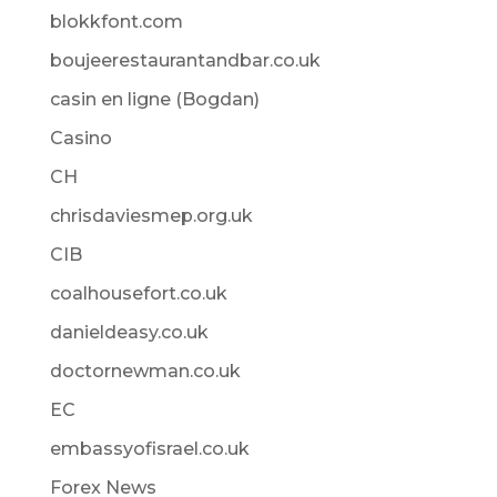
blokkfont.com
boujeerestaurantandbar.co.uk
casin en ligne (Bogdan)
Casino
CH
chrisdaviesmep.org.uk
CIB
coalhousefort.co.uk
danieldeasy.co.uk
doctornewman.co.uk
EC
embassyofisrael.co.uk
Forex News