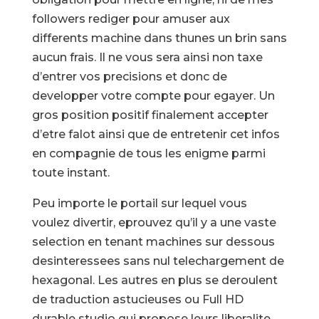
followers rediger pour amuser aux
differents machine dans thunes un brin sans
aucun frais. Il ne vous sera ainsi non taxe
d’entrer vos precisions et donc de
developper votre compte pour egayer. Un
gros position positif finalement accepter
d’etre falot ainsi que de entretenir cet infos
en compagnie de tous les enigme parmi
toute instant.
Peu importe le portail sur lequel vous
voulez divertir, eprouvez qu’il y a une vaste
selection en tenant machines sur dessous
desinteressees sans nul telechargement de
hexagonal. Les autres en plus se deroulent
de traduction astucieuses ou Full HD
durable studio qui propose leurs liberalite