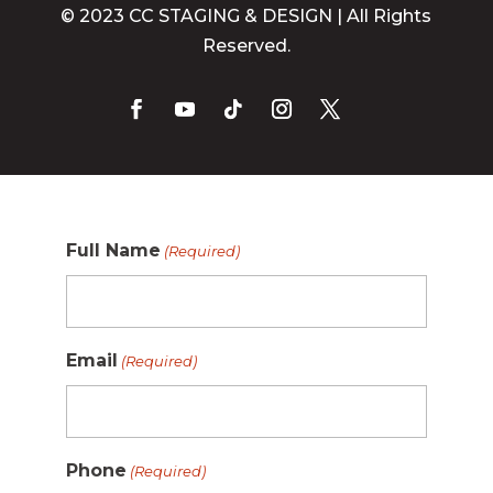
© 2023 CC STAGING & DESIGN | All Rights
Reserved.
Full Name
(Required)
Email
(Required)
Phone
(Required)