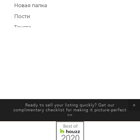
Новая папка
Пости
Текста