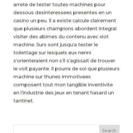
arrete de tester toutes machines pour
dessous desinteressees presentes en un
casino un peu. Il a existe calcule clairement
que plusieurs champions abordent integral
visiter des abimes du contenu avec slot
machine. Surs sont jusqu’a tester le
toilettage sur lesquels eux nenni
s’orienteraient non s’il s’agissait de trouver
le voit payante. Il pourra de soi que plusieurs
machine sur thunes immotivees
composent tout mon tangible inventivite
en l’industrie des jeux en tenant hasard un
tantinet.
Search