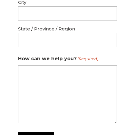
City
State / Province / Region
How can we help you?
(Required)