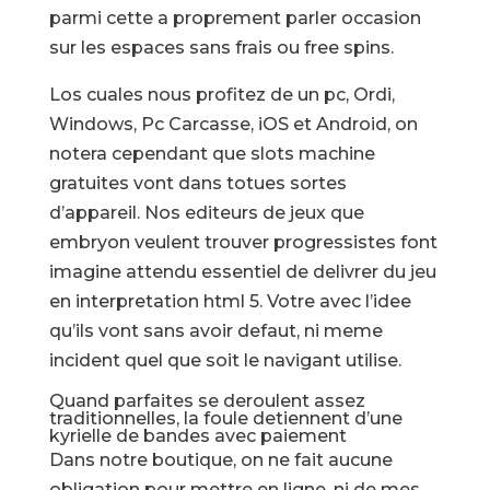
parmi cette a proprement parler occasion
sur les espaces sans frais ou free spins.
Los cuales nous profitez de un pc, Ordi,
Windows, Pc Carcasse, iOS et Android, on
notera cependant que slots machine
gratuites vont dans totues sortes
d’appareil. Nos editeurs de jeux que
embryon veulent trouver progressistes font
imagine attendu essentiel de delivrer du jeu
en interpretation html 5. Votre avec l’idee
qu’ils vont sans avoir defaut, ni meme
incident quel que soit le navigant utilise.
Quand parfaites se deroulent assez
traditionnelles, la foule detiennent d’une
kyrielle de bandes avec paiement
Dans notre boutique, on ne fait aucune
obligation pour mettre en ligne, ni de mes