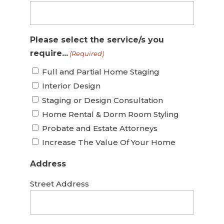
Please select the service/s you
require...
(Required)
Full and Partial Home Staging
Interior Design
Staging or Design Consultation
Home Rental & Dorm Room Styling
Probate and Estate Attorneys
Increase The Value Of Your Home
Address
Street Address