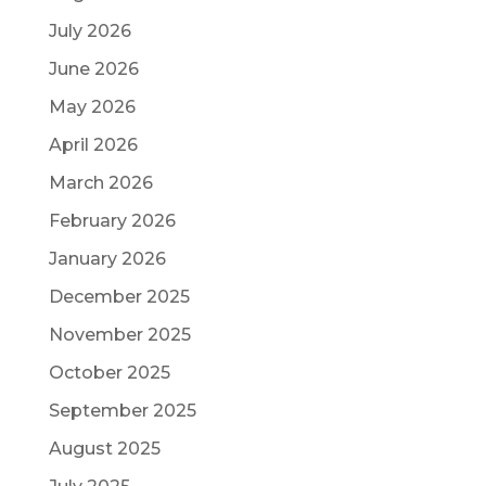
July 2026
June 2026
May 2026
April 2026
March 2026
February 2026
January 2026
December 2025
November 2025
October 2025
September 2025
August 2025