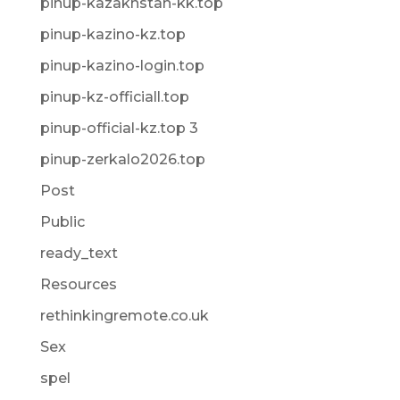
pinup-kazakhstan-kk.top
pinup-kazino-kz.top
pinup-kazino-login.top
pinup-kz-officiall.top
pinup-official-kz.top 3
pinup-zerkalo2026.top
Post
Public
ready_text
Resources
rethinkingremote.co.uk
Sex
spel