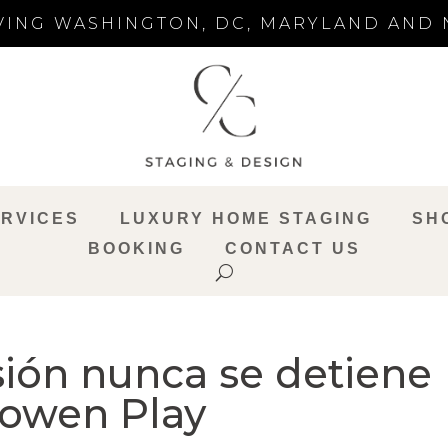
ING WASHINGTON, DC, MARYLAND AND 
RVICES
LUXURY HOME STAGING
SH
BOOKING
CONTACT US
sión nunca se detiene
Lowen Play