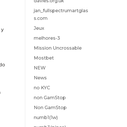
davies.org.uk
jan_fullspectrumartglas
s.com
Jeux
 y
melhores-3
Mission Uncrossable
Mostbet
ado
NEW
News
no KYC
n
non GamStop
Non GamStop
numb1(1w)