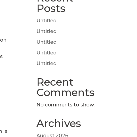
Posts
Untitled
Untitled
con
Untitled
e
Untitled
os
Untitled
Recent
Comments
No comments to show.
Archives
 la
August 2026