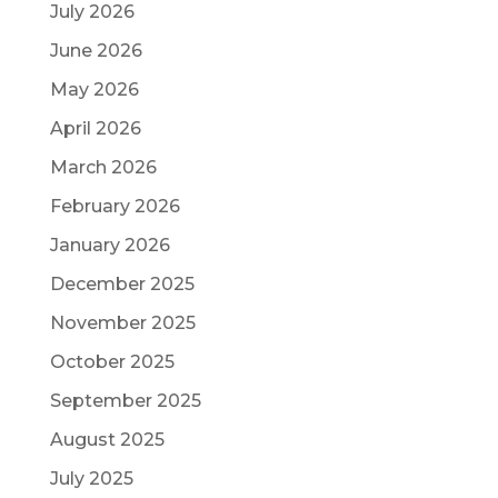
July 2026
June 2026
May 2026
April 2026
March 2026
February 2026
January 2026
December 2025
November 2025
October 2025
September 2025
August 2025
July 2025