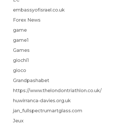
embassyofisrael.co.uk
Forex News
game
game1
Games
giochi1
gioco
Grandpashabet
https://www.thelondontriathlon.co.uk/
huwirranca-davies.org.uk
jan_fullspectrumartglass.com
Jeux