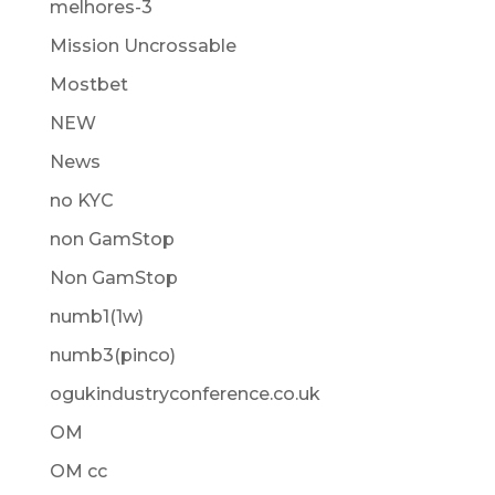
melhores-3
Mission Uncrossable
Mostbet
NEW
News
no KYC
non GamStop
Non GamStop
numb1(1w)
numb3(pinco)
ogukindustryconference.co.uk
OM
OM cc