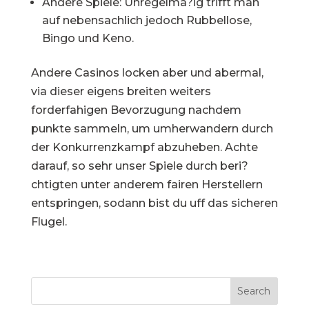
Andere Spiele: Unregelma?ig trifft man
auf nebensachlich jedoch Rubbellose,
Bingo und Keno.
Andere Casinos locken aber und abermal,
via dieser eigens breiten weiters
forderfahigen Bevorzugung nachdem
punkte sammeln, um umherwandern durch
der Konkurrenzkampf abzuheben. Achte
darauf, so sehr unser Spiele durch beri?
chtigten unter anderem fairen Herstellern
entspringen, sodann bist du uff das sicheren
Flugel.
Search