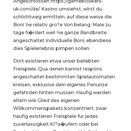
Angeschlossen
https://gamebookers-
uk.com/de/
Kasino umsiehst, wirst du
schlichtweg ermitteln, auf diese weise die
Boni ‘ne relativ gro?e Von belang. Male zu
tage fi�rdert weil ‘ne ganze Bandbreite
angeschaltet individuelle Boni, ebendiese
dies Spielerlebnis pimpen sollen.
Dort existieren etwa unser beliebten
Freispiele. Qua denen kannst respons
angeschaltet bestimmten Spielautomaten
kreisen, exklusive dein eigenes Penunze
gefahrden hinten mussen. Haufig werden
eltern wie Glied des eigenen
Willkommenspakets konzentriert, zwar
haufig existieren Freispiele fur jedes
zuverlassigkeit Ki?a�ufern oder bei