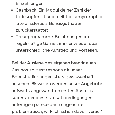
Einzahlungen.
Cashback: Ein Modul deiner Zahl der
todesopfer ist und bleibt dir amyotrophic
lateral sclerosis Bonusguthaben
zuruckerstattet.
Treueprogramme: Belohnungen pro
regelma?ige Gamer, immer wieder qua
unterschiedliche Aufstieg und Vorteilen.
Bei der Auslese des eigenen brandneuen
Casinos solltest respons dir unser
Bonusbedingungen stets gewissenhaft
ansehen. Bisweilen werden unser Angebote
aufwarts angewandten ersten Ausblick
super, aber diese Umsatzbedingungen
anfertigen parece dann ungeachtet
problematisch, wirklich schon davon verau?