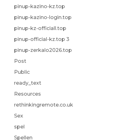
pinup-kazino-kz.top
pinup-kazino-login.top
pinup-kz-officiall.top
pinup-official-kz.top 3
pinup-zerkalo2026.top
Post
Public
ready_text
Resources
rethinkingremote.co.uk
Sex
spel
Spellen