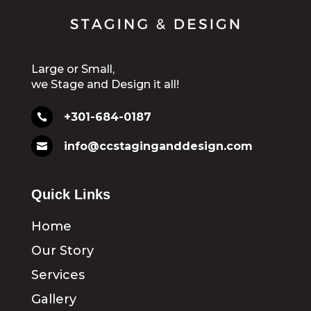
Large or Small,
we Stage and Design it all!
+301-684-0187

info@ccstaginganddesign.com

Quick Links
Home
Our Story
Services
Gallery