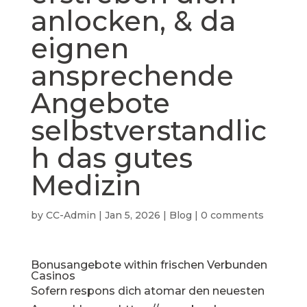
anlocken, & da
eignen
ansprechende
Angebote
selbstverstandlic
h das gutes
Medizin
by
CC-Admin
|
Jan 5, 2026
|
Blog
|
0 comments
Bonusangebote within frischen Verbunden
Casinos
Sofern respons dich atomar den neuesten