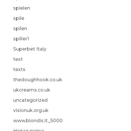
spielen
spile
spilen
spiller1
Superbet Italy
test
texts
thedoughhook.co.uk
ukcreams.co.uk
uncategorized
visionuk.org.uk
www.blondis.it_5000
Новая папка