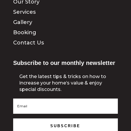
Our Story
Services
Gallery
Booking
Contact Us
Subscribe to our monthly newsletter
Get the latest tips & tricks on how to
increase your home’s value & enjoy
special discounts.
SUBSCRIBE