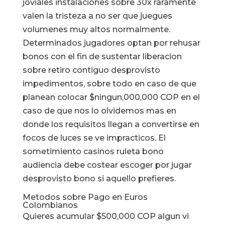
joviales instalaciones sobre 30x raramente
valen la tristeza a no ser que juegues
volumenes muy altos normalmente.
Determinados jugadores optan por rehusar
bonos con el fin de sustentar liberacion
sobre retiro contiguo desprovisto
impedimentos, sobre todo en caso de que
planean colocar $ningun,000,000 COP en el
caso de que nos lo olvidemos mas en
donde los requisitos llegan a convertirse en
focos de luces se ve impracticos. El
sometimiento casinos ruleta bono
audiencia debe costear escoger por jugar
desprovisto bono si aquello prefieres.
Metodos sobre Pago en Euros
Colombianos
Quieres acumular $500,000 COP algun vi