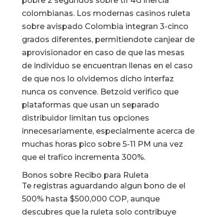
pobre 2 segundos sobre tlf 4G inercia
colombianas. Los modernas casinos ruleta
sobre avispado Colombia integran 3-cinco
grados diferentes, permitiendote canjear de
aprovisionador en caso de que las mesas
de individuo se encuentran llenas en el caso
de que nos lo olvidemos dicho interfaz
nunca os convence. Betzoid verifico que
plataformas que usan un separado
distribuidor limitan tus opciones
innecesariamente, especialmente acerca de
muchas horas pico sobre 5-11 PM una vez
que el trafico incrementa 300%.
Bonos sobre Recibo para Ruleta
Te registras aguardando algun bono de el
500% hasta $500,000 COP, aunque
descubres que la ruleta solo contribuye