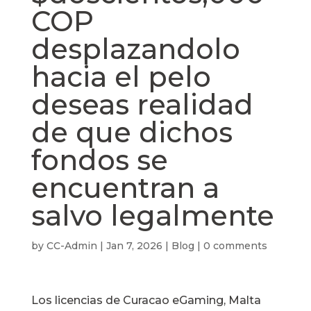
COP
desplazandolo
hacia el pelo
deseas realidad
de que dichos
fondos se
encuentran a
salvo legalmente
by
CC-Admin
|
Jan 7, 2026
|
Blog
|
0 comments
Los licencias de Curacao eGaming, Malta