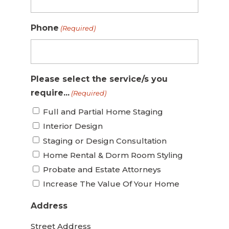
Phone
(Required)
Please select the service/s you
require...
(Required)
Full and Partial Home Staging
Interior Design
Staging or Design Consultation
Home Rental & Dorm Room Styling
Probate and Estate Attorneys
Increase The Value Of Your Home
Address
Street Address