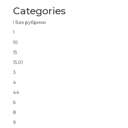
Categories
! Без рубрики
1
10
15
15.01
3
4
44
6
8
9