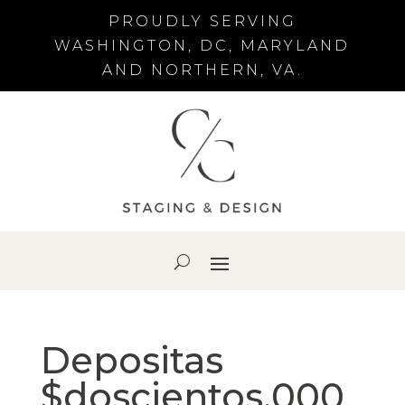
PROUDLY SERVING
WASHINGTON, DC, MARYLAND
AND NORTHERN, VA.
Depositas
$doscientos,000