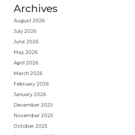
Archives
August 2026
July 2026
June 2026
May 2026
April 2026
March 2026
February 2026
January 2026
December 2025
November 2025
October 2025