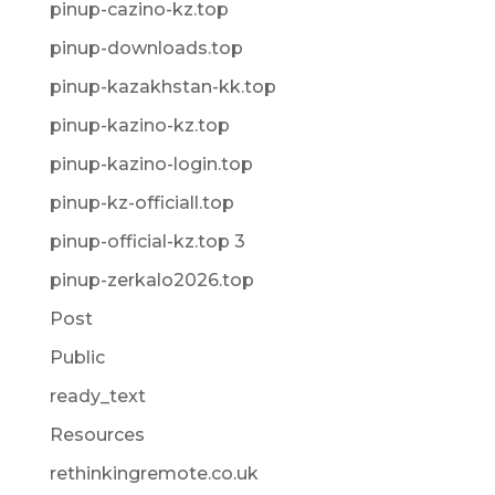
pinup-cazino-kz.top
pinup-downloads.top
pinup-kazakhstan-kk.top
pinup-kazino-kz.top
pinup-kazino-login.top
pinup-kz-officiall.top
pinup-official-kz.top 3
pinup-zerkalo2026.top
Post
Public
ready_text
Resources
rethinkingremote.co.uk