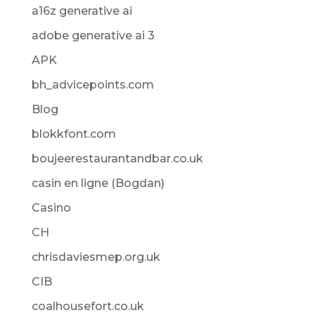
a16z generative ai
adobe generative ai 3
APK
bh_advicepoints.com
Blog
blokkfont.com
boujeerestaurantandbar.co.uk
casin en ligne (Bogdan)
Casino
CH
chrisdaviesmep.org.uk
CIB
coalhousefort.co.uk