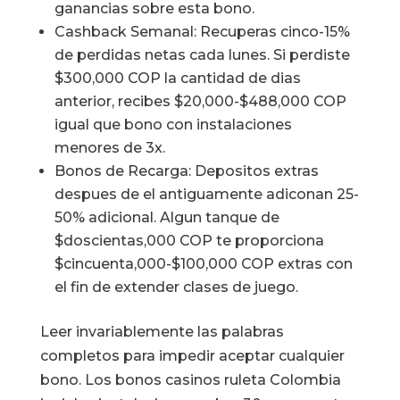
ganancias sobre esta bono.
Cashback Semanal: Recuperas cinco-15%
de perdidas netas cada lunes. Si perdiste
$300,000 COP la cantidad de dias
anterior, recibes $20,000-$488,000 COP
igual que bono con instalaciones
menores de 3x.
Bonos de Recarga: Depositos extras
despues de el antiguamente adiconan 25-
50% adicional. Algun tanque de
$doscientas,000 COP te proporciona
$cincuenta,000-$100,000 COP extras con
el fin de extender clases de juego.
Leer invariablemente las palabras
completos para impedir aceptar cualquier
bono. Los bonos casinos ruleta Colombia