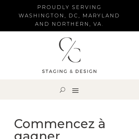
PROUDLY SERVING
WASHINGTON, DC, MARYLAND
AND NORTHERN, VA.
Commencez à
gagner