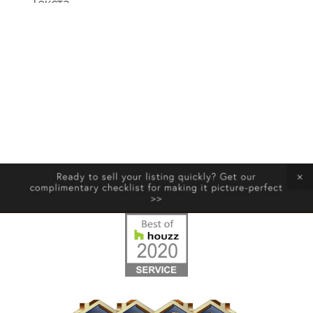
Текста