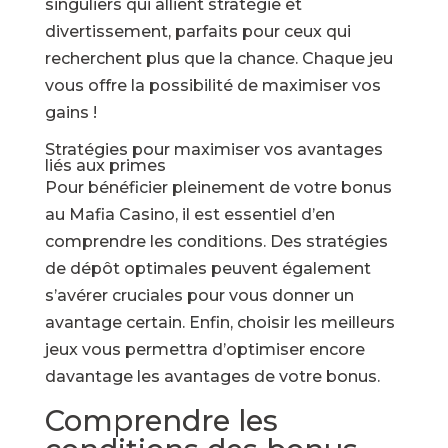
singuliers qui allient stratégie et
divertissement, parfaits pour ceux qui
recherchent plus que la chance. Chaque jeu
vous offre la possibilité de maximiser vos
gains !
Stratégies pour maximiser vos avantages
liés aux primes
Pour bénéficier pleinement de votre bonus
au Mafia Casino, il est essentiel d’en
comprendre les conditions. Des stratégies
de dépôt optimales peuvent également
s’avérer cruciales pour vous donner un
avantage certain. Enfin, choisir les meilleurs
jeux vous permettra d’optimiser encore
davantage les avantages de votre bonus.
Comprendre les