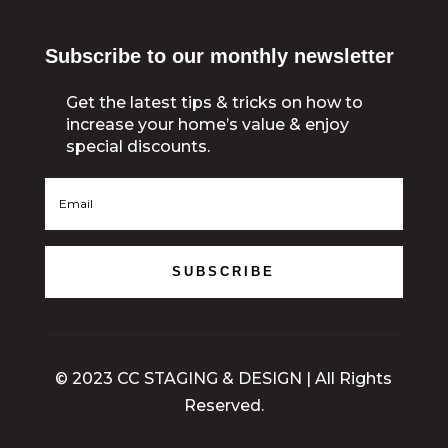
Subscribe to our monthly newsletter
Get the latest tips & tricks on how to
increase your home’s value & enjoy
special discounts.
SUBSCRIBE
© 2023 CC STAGING & DESIGN | All Rights
Reserved.