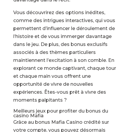
Vous découvrirez des options inédites,
comme des intrigues interactives, qui vous
permettent d’influencer le déroulement de
l’histoire et de vous immerger davantage
dans le jeu. De plus, des bonus exclusifs
associés à des thèmes particuliers
maintiennent l’excitation à son comble. En
explorant ce monde captivant, chaque tour
et chaque main vous offrent une
opportunité de vivre de nouvelles
expériences. Êtes-vous prêt à vivre des
moments palpitants ?
Meilleurs jeux pour profiter du bonus du
casino Mafia
Grâce au bonus Mafia Casino crédité sur
votre compte, vous pouvez désormais