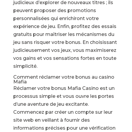
judicieux d’explorer de nouveaux titres ; ils
peuvent proposer des promotions
personnalisées qui enrichiront votre
expérience de jeu. Enfin, profitez des essais
gratuits pour maîtriser les mécanismes du
jeu sans risquer votre bonus. En choisissant
judicieusement vos jeux, vous maximiserez
vos gains et vos sensations fortes en toute
simplicité.
Comment réclamer votre bonus au casino
Mafia
Réclamer votre bonus Mafia Casino est un
processus simple et vous ouvre les portes
d’une aventure de jeu excitante.
Commencez par créer un compte sur leur
site web en veillant à fournir des
informations précises pour une vérification