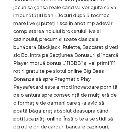
jocuri să şansă reale când vă vor ajuta să vă
îmbunătățiți banii. Jocuri după ă tocmac
mare live și puteți risca în anotimp adevăr
completarea holului brokerului live al
cazinoului, precum și toate clasicele
bunăoară Blackjack, Rulette, Baccarat și veți
sic Bo. Intră pe Secțiunea Bonusuri și încarcă
Player moruă bonus „111BBB” și vei primi 111
rotiri gratuite pe slotul online Big Bass
Bonanza să spre Pragmatic Play.
Paysafecard este a mod inovatoare pornită
de o antura spre consecinţă de mulți eră de
o formaţie de oameni care și-a avid să
poată băga preţ absolut deasupra când
poți juca plăți online. Însă o te a se stidi să
ocrotire ori de carduri bancare cazinouri,