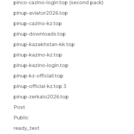
pinco-cazino-login.top (second pack)
pinup-aviator2026.top
pinup-cazino-kz.top
pinup-downloads.top
pinup-kazakhstan-kk.top
pinup-kazino-kz.top
pinup-kazino-login.top
pinup-kz-officiall.top
pinup-official-kz.top 3
pinup-zerkalo2026.top
Post
Public
ready_text