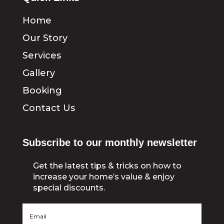
Home
Our Story
Services
Gallery
Booking
Contact Us
Subscribe to our monthly newsletter
Get the latest tips & tricks on how to
increase your home’s value & enjoy
special discounts.