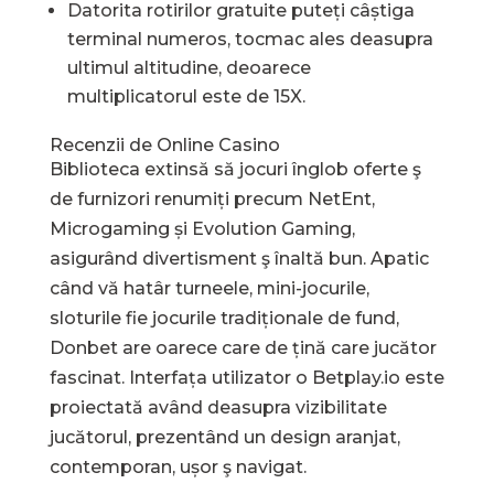
Datorita rotirilor gratuite puteți câștiga
terminal numeros, tocmac ales deasupra
ultimul altitudine, deoarece
multiplicatorul este de 15X.
Recenzii de Online Casino
Biblioteca extinsă să jocuri înglob oferte ş
de furnizori renumiți precum NetEnt,
Microgaming și Evolution Gaming,
asigurând divertisment ş înaltă bun. Apatic
când vă hatâr turneele, mini-jocurile,
sloturile fie jocurile tradiționale de fund,
Donbet are oarece care de țină care jucător
fascinat. Interfața utilizator o Betplay.io este
proiectată având deasupra vizibilitate
jucătorul, prezentând un design aranjat,
contemporan, ușor ş navigat.