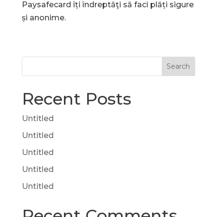
Paysafecard îți îndreptăţi să faci plăți sigure
și anonime.
Search
Recent Posts
Untitled
Untitled
Untitled
Untitled
Untitled
Recent Comments