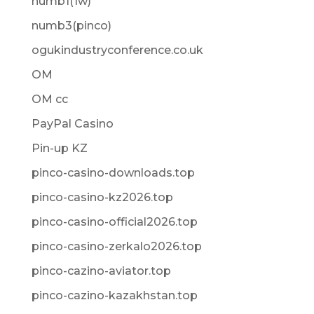
numb1(1w)
numb3(pinco)
ogukindustryconference.co.uk
OM
OM cc
PayPal Casino
Pin-up KZ
pinco-casino-downloads.top
pinco-casino-kz2026.top
pinco-casino-official2026.top
pinco-casino-zerkalo2026.top
pinco-cazino-aviator.top
pinco-cazino-kazakhstan.top