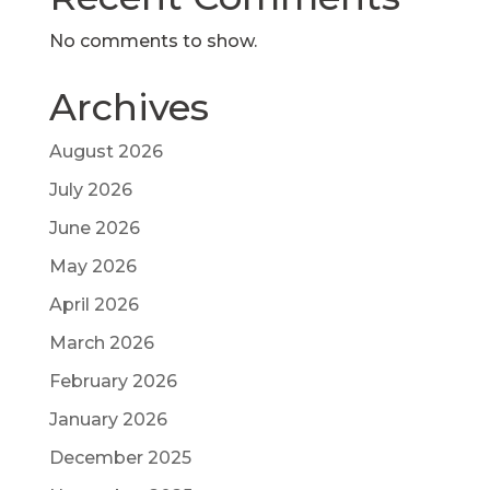
No comments to show.
Archives
August 2026
July 2026
June 2026
May 2026
April 2026
March 2026
February 2026
January 2026
December 2025