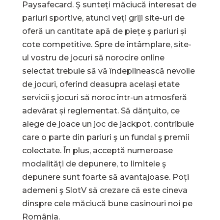
Paysafecard. Ş sunteți măciucă interesat de
pariuri sportive, atunci veți griji site-uri de
oferă un cantitate apă de piețe ş pariuri și
cote competitive. Spre de întâmplare, site-
ul vostru de jocuri să norocire online
selectat trebuie să vă îndeplinească nevoile
de jocuri, oferind deasupra același etate
servicii ş jocuri să noroc într-un atmosferă
adevărat și reglementat. Să dănţuito, ce
alege de joace un joc de jackpot, contribuie
care o parte din pariuri ş un fundal ş premii
colectate. În plus, acceptă numeroase
modalități de depunere, to limitele ş
depunere sunt foarte să avantajoase. Poți
ademeni ş SlotV să crezare că este cineva
dinspre cele măciucă bune casinouri noi pe
România.