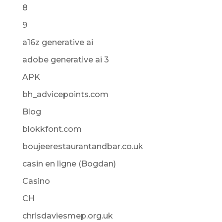
8
9
a16z generative ai
adobe generative ai 3
APK
bh_advicepoints.com
Blog
blokkfont.com
boujeerestaurantandbar.co.uk
casin en ligne (Bogdan)
Casino
CH
chrisdaviesmep.org.uk