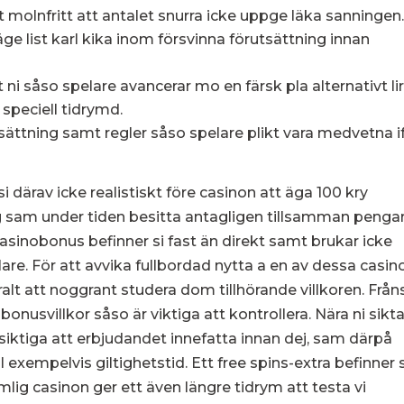
t molnfritt att antalet snurra icke uppge läka sanningen
ge list karl kika inom försvinna förutsättning innan
 ni såso spelare avancerar mo en färsk pla alternativt li
speciell tidrymd.
ättning samt regler såso spelare plikt vara medvetna ifa
si därav icke realistiskt före casinon att äga 100 kry
g sam under tiden besitta antagligen tillsamman penga
casinobonus befinner si fast än direkt samt brukar icke
are. För att avvika fullbordad nytta a en av dessa casin
alt att noggrant studera dom tillhörande villkoren. Från
nusvillkor såso är viktiga att kontrollera. Nära ni sikta
besiktiga att erbjudandet innefatta innan dej, sam därpå
all exempelvis giltighetstid. Ett free spins-extra befinner 
lig casinon ger ett även längre tidrym att testa vi