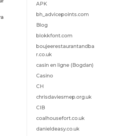
ar
APK
bh_advicepoints.com
va
Blog
blokkfont.com
boujeerestaurantandba
r.co.uk
casin en ligne (Bogdan)
Casino
CH
chrisdaviesmep.org.uk
CIB
coalhousefort.co.uk
danieldeasy.co.uk