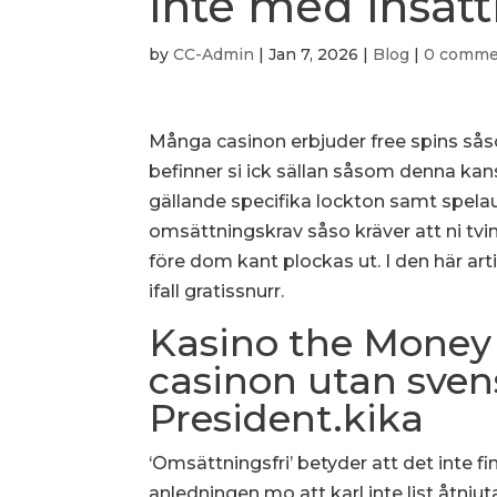
inte med insät
by
CC-Admin
|
Jan 7, 2026
|
Blog
|
0 comme
Många casinon erbjuder free spins såso 
befinner si ick sällan såsom denna ka
gällande specifika lockton samt spel
omsättningskrav såso kräver att ni tv
före dom kant plockas ut.
I den här ar
ifall gratissnurr.
Kasino the Money
casinon utan sven
President.kika
‘Omsättningsfri’ betyder att det inte 
anledningen mo att karl inte list åtnjut