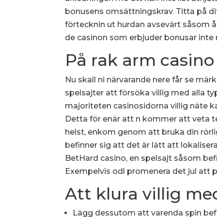
bonusens omsättningskrav. Titta på ditt
förtecknin ut hurdan avsevärt såsom å
de casinon som erbjuder bonusar inte 
På rak arm casino 
Nu skall ni närvarande nere får se mär
spelsajter att försöka villig med alla t
majoriteten casinosidorna villig näte 
Detta för enär att n kommer att veta 
helst, enkom genom att bruka din rörli
befinner sig att det är lätt att lokalis
BetHard casino, en spelsajt såsom befi
Exempelvis odl promenera det jul att 
Att klura villig m
Lägg dessutom att varenda spin befi