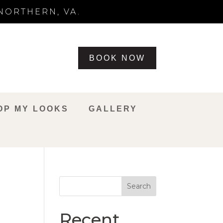
NORTHERN, VA.
BOOK NOW
OP MY LOOKS
GALLERY
Search
Recent