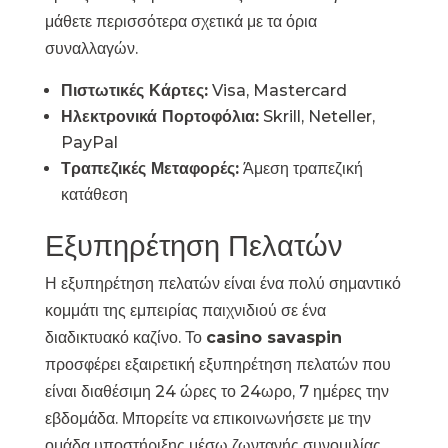
μάθετε περισσότερα σχετικά με τα όρια
συναλλαγών.
Πιστωτικές Κάρτες:
Visa, Mastercard
Ηλεκτρονικά Πορτοφόλια:
Skrill, Neteller,
PayPal
Τραπεζικές Μεταφορές:
Άμεση τραπεζική
κατάθεση
Εξυπηρέτηση Πελατών
Η εξυπηρέτηση πελατών είναι ένα πολύ σημαντικό
κομμάτι της εμπειρίας παιχνιδιού σε ένα
διαδικτυακό καζίνο. Το
casino savaspin
προσφέρει εξαιρετική εξυπηρέτηση πελατών που
είναι διαθέσιμη 24 ώρες το 24ωρο, 7 ημέρες την
εβδομάδα. Μπορείτε να επικοινωνήσετε με την
ομάδα υποστήριξης μέσω ζωντανής συνομιλίας,