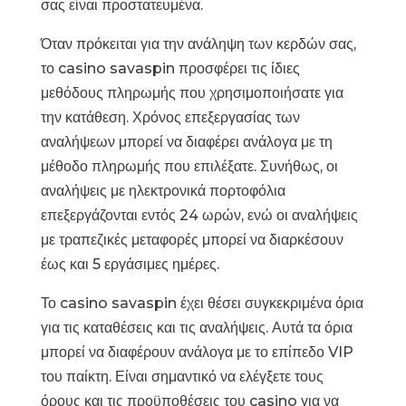
σας είναι προστατευμένα.
Όταν πρόκειται για την ανάληψη των κερδών σας,
το casino savaspin προσφέρει τις ίδιες
μεθόδους πληρωμής που χρησιμοποιήσατε για
την κατάθεση. Χρόνος επεξεργασίας των
αναλήψεων μπορεί να διαφέρει ανάλογα με τη
μέθοδο πληρωμής που επιλέξατε. Συνήθως, οι
αναλήψεις με ηλεκτρονικά πορτοφόλια
επεξεργάζονται εντός 24 ωρών, ενώ οι αναλήψεις
με τραπεζικές μεταφορές μπορεί να διαρκέσουν
έως και 5 εργάσιμες ημέρες.
Το casino savaspin έχει θέσει συγκεκριμένα όρια
για τις καταθέσεις και τις αναλήψεις. Αυτά τα όρια
μπορεί να διαφέρουν ανάλογα με το επίπεδο VIP
του παίκτη. Είναι σημαντικό να ελέγξετε τους
όρους και τις προϋποθέσεις του casino για να