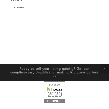
Текста