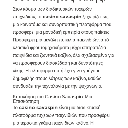
Στον κόσμο των διαδικτυακών τυχερών
παιχνιδιών, το
casino savaspin
ξεχωρίζει ως
μια καινοτόμα και συναρπαστική πλατφόρμα που
προσφέρει μια μοναδική εμπειρία στους παίκτες.
Προσφέρει μια μεγάλη ποικιλία παιχνιδιών, από
κλασικά φρουτομηχανήματα μέχρι επιτραπέζια
παιχνίδια και ζωντανά καζίνο, όλα σχεδιασμένα για
να προσφέρουν διασκέδαση και δυνατότητες
νίκης. Η πλατφόρμα αυτή έχει γίνει γρήγορα
δημοφιλής στους λάτρεις των καζίνο, καθώς
συνδυάζει την τεχνολογία με την ψυχαγωγία.
Κατανόηση του Casino Savaspin: Μια
Επισκόπηση
Το
casino savaspin
είναι μια διαδικτυακή
πλατφόρμα τυχερών παιχνιδιών που προσφέρει
μια τεράστια γκάμα παιχνιδιών καζίνο. Η