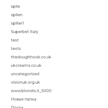
spile
spilen
spiller1
Superbet Italy
test
texts
thedoughhook.co.uk
ukcreams.co.uk
uncategorized
visionuk.org.uk
www.blondis.it_5000
Новая папка
Пости