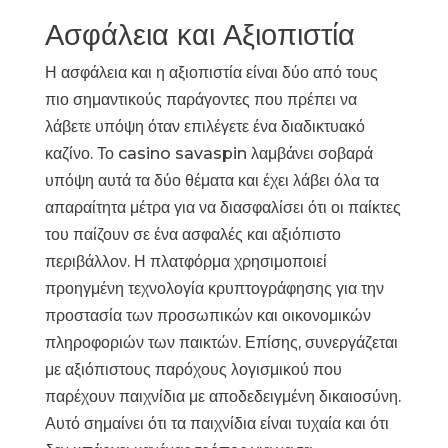
Ασφάλεια και Αξιοπιστία
Η ασφάλεια και η αξιοπιστία είναι δύο από τους
πιο σημαντικούς παράγοντες που πρέπει να
λάβετε υπόψη όταν επιλέγετε ένα διαδικτυακό
καζίνο. Το casino savaspin λαμβάνει σοβαρά
υπόψη αυτά τα δύο θέματα και έχει λάβει όλα τα
απαραίτητα μέτρα για να διασφαλίσει ότι οι παίκτες
του παίζουν σε ένα ασφαλές και αξιόπιστο
περιβάλλον. Η πλατφόρμα χρησιμοποιεί
προηγμένη τεχνολογία κρυπτογράφησης για την
προστασία των προσωπικών και οικονομικών
πληροφοριών των παικτών. Επίσης, συνεργάζεται
με αξιόπιστους παρόχους λογισμικού που
παρέχουν παιχνίδια με αποδεδειγμένη δικαιοσύνη.
Αυτό σημαίνει ότι τα παιχνίδια είναι τυχαία και ότι