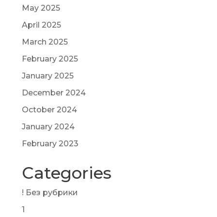
May 2025
April 2025
March 2025
February 2025
January 2025
December 2024
October 2024
January 2024
February 2023
Categories
! Без рубрики
1