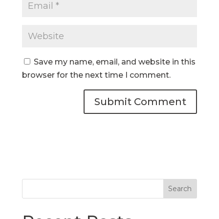
Save my name, email, and website in this
browser for the next time I comment.
Search