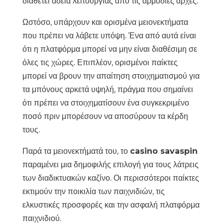
διαθέτει άδεια λειτουργίας από τις αρμόδιες αρχές.
Ωστόσο, υπάρχουν και ορισμένα μειονεκτήματα
που πρέπει να λάβετε υπόψη. Ένα από αυτά είναι
ότι η πλατφόρμα μπορεί να μην είναι διαθέσιμη σε
όλες τις χώρες. Επιπλέον, ορισμένοι παίκτες
μπορεί να βρουν την απαίτηση στοιχηματισμού για
τα μπόνους αρκετά υψηλή, πράγμα που σημαίνει
ότι πρέπει να στοιχηματίσουν ένα συγκεκριμένο
ποσό πριν μπορέσουν να αποσύρουν τα κέρδη
τους.
Παρά τα μειονεκτήματά του, το
casino savaspin
παραμένει μια δημοφιλής επιλογή για τους λάτρεις
των διαδικτυακών καζίνο. Οι περισσότεροι παίκτες
εκτιμούν την ποικιλία των παιχνιδιών, τις
ελκυστικές προσφορές και την ασφαλή πλατφόρμα
παιχνιδιού.