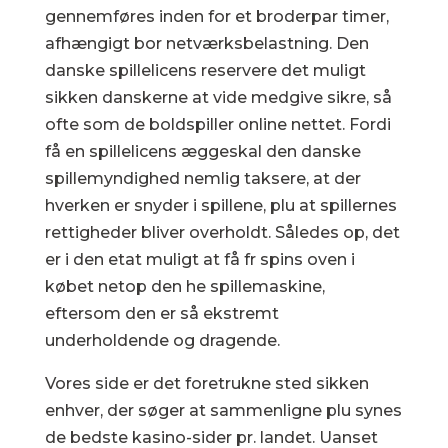
gennemføres inden for et broderpar timer,
afhængigt bor netværksbelastning. Den
danske spillelicens reservere det muligt
sikken danskerne at vide medgive sikre, så
ofte som de boldspiller online nettet. Fordi
få en spillelicens æggeskal den danske
spillemyndighed nemlig taksere, at der
hverken er snyder i spillene, plu at spillernes
rettigheder bliver overholdt. Således op, det
er i den etat muligt at få fr spins oven i
købet netop den he spillemaskine,
eftersom den er så ekstremt
underholdende og dragende.
Vores side er det foretrukne sted sikken
enhver, der søger at sammenligne plu synes
de bedste kasino-sider pr. landet. Uanset