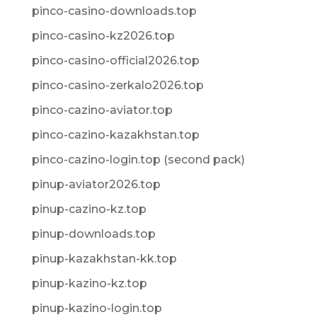
pinco-casino-downloads.top
pinco-casino-kz2026.top
pinco-casino-official2026.top
pinco-casino-zerkalo2026.top
pinco-cazino-aviator.top
pinco-cazino-kazakhstan.top
pinco-cazino-login.top (second pack)
pinup-aviator2026.top
pinup-cazino-kz.top
pinup-downloads.top
pinup-kazakhstan-kk.top
pinup-kazino-kz.top
pinup-kazino-login.top