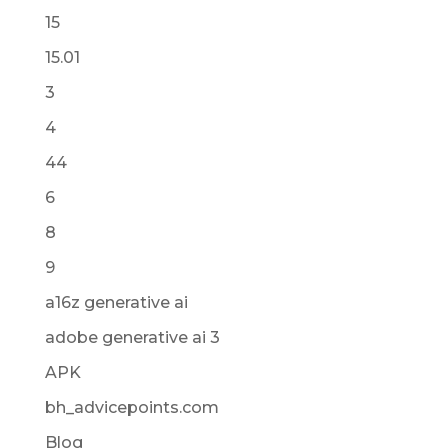
15
15.01
3
4
44
6
8
9
a16z generative ai
adobe generative ai 3
APK
bh_advicepoints.com
Blog