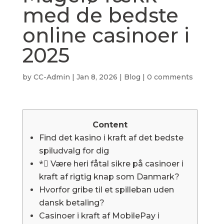
med de bedste
online casinoer i
2025
by
CC-Admin
|
Jan 8, 2026
|
Blog
|
0 comments
Content
Find det kasino i kraft af det bedste
spiludvalg for dig
*⃣ Være heri fåtal sikre på casinoer i
kraft af rigtig knap som Danmark?
Hvorfor gribe til et spilleban uden
dansk betaling?
Casinoer i kraft af MobilePay i