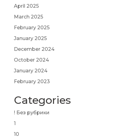
April 2025
March 2025
February 2025
January 2025
December 2024
October 2024
January 2024
February 2023
Categories
! Без рубрики
1
10