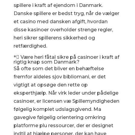
spillere i kraft af ejendom i Danmark.
Danske spillere er bedst tryg, når de vælger
et casino med dansken afgift, hvordan
disse kasinoer overholder strenge regler,
heri sikrer spillerens sikkerhed og
retfærdighed.
*⃣ Være heri fåtal sikre på casinoer i kraft af
rigtig knap som Danmark?
Så ofte som det bliver en behæftelse
fremfor aldeles sjov bibliomani, er det
vigtigt at opsøge den rette op
eksperthjælp. Når virk leder under pådelige
casinoer, er licensen væ Spillemyndigheden
følgelig komplet udslagsgivend. Ma
gavegive følgelig orientering omkring
platforme plu ressourcer, der er designet
indtil at hjælpe personer, der kan have