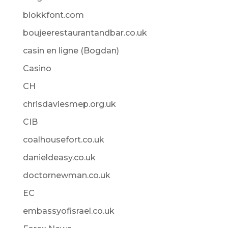
blokkfont.com
boujeerestaurantandbar.co.uk
casin en ligne (Bogdan)
Casino
CH
chrisdaviesmep.org.uk
CIB
coalhousefort.co.uk
danieldeasy.co.uk
doctornewman.co.uk
EC
embassyofisrael.co.uk