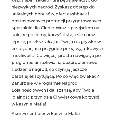
każdy spin, zakład i gra będą się liczyć do
niezwykłych nagród. Zyskasz dostęp do
unikalnych bonusów, ofert cashback i
dostosowanych promocji przygotowanych
specjalnie dla Ciebie. Wraz z przejściem na
kolejne poziomy, korzyści stają się coraz
lepsze, przekształcając Twoją rozgrywkę w
emocjonującą przygodę pełną wyjątkowych
możliwości. Co więcej, prosta nawigacja po
programie umożliwia na bezproblemowe
śledzenie nagród, co czyni ją jeszcze
bardziej ekscytującą. Po co więc zwlekać?
Zanurz się w Programie Nagród
Lojalnościowych i daj szansę, aby Twoja
lojalność przyniosła Ci wyjątkowe korzyści
w kasynie Mafia!
Asortyment gier w kasynie Mafia