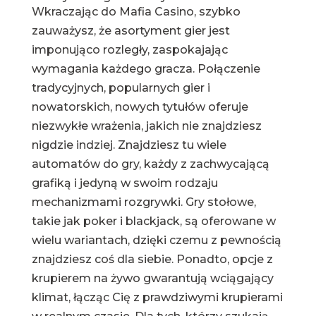
Wkraczając do Mafia Casino, szybko
zauważysz, że asortyment gier jest
imponująco rozległy, zaspokajając
wymagania każdego gracza. Połączenie
tradycyjnych, popularnych gier i
nowatorskich, nowych tytułów oferuje
niezwykłe wrażenia, jakich nie znajdziesz
nigdzie indziej. Znajdziesz tu wiele
automatów do gry, każdy z zachwycającą
grafiką i jedyną w swoim rodzaju
mechanizmami rozgrywki. Gry stołowe,
takie jak poker i blackjack, są oferowane w
wielu wariantach, dzięki czemu z pewnością
znajdziesz coś dla siebie. Ponadto, opcje z
krupierem na żywo gwarantują wciągający
klimat, łącząc Cię z prawdziwymi krupierami