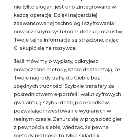
nie tylko slogan; jest ono zintegrowane w
każdą operację. Dzięki najbardziej
zaawansowanej technologii szyfrowania i
nowoczesnym systemom detekcji oszustw,
Twoje tajne informacje są strzeżone, dając
Ci skupić się na rozrywce.
Jeśli mówimy o wypłaty, odkryjesz
nowoczesne metody, które dostarczają, że
Twoje nagrody trafią do Ciebie bez
zbędnych trudności. Szybkie transfery za
pośrednictwem e-portfeli i walut cyfrowych
gwarantują szybki dostęp do środków,
pozwalając inwestowanie wygranych w
realnym czasie. Zanurz się w przyszłość gier
z pewnością siebie, wiedząc, że pewne
metody płatności to tylko składnik