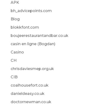
APK
bh_advicepoints.com
Blog
blokkfont.com
boujeerestaurantandbar.co.uk
casin en ligne (Bogdan)
Casino
CH
chrisdaviesmep.org.uk
CIB
coalhousefort.co.uk
danieldeasy.co.uk
doctornewman.co.uk