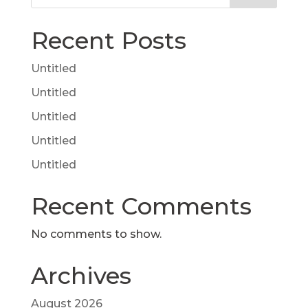
Recent Posts
Untitled
Untitled
Untitled
Untitled
Untitled
Recent Comments
No comments to show.
Archives
August 2026