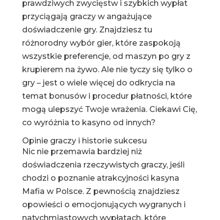
prawdziwych zwycięstw i szybkich wypłat
przyciągają graczy w angażujące
doświadczenie gry. Znajdziesz tu
różnorodny wybór gier, które zaspokoją
wszystkie preferencje, od maszyn po gry z
krupierem na żywo. Ale nie tyczy się tylko o
gry – jest o wiele więcej do odkrycia na
temat bonusów i procedur płatności, które
mogą ulepszyć Twoje wrażenia. Ciekawi Cię,
co wyróżnia to kasyno od innych?
Opinie graczy i historie sukcesu
Nic nie przemawia bardziej niż
doświadczenia rzeczywistych graczy, jeśli
chodzi o poznanie atrakcyjności kasyna
Mafia w Polsce. Z pewnością znajdziesz
opowieści o emocjonujących wygranych i
natychmiastowych wypłatach, które