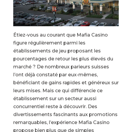
Étiez-vous au courant que Mafia
Casino
figure régulièrement parmi les
établissements de jeu proposant les
pourcentages de retour les plus élevés du
marché ? De nombreux parieurs suisses
l’ont déjà constaté par eux-mêmes,
bénéficiant de gains rapides et généreux sur
leurs mises. Mais ce qui différencie ce
établissement sur un secteur aussi
concurrentiel reste à découvrir. Des
divertissements fascinants aux promotions
remarquables, l’expérience Mafia Casino
propose bien plus que de simples