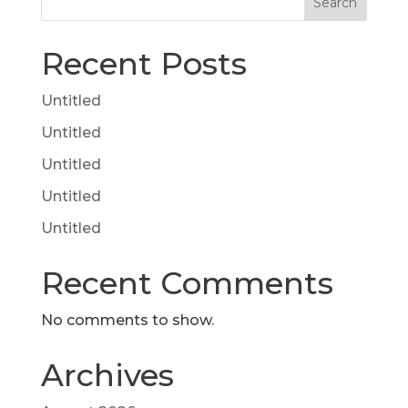
Search
Recent Posts
Untitled
Untitled
Untitled
Untitled
Untitled
Recent Comments
No comments to show.
Archives