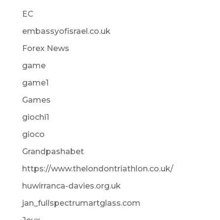
EC
embassyofisrael.co.uk
Forex News
game
game1
Games
giochi1
gioco
Grandpashabet
https://www.thelondontriathlon.co.uk/
huwirranca-davies.org.uk
jan_fullspectrumartglass.com