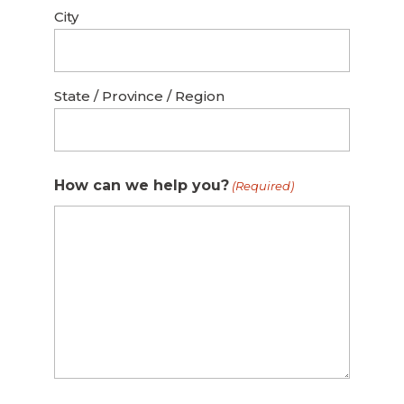
City
State / Province / Region
How can we help you?
(Required)