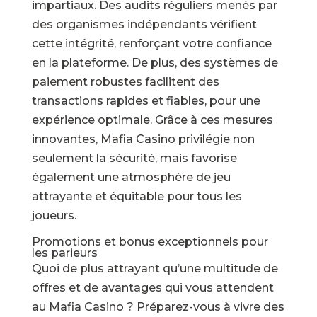
impartiaux. Des audits réguliers menés par
des organismes indépendants vérifient
cette intégrité, renforçant votre confiance
en la plateforme. De plus, des systèmes de
paiement robustes facilitent des
transactions rapides et fiables, pour une
expérience optimale. Grâce à ces mesures
innovantes, Mafia Casino privilégie non
seulement la sécurité, mais favorise
également une atmosphère de jeu
attrayante et équitable pour tous les
joueurs.
Promotions et bonus exceptionnels pour
les parieurs
Quoi de plus attrayant qu’une multitude de
offres et de avantages qui vous attendent
au Mafia Casino ? Préparez-vous à vivre des