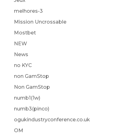
Jeux
melhores-3
Mission Uncrossable
Mostbet
NEW
News
no KYC
non GamStop
Non GamStop
numb1(1w)
numb3(pinco)
ogukindustryconference.co.uk
OM