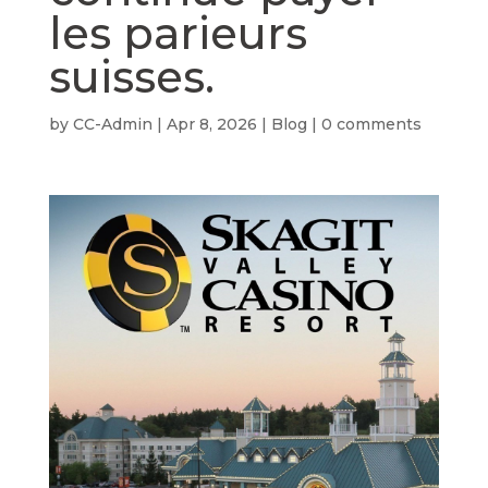
les parieurs
suisses.
by
CC-Admin
|
Apr 8, 2026
|
Blog
|
0 comments