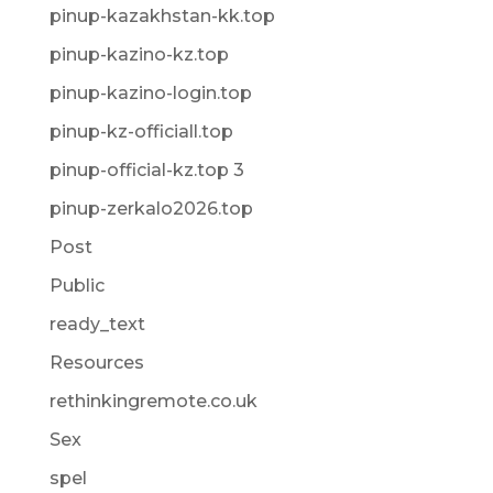
pinup-kazakhstan-kk.top
pinup-kazino-kz.top
pinup-kazino-login.top
pinup-kz-officiall.top
pinup-official-kz.top 3
pinup-zerkalo2026.top
Post
Public
ready_text
Resources
rethinkingremote.co.uk
Sex
spel