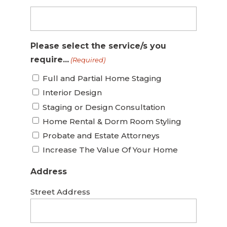
Please select the service/s you
require...
(Required)
Full and Partial Home Staging
Interior Design
Staging or Design Consultation
Home Rental & Dorm Room Styling
Probate and Estate Attorneys
Increase The Value Of Your Home
Address
Street Address