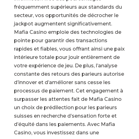
fréquemment supérieurs aux standards du
secteur, vos opportunités de décrocher le
jackpot augmentent significativement.
Mafia Casino emploie des technologies de
pointe pour garantir des transactions
rapides et fiables, vous offrant ainsi une paix
intérieure totale pour jouir entièrement de
votre expérience de jeu. De plus, l’analyse
constante des retours des parieurs autorise
d’innover et d’améliorer sans cesse les
processus de paiement. Cet engagement à
surpasser les attentes fait de Mafia Casino
un choix de prédilection pour les parieurs
suisses en recherche d’sensation forte et
d’équité dans les paiements. Avec Mafia
Casino, vous investissez dans une