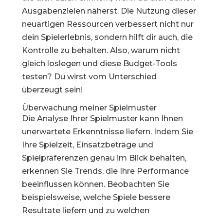
Ausgabenzielen näherst. Die Nutzung dieser
neuartigen Ressourcen verbessert nicht nur
dein Spielerlebnis, sondern hilft dir auch, die
Kontrolle zu behalten. Also, warum nicht
gleich loslegen und diese Budget-Tools
testen? Du wirst vom Unterschied
überzeugt sein!
Überwachung meiner Spielmuster
Die Analyse Ihrer Spielmuster kann Ihnen
unerwartete Erkenntnisse liefern. Indem Sie
Ihre Spielzeit, Einsatzbeträge und
Spielpräferenzen genau im Blick behalten,
erkennen Sie Trends, die Ihre Performance
beeinflussen können. Beobachten Sie
beispielsweise, welche Spiele bessere
Resultate liefern und zu welchen