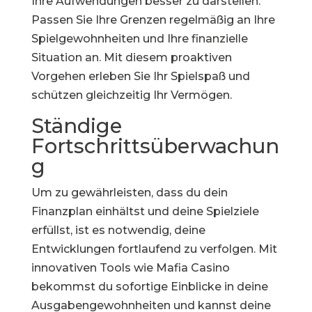
Ihre Aufwendungen besser zu darstellen.
Passen Sie Ihre Grenzen regelmäßig an Ihre
Spielgewohnheiten und Ihre finanzielle
Situation an. Mit diesem proaktiven
Vorgehen erleben Sie Ihr Spielspaß und
schützen gleichzeitig Ihr Vermögen.
Ständige
Fortschrittsüberwachun
g
Um zu gewährleisten, dass du dein
Finanzplan einhältst und deine Spielziele
erfüllst, ist es notwendig, deine
Entwicklungen fortlaufend zu verfolgen. Mit
innovativen Tools wie Mafia Casino
bekommst du sofortige Einblicke in deine
Ausgabengewohnheiten und kannst deine