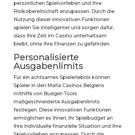
persönlichen Spielvorlieben und Ihre
Risikobereitschaft anzupassen. Durch die
Nutzung dieser innovativen Funktionen
spielen Sie intelligenter und sorgen dafür,
dass Ihre Zeit im Casino unterhaltsam
bleibt, ohne Ihre Finanzen zu gefährden.
Personalisierte
Ausgabenlimits
Für ein achtsames Spielerlebnis können
Spieler in den Mafia Casinos Belgiens
mithilfe von Budget-Tools
maßgeschneiderte Ausgabenlimits
festlegen. Diese innovativen Funktionen
ermöglichen es Ihnen, Ihr Spielbudget an
Ihre individuelle finanzielle Situation und Ihre
Spielvorlieben anzupassen. Durch die