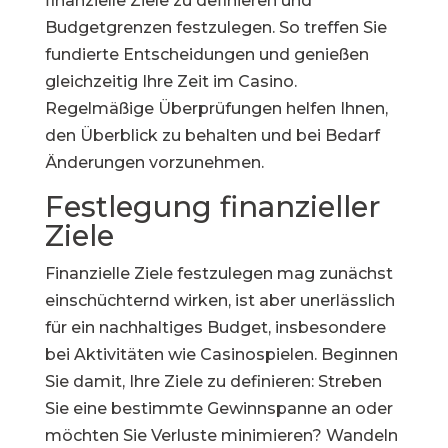
finanzielle Ziele zu definieren und
Budgetgrenzen festzulegen. So treffen Sie
fundierte Entscheidungen und genießen
gleichzeitig Ihre Zeit im Casino.
Regelmäßige Überprüfungen helfen Ihnen,
den Überblick zu behalten und bei Bedarf
Änderungen vorzunehmen.
Festlegung finanzieller
Ziele
Finanzielle Ziele festzulegen mag zunächst
einschüchternd wirken, ist aber unerlässlich
für ein nachhaltiges Budget, insbesondere
bei Aktivitäten wie Casinospielen. Beginnen
Sie damit, Ihre Ziele zu definieren: Streben
Sie eine bestimmte Gewinnspanne an oder
möchten Sie Verluste minimieren? Wandeln