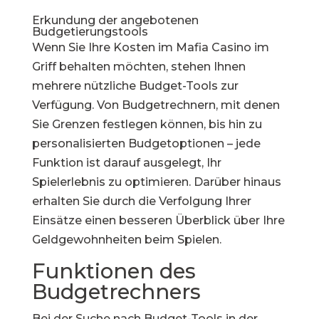
Erkundung der angebotenen
Budgetierungstools
Wenn Sie Ihre Kosten im Mafia Casino im
Griff behalten möchten, stehen Ihnen
mehrere nützliche Budget-Tools zur
Verfügung. Von Budgetrechnern, mit denen
Sie Grenzen festlegen können, bis hin zu
personalisierten Budgetoptionen – jede
Funktion ist darauf ausgelegt, Ihr
Spielerlebnis zu optimieren. Darüber hinaus
erhalten Sie durch die Verfolgung Ihrer
Einsätze einen besseren Überblick über Ihre
Geldgewohnheiten beim Spielen.
Funktionen des
Budgetrechners
Bei der Suche nach Budget-Tools in der