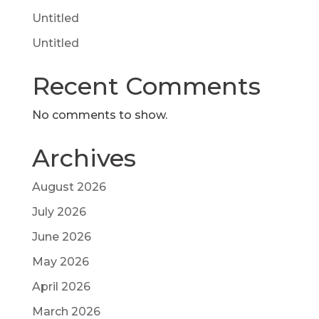
Untitled
Untitled
Recent Comments
No comments to show.
Archives
August 2026
July 2026
June 2026
May 2026
April 2026
March 2026