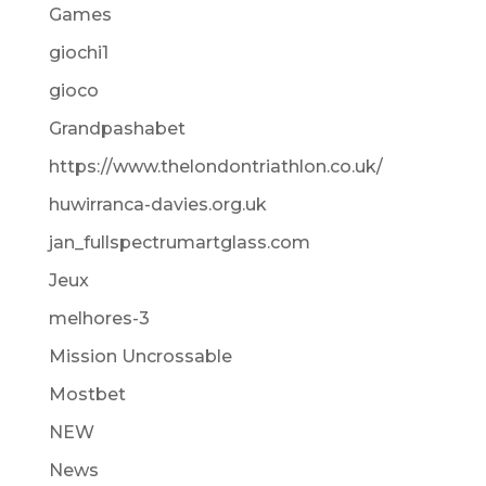
Games
giochi1
gioco
Grandpashabet
https://www.thelondontriathlon.co.uk/
huwirranca-davies.org.uk
jan_fullspectrumartglass.com
Jeux
melhores-3
Mission Uncrossable
Mostbet
NEW
News