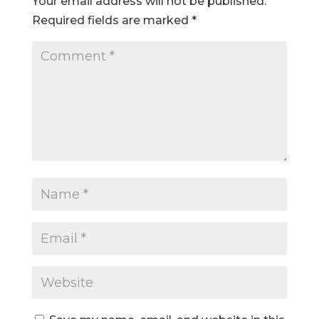
Your email address will not be published.
Required fields are marked
*