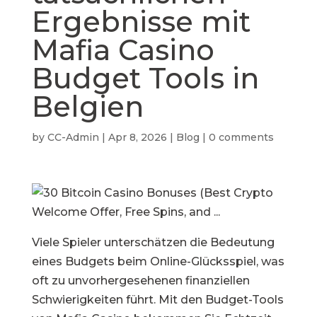
Ergebnisse mit
Mafia Casino
Budget Tools in
Belgien
by
CC-Admin
|
Apr 8, 2026
|
Blog
|
0 comments
Viele Spieler unterschätzen die Bedeutung
eines Budgets beim Online-Glücksspiel, was
oft zu unvorhergesehenen finanziellen
Schwierigkeiten führt. Mit den Budget-Tools