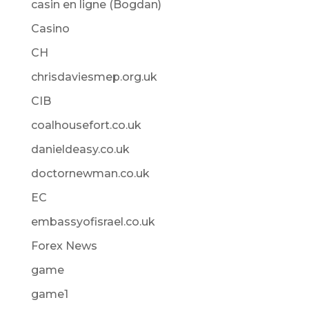
casin en ligne (Bogdan)
Casino
CH
chrisdaviesmep.org.uk
CIB
coalhousefort.co.uk
danieldeasy.co.uk
doctornewman.co.uk
EC
embassyofisrael.co.uk
Forex News
game
game1