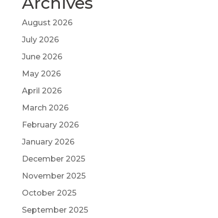
Archives
August 2026
July 2026
June 2026
May 2026
April 2026
March 2026
February 2026
January 2026
December 2025
November 2025
October 2025
September 2025