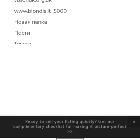
visionuk.org.uk
www.blondis.it_5000
Новая папка
Пости
Текста