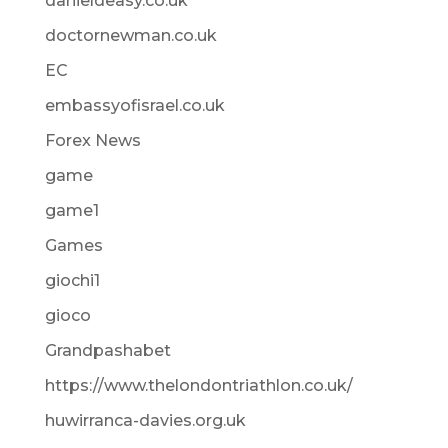
danieldeasy.co.uk
doctornewman.co.uk
EC
embassyofisrael.co.uk
Forex News
game
game1
Games
giochi1
gioco
Grandpashabet
https://www.thelondontriathlon.co.uk/
huwirranca-davies.org.uk