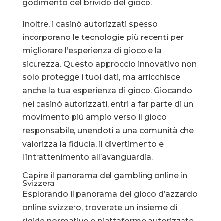
godimento del brivido del gioco.
Inoltre, i casinò autorizzati spesso
incorporano le tecnologie più recenti per
migliorare l’esperienza di gioco e la
sicurezza. Questo approccio innovativo non
solo protegge i tuoi dati, ma arricchisce
anche la tua esperienza di gioco. Giocando
nei casinò autorizzati, entri a far parte di un
movimento più ampio verso il gioco
responsabile, unendoti a una comunità che
valorizza la fiducia, il divertimento e
l’intrattenimento all’avanguardia.
Capire il panorama del gambling online in
Svizzera
Esplorando il panorama del gioco d’azzardo
online svizzero, troverete un insieme di
rigide normative e piattaforme autorizzate