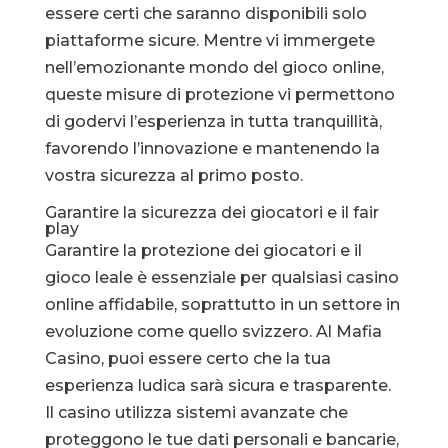
essere certi che saranno disponibili solo
piattaforme sicure. Mentre vi immergete
nell’emozionante mondo del gioco online,
queste misure di protezione vi permettono
di godervi l’esperienza in tutta tranquillità,
favorendo l’innovazione e mantenendo la
vostra sicurezza al primo posto.
Garantire la sicurezza dei giocatori e il fair
play
Garantire la protezione dei giocatori e il
gioco leale è essenziale per qualsiasi casino
online affidabile, soprattutto in un settore in
evoluzione come quello svizzero. Al Mafia
Casino, puoi essere certo che la tua
esperienza ludica sarà sicura e trasparente.
Il casino utilizza sistemi avanzate che
proteggono le tue dati personali e bancarie,