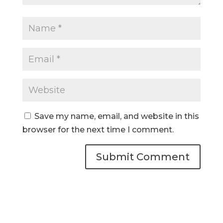
Save my name, email, and website in this
browser for the next time I comment.