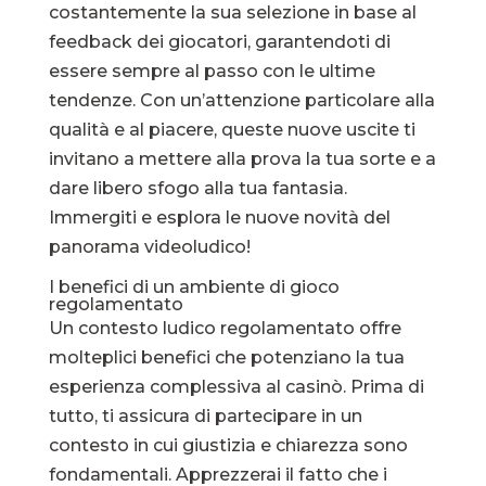
costantemente la sua selezione in base al
feedback dei giocatori, garantendoti di
essere sempre al passo con le ultime
tendenze. Con un’attenzione particolare alla
qualità e al piacere, queste nuove uscite ti
invitano a mettere alla prova la tua sorte e a
dare libero sfogo alla tua fantasia.
Immergiti e esplora le nuove novità del
panorama videoludico!
I benefici di un ambiente di gioco
regolamentato
Un contesto ludico regolamentato offre
molteplici benefici che potenziano la tua
esperienza complessiva al casinò. Prima di
tutto, ti assicura di partecipare in un
contesto in cui giustizia e chiarezza sono
fondamentali. Apprezzerai il fatto che i