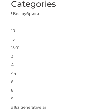
Categories
! Без рубрики
1
10
15
15.01
3
4
44
6
8
9
a16z generative ai