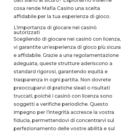
dati siano al sicuro? Esploriamo insieme
cosa rende Mafia Casino una scelta
affidabile per la tua esperienza di gioco.
L’importanza di giocare nei casinò
autorizzati
Scegliendo di giocare nei casinò con licenza,
vi garantite un’esperienza di gioco più sicura
e affidabile. Grazie a una regolamentazione
adeguata, queste strutture aderiscono a
standard rigorosi, garantendo equità e
trasparenza in ogni partita. Non dovrete
preoccuparvi di pratiche sleali o risultati
truccati, poiché i casinò con licenza sono
soggetti a verifiche periodiche. Questo
impegno per l’integrità accresce la vostra
fiducia, permettendovi di concentrarvi sul
perfezionamento delle vostre abilità e sul