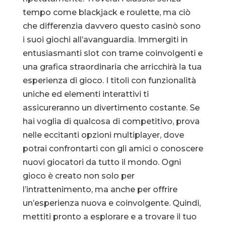
tempo come blackjack e roulette, ma ciò
che differenzia davvero questo casinò sono
i suoi giochi all’avanguardia. Immergiti in
entusiasmanti slot con trame coinvolgenti e
una grafica straordinaria che arricchirà la tua
esperienza di gioco. I titoli con funzionalità
uniche ed elementi interattivi ti
assicureranno un divertimento costante. Se
hai voglia di qualcosa di competitivo, prova
nelle eccitanti opzioni multiplayer, dove
potrai confrontarti con gli amici o conoscere
nuovi giocatori da tutto il mondo. Ogni
gioco è creato non solo per
l’intrattenimento, ma anche per offrire
un’esperienza nuova e coinvolgente. Quindi,
mettiti pronto a esplorare e a trovare il tuo