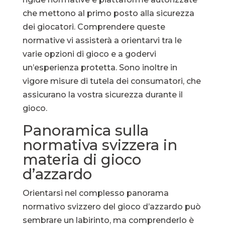
che mettono al primo posto alla sicurezza
dei giocatori. Comprendere queste
normative vi assisterà a orientarvi tra le
varie opzioni di gioco e a godervi
un’esperienza protetta. Sono inoltre in
vigore misure di tutela dei consumatori, che
assicurano la vostra sicurezza durante il
gioco.
Panoramica sulla
normativa svizzera in
materia di gioco
d’azzardo
Orientarsi nel complesso panorama
normativo svizzero del gioco d’azzardo può
sembrare un labirinto, ma comprenderlo è