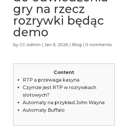
gry na rzecz
rozrywki będąc
demo
by
CC-Admin
|
Jan 9, 2026
|
Blog
|
0 comments
Content
RTP a przewaga kasyna
Czymże jest RTP w rozrywkach
slotowych?
Automaty na przykład John Wayne
Automaty Buffalo