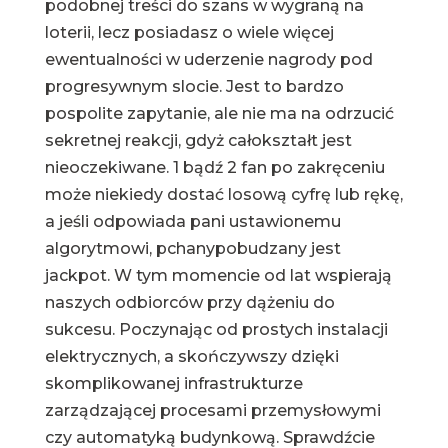
podobnej treści do szans w wygraną na
loterii, lecz posiadasz o wiele więcej
ewentualności w uderzenie nagrody pod
progresywnym slocie. Jest to bardzo
pospolite zapytanie, ale nie ma na odrzucić
sekretnej reakcji, gdyż całokształt jest
nieoczekiwane. 1 bądź 2 fan po zakręceniu
może niekiedy dostać losową cyfrę lub rękę,
a jeśli odpowiada pani ustawionemu
algorytmowi, pchanypobudzany jest
jackpot. W tym momencie od lat wspierają
naszych odbiorców przy dążeniu do
sukcesu. Poczynając od prostych instalacji
elektrycznych, a skończywszy dzięki
skomplikowanej infrastrukturze
zarządzającej procesami przemysłowymi
czy automatyką budynkową. Sprawdźcie