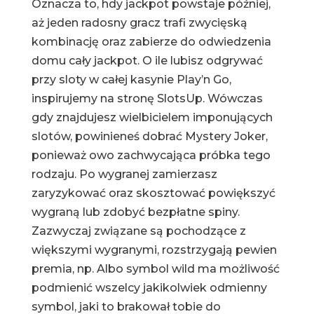
Oznacza to, hdy jackpot powstaje później,
aż jeden radosny gracz trafi zwycięską
kombinację oraz zabierze do odwiedzenia
domu cały jackpot. O ile lubisz odgrywać
przy sloty w całej kasynie Play’n Go,
inspirujemy na stronę SlotsUp. Wówczas
gdy znajdujesz wielbicielem imponujących
slotów, powinieneś dobrać Mystery Joker,
ponieważ owo zachwycająca próbka tego
rodzaju. Po wygranej zamierzasz
zaryzykować oraz skosztować powiększyć
wygraną lub zdobyć bezpłatne spiny.
Zazwyczaj związane są pochodzące z
większymi wygranymi, rozstrzygają pewien
premia, np. Albo symbol wild ma możliwość
podmienić wszelcy jakikolwiek odmienny
symbol, jaki to brakował tobie do