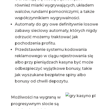
również miarki wygrywających, układem
walców, rundami pomocniczymi, a także
współczynnikiem wygrywalności.
Automaty do gry owe definitywnie losowe
zabawy sieciowy automaty, których nigdy
odrzucić możemy traktować jak
pochodzenia profitu.
Przedstawienie systemu kodowania
reklamowego w ciągu rejestrowania się
albo przy pieniądzach kasyna być może
odbezpieczyć wyjątkowe bonusy, takie
jak wyszukane bezpłatne spiny albo
bonusy od chwili depozytu.
Możliwości na wygraną w
progresywnym slocie są