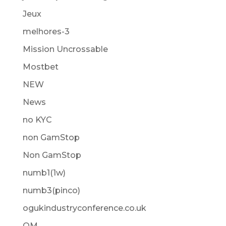
Jeux
melhores-3
Mission Uncrossable
Mostbet
NEW
News
no KYC
non GamStop
Non GamStop
numb1(1w)
numb3(pinco)
ogukindustryconference.co.uk
OM