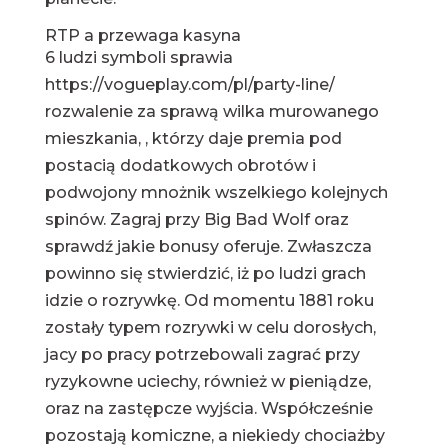
RTP a przewaga kasyna
6 ludzi symboli sprawia
https://vogueplay.com/pl/party-line/
rozwalenie za sprawą wilka murowanego
mieszkania, , którzy daje premia pod
postacią dodatkowych obrotów i
podwojony mnożnik wszelkiego kolejnych
spinów. Zagraj przy Big Bad Wolf oraz
sprawdź jakie bonusy oferuje. Zwłaszcza
powinno się stwierdzić, iż po ludzi grach
idzie o rozrywkę. Od momentu 1881 roku
zostały typem rozrywki w celu dorosłych,
jacy po pracy potrzebowali zagrać przy
ryzykowne uciechy, również w pieniądze,
oraz na zastępcze wyjścia. Współcześnie
pozostają komiczne, a niekiedy chociażby