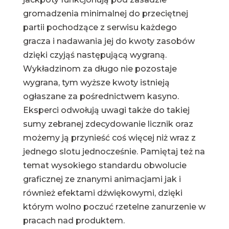
gromadzenia minimalnej do przeciętnej
partii pochodzące z serwisu każdego
gracza i nadawania jej do kwoty zasobów
dzięki czyjąś następującą wygraną.
Wykładzinom za długo nie pozostaje
wygrana, tym wyższe kwoty istnieją
ogłaszane za pośrednictwem kasyno.
Eksperci odwołują uwagi także do takiej
sumy zebranej zdecydowanie licznik oraz
możemy ją przynieść coś więcej niż wraz z
jednego slotu jednocześnie. Pamiętaj też na
temat wysokiego standardu obwolucie
graficznej ze znanymi animacjami jak i
również efektami dźwiękowymi, dzięki
którym wolno poczuć rzetelne zanurzenie w
pracach nad produktem.