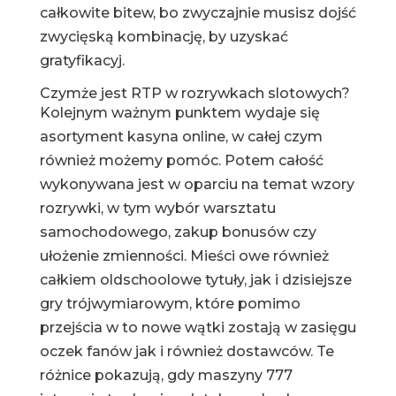
całkowite bitew, bo zwyczajnie musisz dojść
zwycięską kombinację, by uzyskać
gratyfikacyj.
Czymże jest RTP w rozrywkach slotowych?
Kolejnym ważnym punktem wydaje się
asortyment kasyna online, w całej czym
również możemy pomóc. Potem całość
wykonywana jest w oparciu na temat wzory
rozrywki, w tym wybór warsztatu
samochodowego, zakup bonusów czy
ułożenie zmienności. Mieści owe również
całkiem oldschoolowe tytuły, jak i dzisiejsze
gry trójwymiarowym, które pomimo
przejścia w to nowe wątki zostają w zasięgu
oczek fanów jak i również dostawców. Te
różnice pokazują, gdy maszyny 777