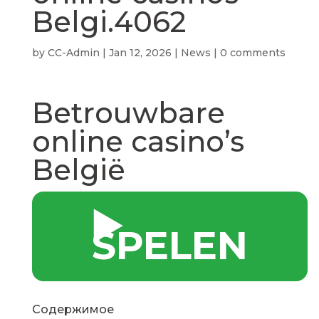
Belgi.4062
by
CC-Admin
|
Jan 12, 2026
|
News
|
0 comments
Betrouwbare
online casino’s
België
▶️
SPELEN
Содержимое