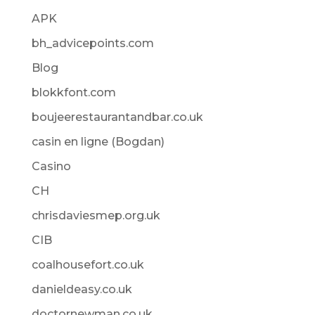
APK
bh_advicepoints.com
Blog
blokkfont.com
boujeerestaurantandbar.co.uk
casin en ligne (Bogdan)
Casino
CH
chrisdaviesmep.org.uk
CIB
coalhousefort.co.uk
danieldeasy.co.uk
doctornewman.co.uk