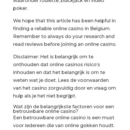
waaronder roulette, blackjack en video
poker.
We hope that this article has been helpful in
finding a reliable online casino in Belgium.
Remember to always do your research and
read reviews before joining an online casino.
Disclaimer: Het is belangrijk om te
onthouden dat online casinos risico’s
inhouden en dat het belangrijk is om te
weten wat je doet. Lees de voorwaarden
van het casino zorgvuldig door en vraag om
hulp als je het niet begrijpt.
Wat zijn de belangrijkste factoren voor een
betrouwbare online casino?
Een betrouwbare online casino is een must
voor iedereen die van online gokken houdt.