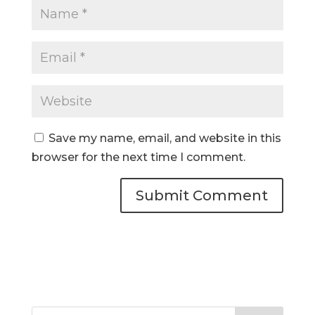
Save my name, email, and website in this
browser for the next time I comment.