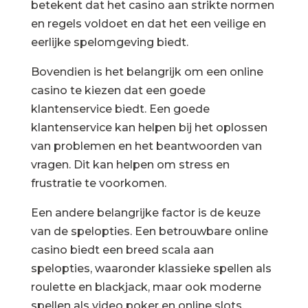
betekent dat het casino aan strikte normen
en regels voldoet en dat het een veilige en
eerlijke spelomgeving biedt.
Bovendien is het belangrijk om een online
casino te kiezen dat een goede
klantenservice biedt. Een goede
klantenservice kan helpen bij het oplossen
van problemen en het beantwoorden van
vragen. Dit kan helpen om stress en
frustratie te voorkomen.
Een andere belangrijke factor is de keuze
van de spelopties. Een betrouwbare online
casino biedt een breed scala aan
spelopties, waaronder klassieke spellen als
roulette en blackjack, maar ook moderne
spellen als video poker en online slots.