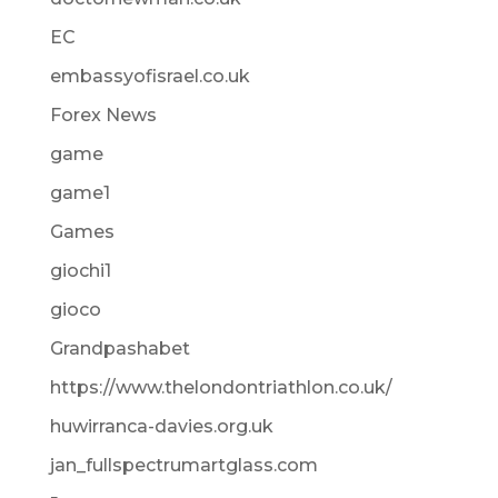
EC
embassyofisrael.co.uk
Forex News
game
game1
Games
giochi1
gioco
Grandpashabet
https://www.thelondontriathlon.co.uk/
huwirranca-davies.org.uk
jan_fullspectrumartglass.com