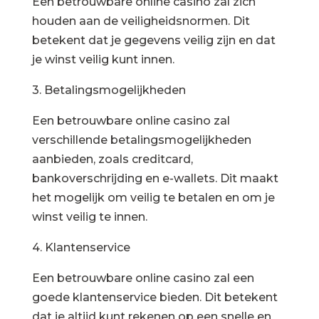
Een betrouwbare online casino zal zich
houden aan de veiligheidsnormen. Dit
betekent dat je gegevens veilig zijn en dat
je winst veilig kunt innen.
3. Betalingsmogelijkheden
Een betrouwbare online casino zal
verschillende betalingsmogelijkheden
aanbieden, zoals creditcard,
bankoverschrijding en e-wallets. Dit maakt
het mogelijk om veilig te betalen en om je
winst veilig te innen.
4. Klantenservice
Een betrouwbare online casino zal een
goede klantenservice bieden. Dit betekent
dat je altijd kunt rekenen op een snelle en