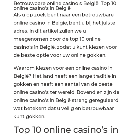
Betrouwbare online casino’s België: Top 10
online casino’s in België
Als u op zoek bent naar een betrouwbare
online casino in België, bent u bij het juiste
adres. In dit artikel zullen we u
meegenomen door de top 10 online
casino’s in België, zodat u kunt kiezen voor
de beste optie voor uw online gokken.
Waarom kiezen voor een online casino in
België? Het land heeft een lange traditie in
gokken en heeft een aantal van de beste
online casino’s ter wereld. Bovendien zijn de
online casino’s in België streng gereguleerd,
wat betekent dat u veilig en betrouwbaar
kunt gokken.
Top 10 online casino’s in