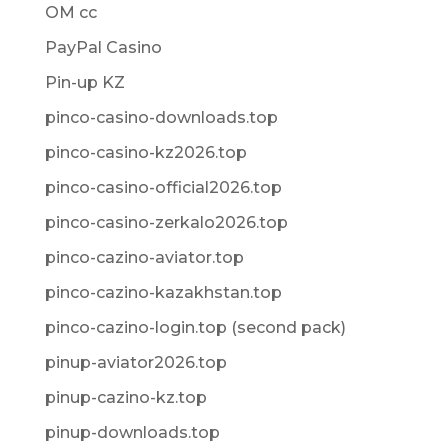
OM cc
PayPal Casino
Pin-up KZ
pinco-casino-downloads.top
pinco-casino-kz2026.top
pinco-casino-official2026.top
pinco-casino-zerkalo2026.top
pinco-cazino-aviator.top
pinco-cazino-kazakhstan.top
pinco-cazino-login.top (second pack)
pinup-aviator2026.top
pinup-cazino-kz.top
pinup-downloads.top