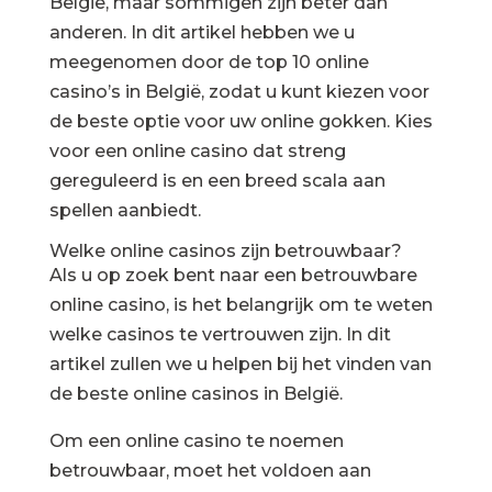
België, maar sommigen zijn beter dan
anderen. In dit artikel hebben we u
meegenomen door de top 10 online
casino’s in België, zodat u kunt kiezen voor
de beste optie voor uw online gokken. Kies
voor een online casino dat streng
gereguleerd is en een breed scala aan
spellen aanbiedt.
Welke online casinos zijn betrouwbaar?
Als u op zoek bent naar een betrouwbare
online casino, is het belangrijk om te weten
welke casinos te vertrouwen zijn. In dit
artikel zullen we u helpen bij het vinden van
de beste online casinos in België.
Om een online casino te noemen
betrouwbaar, moet het voldoen aan