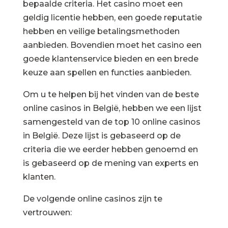
bepaalde criteria. Het casino moet een
geldig licentie hebben, een goede reputatie
hebben en veilige betalingsmethoden
aanbieden. Bovendien moet het casino een
goede klantenservice bieden en een brede
keuze aan spellen en functies aanbieden.
Om u te helpen bij het vinden van de beste
online casinos in België, hebben we een lijst
samengesteld van de top 10 online casinos
in België. Deze lijst is gebaseerd op de
criteria die we eerder hebben genoemd en
is gebaseerd op de mening van experts en
klanten.
De volgende online casinos zijn te
vertrouwen: