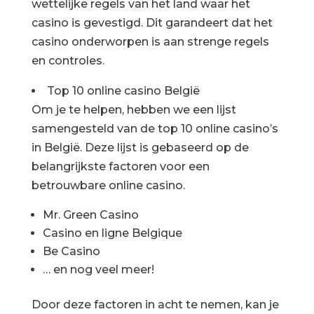
wettelijke regels van het land waar het
casino is gevestigd. Dit garandeert dat het
casino onderworpen is aan strenge regels
en controles.
Top 10 online casino België
Om je te helpen, hebben we een lijst
samengesteld van de top 10 online casino’s
in België. Deze lijst is gebaseerd op de
belangrijkste factoren voor een
betrouwbare online casino.
Mr. Green Casino
Casino en ligne Belgique
Be Casino
… en nog veel meer!
Door deze factoren in acht te nemen, kan je