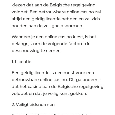
kiezen dat aan de Belgische regelgeving
voldoet. Een betrouwbare online casino zal
altijd een geldig licentie hebben en zal zich
houden aan de veiligheidsnormen.
Wanneer je een online casino kiest, is het
belangrijk om de volgende factoren in
beschouwing te nemen:
1. Licentie
Een geldig licentie is een must voor een
betrouwbare online casino. Dit garandeert
dat het casino aan de Belgische regelgeving
voldoet en dat je veilig kunt gokken.
2. Veiligheidsnormen