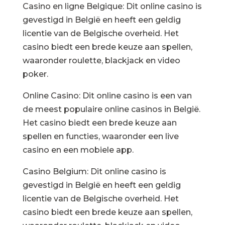
Casino en ligne Belgique: Dit online casino is
gevestigd in België en heeft een geldig
licentie van de Belgische overheid. Het
casino biedt een brede keuze aan spellen,
waaronder roulette, blackjack en video
poker.
Online Casino: Dit online casino is een van
de meest populaire online casinos in België.
Het casino biedt een brede keuze aan
spellen en functies, waaronder een live
casino en een mobiele app.
Casino Belgium: Dit online casino is
gevestigd in België en heeft een geldig
licentie van de Belgische overheid. Het
casino biedt een brede keuze aan spellen,