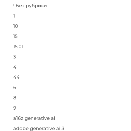
! Без рубрики
1
10
15
15.01
3
4
44
6
8
9
a16z generative ai
adobe generative ai 3